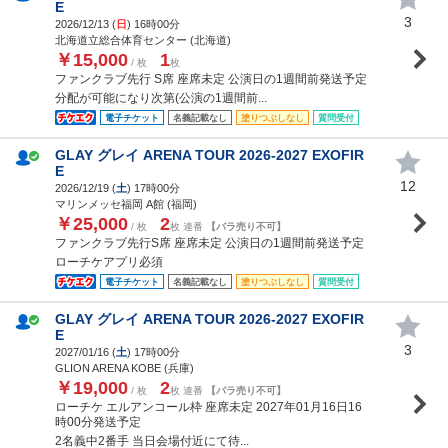
E
3
2026/12/13 (
日
) 16時00分
北海道立総合体育センター (北海道)
￥15,000
1
/ 枚
枚
ファンクラブ先行 S席 座席未定 公演日の1週間前発送予定
分配が可能になり次第(公演の1週間前...
電子チケット
名義記載なし
塗りつぶしなし
質問受付
GLAY グレイ ARENA TOUR 2026-2027 EXOFIR
E
12
2026/12/19 (
土
) 17時00分
マリンメッセ福岡 A館 (福岡)
￥25,000
2
/ 枚
枚 連番
【バラ売り不可】
ファンクラブ先行S席 座席未定 公演日の1週間前発送予定
ローチケアプリ必須
電子チケット
名義記載なし
塗りつぶしなし
質問受付
GLAY グレイ ARENA TOUR 2026-2027 EXOFIR
E
3
2027/01/16 (
土
) 17時00分
GLION ARENA KOBE (兵庫)
￥19,000
2
/ 枚
枚 連番
【バラ売り不可】
ローチケ エルアンコール枠 座席未定 2027年01月16日16
時00分発送予定
2名義中2番手 当日会場付近にて待...