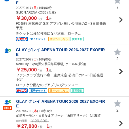
E
7
2027/01/17 (
日
) 16時00分
GLION ARENA KOBE (兵庫)
￥30,000
1
/ 枚
枚
FC先行 座席未定 S席 アプグレ無し 公演日の2～3日前発送
予定
チケットは分配可能になり次第、ローチ...
電子チケット
塗りつぶしなし
質問受付
GLAY グレイ ARENA TOUR 2026-2027 EXOFIR
E
2
2027/02/07 (
日
) 16時00分
Aichi Sky Expo(愛知県国際展示場) ホールA (愛知)
￥25,000
1
/ 枚
枚
ファンクラブ先行 S席 座席未定 公演日の2～3日前発送
予定
ローチケ分配なのでアプリのダウンロー...
電子チケット
塗りつぶしなし
質問受付
GLAY グレイ ARENA TOUR 2026-2027 EXOFIR
E
2
2027/02/11 (
木
) 17時00分
函館サーモン・まるなまアリーナ（函館アリーナ） (北海道)
￥29,800
前の価格：
￥27,800
1
/ 枚
枚