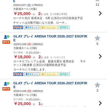
E
12
2026/11/07 (
土
) 17時00分
大阪城ホール (大阪)
￥25,000
2
/ 枚
枚 連番
【バラ売り不可】
ローチケ先行 座席未定 S席 公演日の10日前発送予定
チケットは分配可能になり次第、ローチ...
電子チケット
塗りつぶしなし
質問受付
GLAY グレイ ARENA TOUR 2026-2027 EXOFIR
E
5
2026/11/08 (
日
) 16時00分
大阪城ホール (大阪)
￥20,000
前の価格：
￥18,000
2
/ 枚
枚 連番 【バラ売り可】
ローチケプレミアム会員 最速当選分 座席未定 子チ
ケット2枚連番 公演日の2週間前発送予定
ローチケにて分配します。
電子チケット
塗りつぶしなし
質問受付
GLAY グレイ ARENA TOUR 2026-2027 EXOFIR
E
2
2026/11/08 (
日
) 16時00分
大阪城ホール (大阪)
￥30,000
前の価格：
￥25,000
1
/ 枚
枚