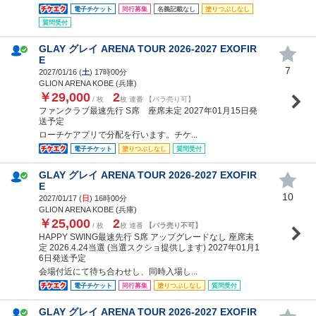
電子チケット
同行募集
名義記載なし
塗りつぶしなし
質問受付
GLAY グレイ ARENA TOUR 2026-2027 EXOFIR
E
7
2027/01/16 (
土
) 17時00分
GLION ARENA KOBE (兵庫)
￥29,000
2
/ 枚
枚 連番 【バラ売り可】
ファンクラブ最速先行 S席 座席未定 2027年01月15日発
送予定
ローチケアプリで分配を行います。チケ...
電子チケット
塗りつぶしなし
質問受付
GLAY グレイ ARENA TOUR 2026-2027 EXOFIR
E
10
2027/01/17 (
日
) 16時00分
GLION ARENA KOBE (兵庫)
￥25,000
2
/ 枚
枚 連番
【バラ売り不可】
HAPPY SWING最速先行 S席 アップグレードなし 座席未
定 2026.4.24当選 (当選スクショ提供します) 2027年01月1
6日発送予定
会場付近にて待ち合わせし、同時入場し...
電子チケット
同行募集
塗りつぶしなし
質問受付
GLAY グレイ ARENA TOUR 2026-2027 EXOFIR