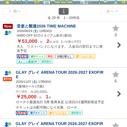
1
< 前へ
次へ >
全 20 件 1～20件目
音楽と髭達2026 TIME MACHINE
New
2026/08/29 (
土
) 11時00分
3
HARD OFF ECOスタジアム新潟 (新潟)
￥51,000
2
/ 枚
枚 連番
【バラ売り不可】
大人 リストバンドになります。 入金日の翌日までに発
送予定
紙チケット
郵送
名義記載なし
塗りつぶしなし
あんしん配送OK
質問受付
GLAY グレイ ARENA TOUR 2026-2027 EXOFIR
E
5
2026/11/07 (
土
) 17時00分
大阪城ホール (大阪)
￥26,000
前の価格：
￥25,000
1
/ 枚
枚
ローチケ最速先行 S席 座席未定 公演日の1週間前発送予定
チケットは分配可能になり次第、ローチ...
電子チケット
塗りつぶしなし
質問受付
GLAY グレイ ARENA TOUR 2026-2027 EXOFIR