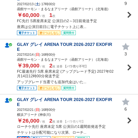
9
2027/02/13 (
土
) 17時00分
函館サーモン・まるなまアリーナ（函館アリーナ） (北海道)
￥60,000
1
/ 枚
枚
FC先行 S席座席未定 公演日の2～3日前発送予定
座席は公演日前日に電子チケット上に表...
電子チケット
塗りつぶしなし
質問受付
GLAY グレイ ARENA TOUR 2026-2027 EXOFIR
E
3
2027/02/14 (
日
) 16時00分
函館サーモン・まるなまアリーナ（函館アリーナ） (北海道)
￥39,000
2
/ 枚
枚 連番
【バラ売り不可】
FC最速先行 S席 座席未定 (アップグレード予定) 2027年02
月14日12時00分発送予定
アップグレード当選でも追加代金はいた...
電子チケット
塗りつぶしなし
質問受付
GLAY グレイ ARENA TOUR 2026-2027 EXOFIR
E
6
2027/02/21 (
日
) 16時00分
横浜アリーナ (神奈川)
￥26,000
2
/ 枚
枚 連番 【バラ売り可】
ローチケ先行 座席未定 S席 公演日の1週間前発送予定
チケットは分配可能になり次第、ローチ...