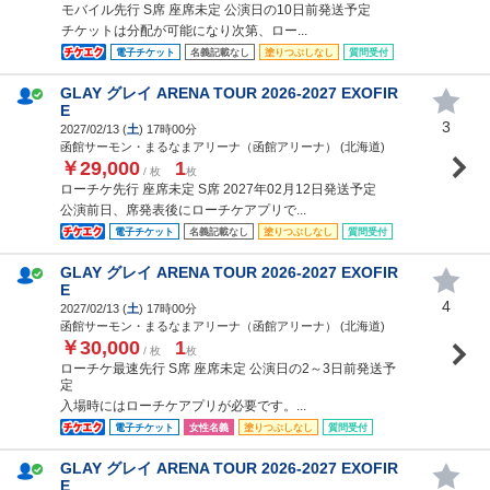
モバイル先行 S席 座席未定 公演日の10日前発送予定
チケットは分配が可能になり次第、ロー...
電子チケット
名義記載なし
塗りつぶしなし
質問受付
GLAY グレイ ARENA TOUR 2026-2027 EXOFIR
E
3
2027/02/13 (
土
) 17時00分
函館サーモン・まるなまアリーナ（函館アリーナ） (北海道)
￥29,000
1
/ 枚
枚
ローチケ先行 座席未定 S席 2027年02月12日発送予定
公演前日、席発表後にローチケアプリで...
電子チケット
名義記載なし
塗りつぶしなし
質問受付
GLAY グレイ ARENA TOUR 2026-2027 EXOFIR
E
4
2027/02/13 (
土
) 17時00分
函館サーモン・まるなまアリーナ（函館アリーナ） (北海道)
￥30,000
1
/ 枚
枚
ローチケ最速先行 S席 座席未定 公演日の2～3日前発送予
定
入場時にはローチケアプリが必要です。...
電子チケット
女性名義
塗りつぶしなし
質問受付
GLAY グレイ ARENA TOUR 2026-2027 EXOFIR
E