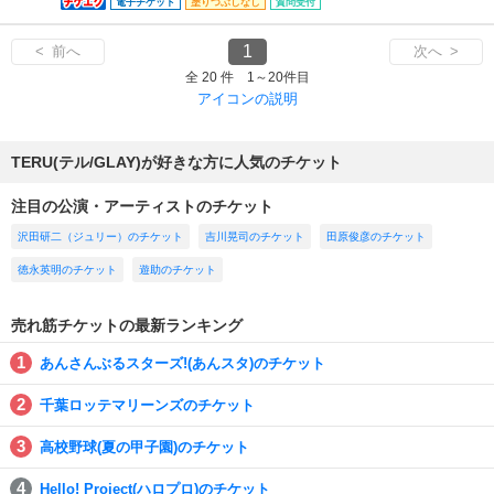
電子チケット
塗りつぶしなし
質問受付
1
< 前へ
次へ >
全 20 件 1～20件目
アイコンの説明
TERU(テル/GLAY)が好きな方に人気のチケット
注目の公演・アーティストのチケット
沢田研二（ジュリー）のチケット
吉川晃司のチケット
田原俊彦のチケット
徳永英明のチケット
遊助のチケット
売れ筋チケットの最新ランキング
あんさんぶるスターズ!(あんスタ)のチケット
千葉ロッテマリーンズのチケット
高校野球(夏の甲子園)のチケット
Hello! Project(ハロプロ)のチケット