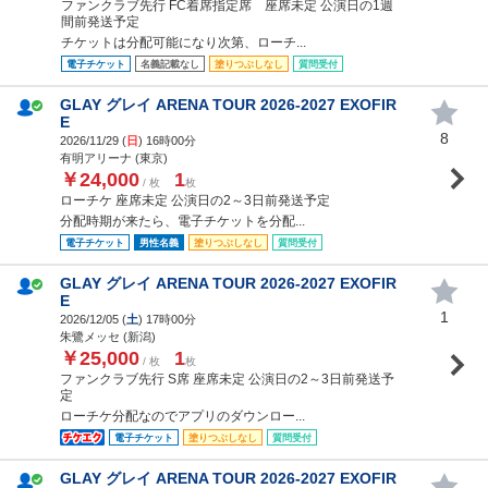
ファンクラブ先行 FC着席指定席 座席未定 公演日の1週
間前発送予定
チケットは分配可能になり次第、ローチ...
電子チケット
名義記載なし
塗りつぶしなし
質問受付
GLAY グレイ ARENA TOUR 2026-2027 EXOFIR
E
8
2026/11/29 (
日
) 16時00分
有明アリーナ (東京)
￥24,000
1
/ 枚
枚
ローチケ 座席未定 公演日の2～3日前発送予定
分配時期が来たら、電子チケットを分配...
電子チケット
男性名義
塗りつぶしなし
質問受付
GLAY グレイ ARENA TOUR 2026-2027 EXOFIR
E
1
2026/12/05 (
土
) 17時00分
朱鷺メッセ (新潟)
￥25,000
1
/ 枚
枚
ファンクラブ先行 S席 座席未定 公演日の2～3日前発送予
定
ローチケ分配なのでアプリのダウンロー...
電子チケット
塗りつぶしなし
質問受付
GLAY グレイ ARENA TOUR 2026-2027 EXOFIR