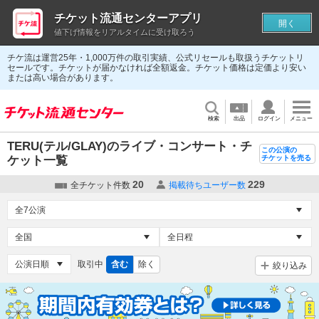
チケット流通センターアプリ
開く
値下げ情報をリアルタイムに受け取ろう
チケ流は運営25年・1,000万件の取引実績、公式リセールも取扱うチケットリ
セールです。チケットが届かなければ全額返金。チケット価格は定価より安い
または高い場合があります。
検索
出品
ログイン
メニュー
TERU(テル/GLAY)のライブ・コンサート・チ
この公演の
ケット一覧
チケットを売る
20
229
全チケット件数
掲載待ちユーザー数
取引中
含む
除く
絞り込み