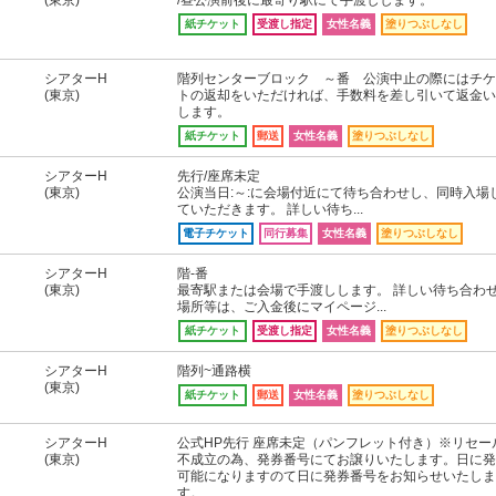
(東京)
/昼公演前後に最寄り駅にて手渡しします。
紙チケット
受渡し指定
女性名義
塗りつぶしなし
シアターH
階列センターブロック ～番 公演中止の際にはチケ
(東京)
トの返却をいただければ、手数料を差し引いて返金い
します。
紙チケット
郵送
女性名義
塗りつぶしなし
シアターH
先行/座席未定
(東京)
公演当日:～:に会場付近にて待ち合わせし、同時入場
ていただきます。 詳しい待ち...
電子チケット
同行募集
女性名義
塗りつぶしなし
シアターH
階-番
(東京)
最寄駅または会場で手渡しします。 詳しい待ち合わ
場所等は、ご入金後にマイページ...
紙チケット
受渡し指定
女性名義
塗りつぶしなし
シアターH
階列~通路横
(東京)
紙チケット
郵送
女性名義
塗りつぶしなし
シアターH
公式HP先行 座席未定（パンフレット付き）※リセー
(東京)
不成立の為、発券番号にてお譲りいたします。日に発
可能になりますのて日に発券番号をお知らせいたしま
す。