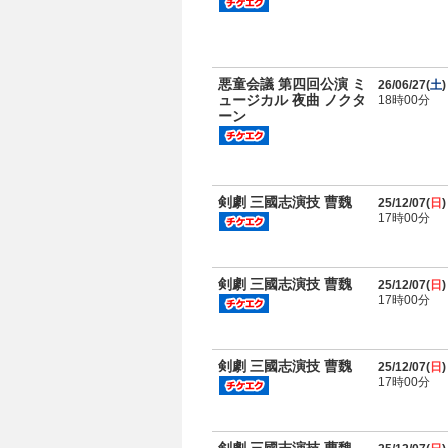
悪童会議 第四回公演 ミ
26/06/27(
土
)
ュージカル 夜曲 ノクタ
18時00分
ーン
剣劇 三國志演技 曹魏
25/12/07(
日
)
17時00分
剣劇 三國志演技 曹魏
25/12/07(
日
)
17時00分
剣劇 三國志演技 曹魏
25/12/07(
日
)
17時00分