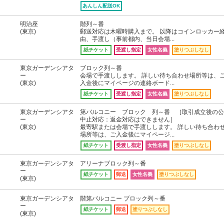
あんしん配送OK
明治座
階列～番
(東京)
郵送対応は木曜時購入まで。 以降はコインロッカー
由、手渡し（事前都内、当日会場...
紙チケット
受渡し指定
女性名義
塗りつぶしなし
東京ガーデンシアタ
ブロック列～番
ー
会場で手渡しします。 詳しい待ち合わせ場所等は、
(東京)
入金後にマイページの連絡ボード...
紙チケット
受渡し指定
女性名義
塗りつぶしなし
東京ガーデンシアタ
第バルコニー ブロック 列～番 ［取引成立後の公
ー
中止対応：返金対応はできません］
(東京)
最寄駅または会場で手渡しします。 詳しい待ち合わ
場所等は、ご入金後にマイページ...
紙チケット
受渡し指定
女性名義
塗りつぶしなし
東京ガーデンシアタ
アリーナブロック列～番
ー
紙チケット
郵送
女性名義
塗りつぶしなし
(東京)
東京ガーデンシアタ
階第バルコニー ブロック列～番
ー
紙チケット
郵送
塗りつぶしなし
(東京)