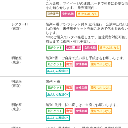
ご入金後、マイページの連絡ボードで発券に必要な情
をお知らせします。 発券期間内...
発券番号
女性名義
塗りつぶしなし
シアターH
階列～番 パンフレット付き 立花先行 公演中止払い
(東京)
しの場合、未使用チケット券面ご返送で代金を返金い
します。
/中のご購入でレタパ発送します。速達局留対応可能
前日までに都内・横浜手渡し、...
紙チケット
受渡し指定
女性名義
塗りつぶしなし
明治座
階列~番 ご自身で払い戻し手続きをお願いします。
(東京)
紙チケット
郵送
女性名義
塗りつぶしなし
あんしん配送OK
明治座
階列 ～番
(東京)
紙チケット
郵送
女性名義
塗りつぶしなし
あんしん配送OK
明治座
階列- 先行 払い戻しはご自身でお願いします。
(東京)
紙チケット
郵送
女性名義
塗りつぶしなし
あんしん配送OK