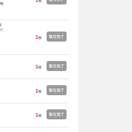
1
枚
報
戻
た
1
取引完了
枚
。
1
取引完了
枚
1
取引完了
枚
1
取引完了
枚