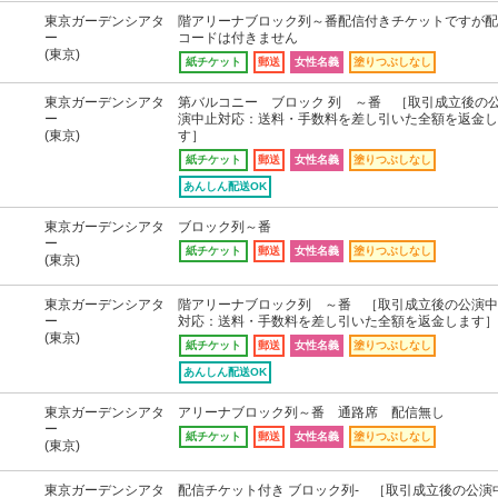
東京ガーデンシアタ
階アリーナブロック列～番配信付きチケットですが配
ー
コードは付きません
(東京)
紙チケット
郵送
女性名義
塗りつぶしなし
東京ガーデンシアタ
第バルコニー ブロック 列 ～番 ［取引成立後の
ー
演中止対応：送料・手数料を差し引いた全額を返金し
(東京)
す］
紙チケット
郵送
女性名義
塗りつぶしなし
あんしん配送OK
東京ガーデンシアタ
ブロック列～番
ー
紙チケット
郵送
女性名義
塗りつぶしなし
(東京)
東京ガーデンシアタ
階アリーナブロック列 ～番 ［取引成立後の公演中
ー
対応：送料・手数料を差し引いた全額を返金します］
(東京)
紙チケット
郵送
女性名義
塗りつぶしなし
あんしん配送OK
東京ガーデンシアタ
アリーナブロック列～番 通路席 配信無し
ー
紙チケット
郵送
女性名義
塗りつぶしなし
(東京)
東京ガーデンシアタ
配信チケット付き ブロック列- ［取引成立後の公演