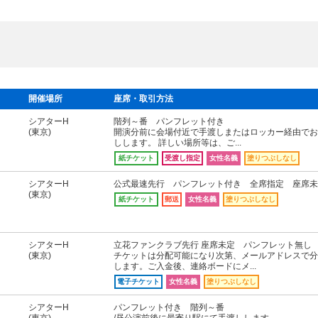
開催場所
座席・取引方法
シアターH
階列～番 パンフレット付き
(東京)
開演分前に会場付近で手渡しまたはロッカー経由でお
しします。 詳しい場所等は、ご...
紙チケット
受渡し指定
女性名義
塗りつぶしなし
シアターH
公式最速先行 パンフレット付き 全席指定 座席未
(東京)
紙チケット
郵送
女性名義
塗りつぶしなし
シアターH
立花ファンクラブ先行 座席未定 パンフレット無し
(東京)
チケットは分配可能になり次第、メールアドレスで分
します。ご入金後、連絡ボードにメ...
電子チケット
女性名義
塗りつぶしなし
シアターH
パンフレット付き 階列～番