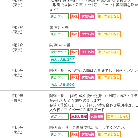
明治座
FC先行 最速先行（）・階席 座席未定 発券後発送
(東京)
［取引成立後の公演中止対応：チケット券面額を返金
ます］
紙チケット
郵送
女性名義
塗りつぶしなし
明治座
席 右列～番
(東京)
紙チケット
郵送
女性名義
塗りつぶしなし
明治座
階 列 ～ ～番
(東京)
紙チケット
郵送
女性名義
塗りつぶしなし
あんしん配送OK
明治座
階列～番 公演中止の際はご自身でお手続きください
(東京)
紙チケット
郵送
女性名義
塗りつぶしなし
あんしん配送OK
明治座
階列～番 ［取引成立後の公演中止対応：送料・手数
(東京)
を差し引いた全額を返金します］
会場で手渡しします。 詳しい待ち合わせ場所等は、
入金後にマイページの連絡ボード...
紙チケット
受渡し指定
女性名義
塗りつぶしなし
明治座
階列 番～番 ご自身で払い戻ししてください。
(東京)
紙チケット
郵送
女性名義
塗りつぶしなし