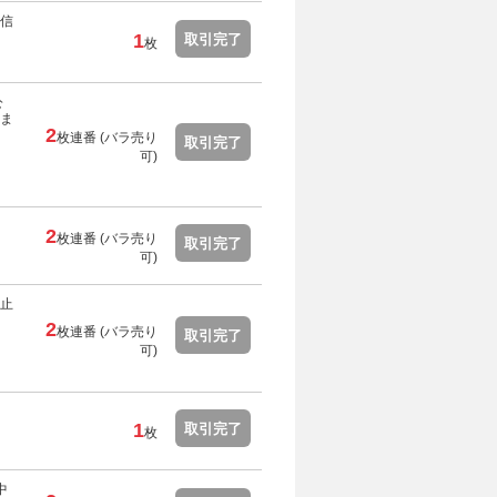
信
1
取引完了
枚
公
ま
2
枚連番 (バラ売り
取引完了
可)
2
枚連番 (バラ売り
取引完了
可)
止
2
枚連番 (バラ売り
取引完了
可)
1
取引完了
枚
中