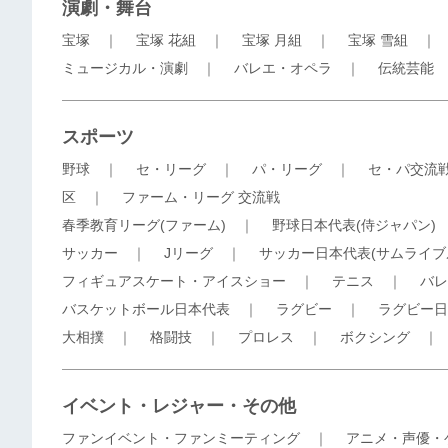
演劇・舞台
宝塚
｜
宝塚 花組
｜
宝塚 月組
｜
宝塚 雪組
ミュージカル・演劇
｜
バレエ・オペラ
｜
伝統芸能
スポーツ
野球
｜
セ・リーグ
｜
パ・リーグ
｜
セ・パ交流
区
｜
ファーム・リーグ 交流戦
春季教育リーグ(ファーム)
｜
野球日本代表(侍ジャパン)
サッカー
｜
Jリーグ
｜
サッカー日本代表(サムライブ
フィギュアスケート・アイスショー
｜
テニス
｜
バレ
バスケットボール日本代表
｜
ラグビー
｜
ラグビー日
大相撲
｜
格闘技
｜
プロレス
｜
ボクシング
イベント・レジャー・その他
ファンイベント・ファンミーティング
｜
アニメ・声優・