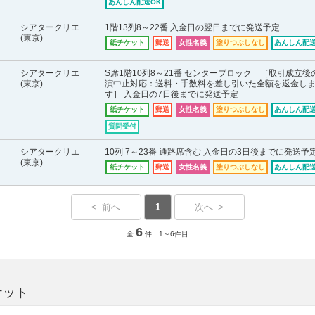
あんしん配送OK
シアタークリエ
1階13列8～22番 入金日の翌日までに発送予定
(東京)
紙チケット
郵送
女性名義
塗りつぶしなし
あんしん配送
シアタークリエ
S席1階10列8～21番 センターブロック ［取引成立後
(東京)
演中止対応：送料・手数料を差し引いた全額を返金し
す］ 入金日の7日後までに発送予定
紙チケット
郵送
女性名義
塗りつぶしなし
あんしん配送
質問受付
シアタークリエ
10列 7～23番 通路席含む 入金日の3日後までに発送予
(東京)
紙チケット
郵送
女性名義
塗りつぶしなし
あんしん配送
< 前へ
1
次へ >
6
全
件 1～6件目
ケット