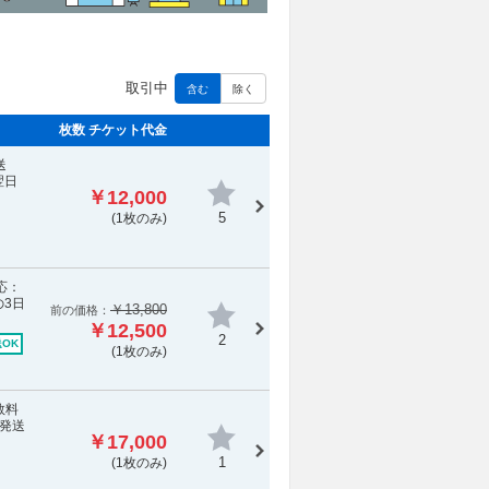
取引中
含む
除く
枚数 チケット代金
送
翌日
￥12,000
5
(1枚のみ)
応：
3日
￥13,800
前の価格：
￥12,500
2
OK
(1枚のみ)
数料
発送
￥17,000
1
(1枚のみ)