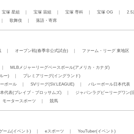
｜
宝塚 星組
｜
宝塚 宙組
｜
宝塚 専科
｜
宝塚 OG
｜
2.
｜
歌舞伎
｜
落語・寄席
戦
｜
オープン戦(春季非公式試合)
｜
ファーム・リーグ 東地区
｜
MLBメジャーリーグベースボール(アメリカ・カナダ)
ルー)
｜
プレミアリーグ(イングランド)
ーボール
｜
SVリーグ(SV.LEAGUE)
｜
バレーボール日本代表
本代表(ブレイブ・ブロッサムズ)
｜
ジャパンラグビーリーグワン(
｜
モータースポーツ
｜
競馬
ゲーム(イベント)
｜
eスポーツ
｜
YouTuber(イベント)