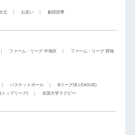
5次元
｜
お笑い
｜
劇団四季
｜
ファーム・リーグ 中地区
｜
ファーム・リーグ 西地
｜
バスケットボール
｜
Bリーグ(B.LEAGUE)
旧トップリーグ)
｜
全国大学ラグビー