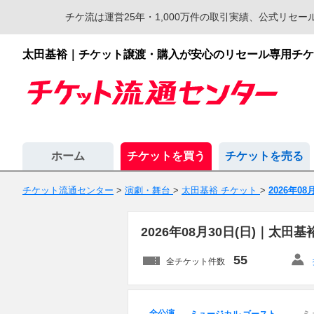
チケ流は運営25年・1,000万件の取引実績、公式リ
太田基裕｜チケット譲渡・購入が安心のリセール専用チケ
ホーム
チケットを買う
チケットを売る
チケット流通センター
>
演劇・舞台
>
太田基裕 チケット
>
2026年08
2026年08月30日(日)｜太
55
全チケット件数
全公演