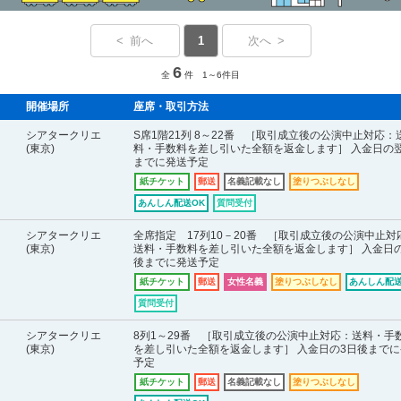
< 前へ
1
次へ >
6
全
件 1～6件目
開催場所
座席・取引方法
シアタークリエ
S席1階21列 8～22番 ［取引成立後の公演中止対応：
(東京)
料・手数料を差し引いた全額を返金します］ 入金日の
までに発送予定
紙チケット
郵送
名義記載なし
塗りつぶしなし
あんしん配送OK
質問受付
シアタークリエ
全席指定 17列10－20番 ［取引成立後の公演中止対
(東京)
送料・手数料を差し引いた全額を返金します］ 入金日の
後までに発送予定
紙チケット
郵送
女性名義
塗りつぶしなし
あんしん配送
質問受付
シアタークリエ
8列1～29番 ［取引成立後の公演中止対応：送料・手
(東京)
を差し引いた全額を返金します］ 入金日の3日後までに
予定
紙チケット
郵送
名義記載なし
塗りつぶしなし