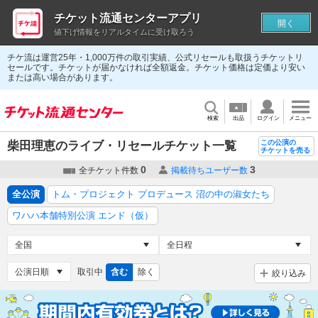
チケット流通センターアプリ
開く
値下げ情報をリアルタイムに受け取ろう
チケ流は運営25年・1,000万件の取引実績、公式リセールも取扱うチケットリ
セールです。チケットが届かなければ全額返金。チケット価格は定価より安い
または高い場合があります。
検索
出品
ログイン
メニュー
この公演の
柴田理恵のライブ・リセールチケット一覧
チケットを売る
0
3
全チケット件数
掲載待ちユーザー数
全公演
トム・プロジェクト プロデュース 沼の中の淑女たち
ワハハ本舗特別公演 エンド（仮）
取引中
含む
除く
絞り込み