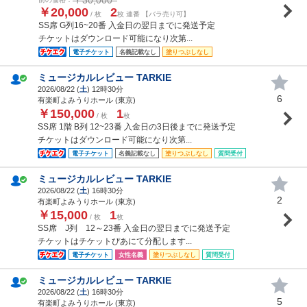
￥20,000
2
/ 枚
枚 連番 【バラ売り可】
SS席 G列16~20番 入金日の翌日までに発送予定
チケットはダウンロード可能になり次第...
電子チケット
名義記載なし
塗りつぶしなし
ミュージカルレビュー TARKIE
2026/08/22 (
土
) 12時30分
6
有楽町よみうりホール (東京)
￥150,000
1
/ 枚
枚
SS席 1階 B列 12~23番 入金日の3日後までに発送予定
チケットはダウンロード可能になり次第...
電子チケット
名義記載なし
塗りつぶしなし
質問受付
ミュージカルレビュー TARKIE
2026/08/22 (
土
) 16時30分
2
有楽町よみうりホール (東京)
￥15,000
1
/ 枚
枚
SS席 J列 12～23番 入金日の翌日までに発送予定
チケットはチケットぴあにて分配します...
電子チケット
女性名義
塗りつぶしなし
質問受付
ミュージカルレビュー TARKIE
2026/08/22 (
土
) 16時30分
5
有楽町よみうりホール (東京)