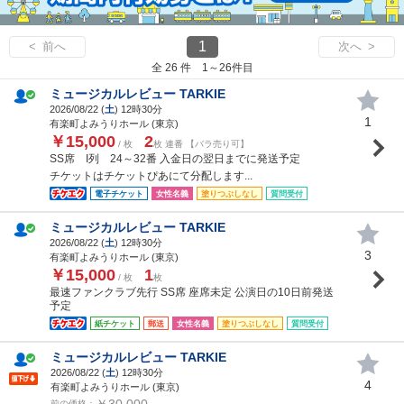
1
< 前へ
次へ >
全 26 件 1～26件目
ミュージカルレビュー TARKIE
2026/08/22 (
土
) 12時30分
1
有楽町よみうりホール (東京)
￥15,000
2
/ 枚
枚 連番 【バラ売り可】
SS席 I列 24～32番 入金日の翌日までに発送予定
チケットはチケットぴあにて分配します...
電子チケット
女性名義
塗りつぶしなし
質問受付
ミュージカルレビュー TARKIE
2026/08/22 (
土
) 12時30分
3
有楽町よみうりホール (東京)
￥15,000
1
/ 枚
枚
最速ファンクラブ先行 SS席 座席未定 公演日の10日前発送
予定
紙チケット
郵送
女性名義
塗りつぶしなし
質問受付
ミュージカルレビュー TARKIE
2026/08/22 (
土
) 12時30分
4
有楽町よみうりホール (東京)
￥30,000
前の価格：