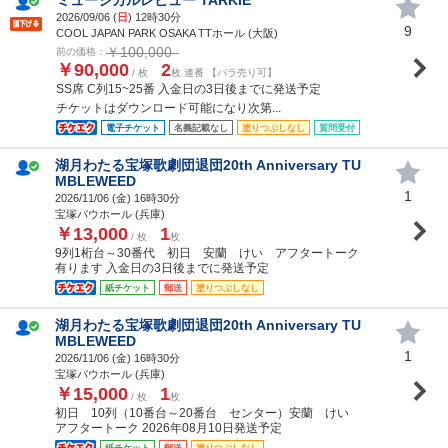
2026/09/06 (
日
) 12時30分
9
COOL JAPAN PARK OSAKA TTホール (大阪)
￥100,000
前の価格：
￥90,000
2
/ 枚
枚 連番 【バラ売り可】
SS席 C列15~25番 入金日の3日後までに発送予定
チケットはダウンロード可能になり次第...
電子チケット
名義記載なし
塗りつぶしなし
質問受付
湖月わたる宝塚歌劇団退団20th Anniversary TU
MBLEWEED
1
2026/11/06 (
金
) 16時30分
宝塚バウホール (兵庫)
￥13,000
1
/ 枚
枚
9列1桁台～30番代 初日 安蘭 けい アフタートーク
有ります 入金日の3日後までに発送予定
紙チケット
郵送
塗りつぶしなし
湖月わたる宝塚歌劇団退団20th Anniversary TU
MBLEWEED
1
2026/11/06 (
金
) 16時30分
宝塚バウホール (兵庫)
￥15,000
1
/ 枚
枚
初日 10列（10番台～20番台 センター）安蘭 けい
アフタートーク 2026年08月10日発送予定
紙チケット
郵送
塗りつぶしなし