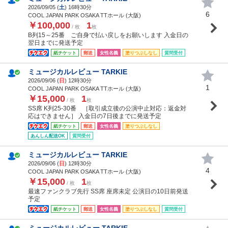
2026/09/05 (
土
) 16時30分
6
COOL JAPAN PARK OSAKA TTホール (大阪)
￥100,000
1
/ 枚
枚
B列15～25番 ご自身で払い戻しをお願いします 入金日の
翌日までに発送予定
紙チケット
郵送
女性名義
塗りつぶしなし
質問受付
ミュージカルレビュー TARKIE
2026/09/06 (
日
) 12時30分
1
COOL JAPAN PARK OSAKA TTホール (大阪)
￥15,000
1
/ 枚
枚
SS席 K列25-30番 ［取引成立後の公演中止対応：返金対
応はできません］ 入金日の7日後までに発送予定
紙チケット
郵送
女性名義
塗りつぶしなし
あんしん配送OK
質問受付
ミュージカルレビュー TARKIE
2026/09/06 (
日
) 12時30分
4
COOL JAPAN PARK OSAKA TTホール (大阪)
￥15,000
1
/ 枚
枚
最速ファンクラブ先行 SS席 座席未定 公演日の10日前発送
予定
紙チケット
郵送
女性名義
塗りつぶしなし
質問受付
ミュージカルレビュー TARKIE