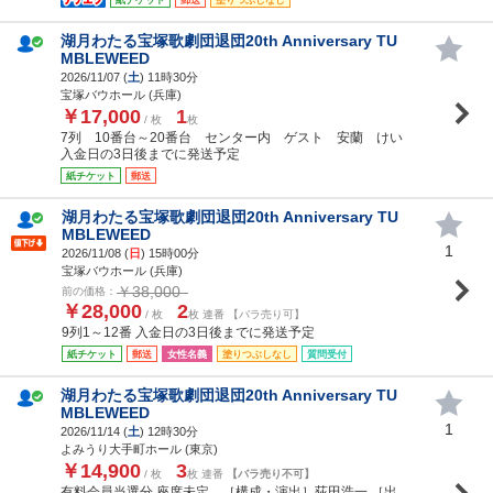
湖月わたる宝塚歌劇団退団20th Anniversary TU
MBLEWEED
2026/11/07 (
土
) 11時30分
宝塚バウホール (兵庫)
￥17,000
1
/ 枚
枚
7列 10番台～20番台 センター内 ゲスト 安蘭 けい
入金日の3日後までに発送予定
紙チケット
郵送
湖月わたる宝塚歌劇団退団20th Anniversary TU
MBLEWEED
1
2026/11/08 (
日
) 15時00分
宝塚バウホール (兵庫)
￥38,000
前の価格：
￥28,000
2
/ 枚
枚 連番 【バラ売り可】
9列1～12番 入金日の3日後までに発送予定
紙チケット
郵送
女性名義
塗りつぶしなし
質問受付
湖月わたる宝塚歌劇団退団20th Anniversary TU
MBLEWEED
1
2026/11/14 (
土
) 12時30分
よみうり大手町ホール (東京)
￥14,900
3
/ 枚
枚 連番
【バラ売り不可】
有料会員当選分 座席未定 ［構成・演出］荻田浩一 ［出