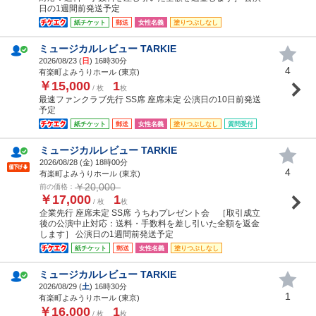
日の1週間前発送予定
紙チケット
郵送
女性名義
塗りつぶしなし
ミュージカルレビュー TARKIE
2026/08/23 (
日
) 16時30分
4
有楽町よみうりホール (東京)
￥15,000
1
/ 枚
枚
最速ファンクラブ先行 SS席 座席未定 公演日の10日前発送
予定
紙チケット
郵送
女性名義
塗りつぶしなし
質問受付
ミュージカルレビュー TARKIE
2026/08/28 (
金
) 18時00分
4
有楽町よみうりホール (東京)
￥20,000
前の価格：
￥17,000
1
/ 枚
枚
企業先行 座席未定 SS席 うちわプレゼント会 ［取引成立
後の公演中止対応：送料・手数料を差し引いた全額を返金
します］ 公演日の1週間前発送予定
紙チケット
郵送
女性名義
塗りつぶしなし
ミュージカルレビュー TARKIE
2026/08/29 (
土
) 16時30分
1
有楽町よみうりホール (東京)
￥16,000
1
/ 枚
枚