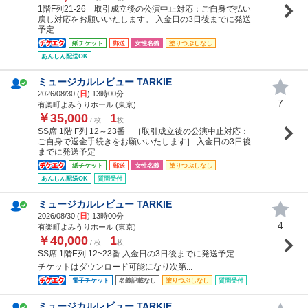
1階F列21-26 取引成立後の公演中止対応：ご自身で払い
戻し対応をお願いいたします。 入金日の3日後までに発送
予定
紙チケット
郵送
女性名義
塗りつぶしなし
あんしん配送OK
ミュージカルレビュー TARKIE
2026/08/30 (
日
) 13時00分
7
有楽町よみうりホール (東京)
￥35,000
1
/ 枚
枚
SS席 1階 F列 12～23番 ［取引成立後の公演中止対応：
ご自身で返金手続きをお願いいたします］ 入金日の3日後
までに発送予定
紙チケット
郵送
女性名義
塗りつぶしなし
あんしん配送OK
質問受付
ミュージカルレビュー TARKIE
2026/08/30 (
日
) 13時00分
4
有楽町よみうりホール (東京)
￥40,000
1
/ 枚
枚
SS席 1階E列 12~23番 入金日の3日後までに発送予定
チケットはダウンロード可能になり次第...
電子チケット
名義記載なし
塗りつぶしなし
質問受付
ミュージカルレビュー TARKIE