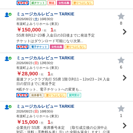
紙チケット
郵送
女性名義
塗りつぶしなし
ミュージカルレビュー TARKIE
2026/08/22 (
土
) 16時30分
8
有楽町よみうりホール (東京)
￥150,000
1
/ 枚
枚
SS席 B列12~23番 入金日の3日後までに発送予定
チケットはダウンロード可能になり次第...
電子チケット
女性名義
塗りつぶしなし
ミュージカルレビュー TARKIE
2026/08/23 (
日
) 12時30分
6
有楽町よみうりホール (東京)
￥28,900
1
/ 枚
枚
最速ファンクラブ先行 SS席 1階 D列11～12or23～24 入金
日の翌日までに発送予定
※紙チケット、電子チケットへの変更も...
発券番号
塗りつぶしなし
質問受付
ミュージカルレビュー TARKIE
2026/08/23 (
日
) 16時30分
1
有楽町よみうりホール (東京)
￥15,000
1
/ 枚
枚
企業先行 SS席 座席番号未定 ［取引成立後の公演中止
対応：送料・手数料を差し引いた全額を返金します］ 公演