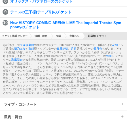
オリックス・バファローズのチケット
テニスの王子様(テニプリ)のチケット
New HISTORY COMING ARENA LIVE The Imperial Theatre Sym
phonyのチケット
チケット流通センター
演劇・舞台
宝塚
宝塚 OG
彩凪翔 チケット
彩凪翔は、元
宝塚歌劇団
雪組の男役スター。2006年に入団した92期生で、同期には元
花組
トッ
プ娘役の
蘭乃はな
や
宙組
現トップスターの
真風涼帆
、
月組
男役スターの
鳳月杏
らがいる。アイ
ドル顔負けの甘いマスクとやさしいファンサービスで、ファンからは「凪様（なぎさま）」と
呼ばれ親しまれている。入団後は2011年のバウホール公演『灼熱の彼方』で、現
雪組
トップス
ターの
彩風咲奈
とW主演を務めた後、雪組における新人公演はほぼこの2人が主演を独占した
（彩凪は『仮面の男』、『ドン・カルロス』 ～シラー作「スペインの太子 ドン・カルロス」よ
り～』で主演を務めた）。そんな彩風とはライバルのように扱われてきたが実際のところは仲
が良く、ファンからは「彩彩コンビ」と呼ばれている。2013年バウホール公演『春雷』 ～ゲー
テ作「若きウェルテルの悩み」より～』で初の単独主演を果たし、雪組には欠かせない戦力に
成長した。また、その美しい顔立ちから女役に挑戦することも多く、2011年『ニジンスキー－
奇跡の舞神－』のマリー・ランバートや『ひかりふる路～革命家、マクシミリアン・ロベスピ
エール～』のマノン・ロラン夫人などでは艶っぽい女性を演じ新境地を開拓。舞台上では端に
立つだけでも分かる華とオーラを持ち合わせている一方で、オフでは関西人らしいノリの良さ
とやさしいファン対応で、多くの宝塚ファンを惹きつけている。
ライブ・コンサート
演劇・舞台