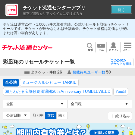
チケット流通センターアプリ
開く
値下げ情報をリアルタイムに受け取ろう
チケ流は運営25年・1,000万件の取引実績、公式リセールも取扱うチケットリ
セールです。チケットが届かなければ全額返金。チケット価格は定価より安い
または高い場合があります。
検索
出品
ログイン
メニュー
この公演の
彩凪翔のリセールチケット一覧
チケットを売る
26
50
全チケット件数
掲載待ちユーザー数
全公演
ミュージカルレビュー TARKIE
湖月わたる宝塚歌劇団退団20th Anniversary TUMBLEWEED
You&I
取引中
含む
除く
絞り込み