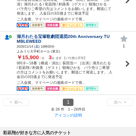
演］湖月わたる / 彩凪翔 / 朴路美 ［ゲスト］朝海ひかる
バラ売りご希望の方はコメントをお願いします。郵送にて
発送します。 入金日の3日後までに発送予定
ご入金後、マイページの連絡ボードで発...
発券番号
女性名義
塗りつぶしなし
質問受付
湖月わたる宝塚歌劇団退団20th Anniversary TU
MBLEWEED
1
2026/11/14 (
土
) 16時00分
よみうり大手町ホール (東京)
￥15,900
3
/ 枚
枚 連番
【バラ売り不可】
9列 8～18番［構成・演出］荻田浩一 ［出演］湖月わたる
/ 彩凪翔 / 朴路美 ［ゲスト］朝海ひかる バラ売りご希望
の方はコメントをお願いします。郵送にて発送します。 入
金日の3日後までに発送予定
ご入金後、マイページの連絡ボードで発...
発券番号
女性名義
塗りつぶしなし
質問受付
1
< 前へ
次へ >
全 26 件 1～26件目
アイコンの説明
彩凪翔が好きな方に人気のチケット