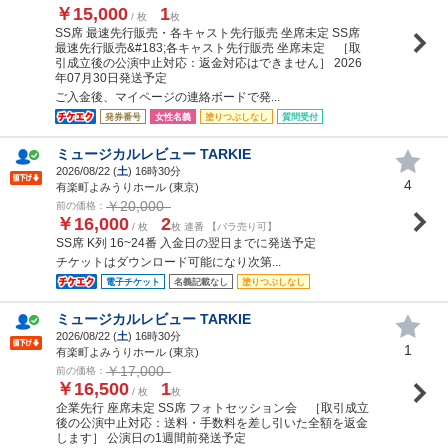
￥15,000
1
/ 枚
枚
SS席 最速先行販売・各キャスト先行販売 坐席未定 SS席
最速先行販売&#183;各キャスト先行販売 坐席未定 ［取
引成立後の公演中止対応：返金対応はできません］ 2026
年07月30日発送予定
ご入金後、マイページの連絡ボードで発...
発券番号
女性名義
塗りつぶしなし
質問受付
ミュージカルレビュー TARKIE
2026/08/22 (
土
) 16時30分
4
有楽町よみうりホール (東京)
￥20,000
前の価格：
￥16,000
2
/ 枚
枚 連番 【バラ売り可】
SS席 K列 16~24番 入金日の翌日までに発送予定
チケットはダウンロード可能になり次第...
電子チケット
名義記載なし
塗りつぶしなし
ミュージカルレビュー TARKIE
2026/08/22 (
土
) 16時30分
1
有楽町よみうりホール (東京)
￥17,000
前の価格：
￥16,500
1
/ 枚
枚
企業先行 座席未定 SS席 フォトセッション会 ［取引成立
後の公演中止対応：送料・手数料を差し引いた全額を返金
します］ 公演日の1週間前発送予定