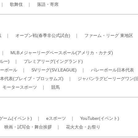
｜
歌舞伎
｜
落語・寄席
戦
｜
オープン戦(春季非公式試合)
｜
ファーム・リーグ 東地区
｜
MLBメジャーリーグベースボール(アメリカ・カナダ)
ルー)
｜
プレミアリーグ(イングランド)
ーボール
｜
SVリーグ(SV.LEAGUE)
｜
バレーボール日本代表
本代表(ブレイブ・ブロッサムズ)
｜
ジャパンラグビーリーグワン(
｜
モータースポーツ
｜
競馬
ゲーム(イベント)
｜
eスポーツ
｜
YouTuber(イベント)
｜
映画・試写会・舞台挨拶
｜
花火大会・お祭り