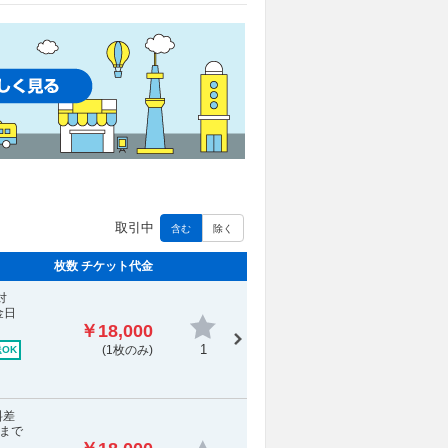
取引中
含む
除く
枚数 チケット代金
対
金日
￥18,000
1
(1枚のみ)
OK
料差
まで