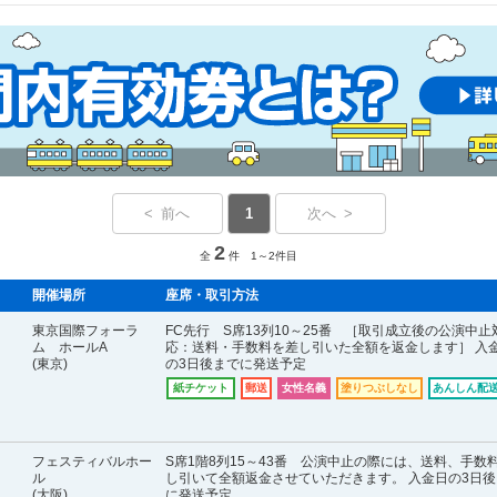
< 前へ
1
次へ >
2
全
件 1～2件目
開催場所
座席・取引方法
東京国際フォーラ
FC先行 S席13列10～25番 ［取引成立後の公演中止
ム ホールA
応：送料・手数料を差し引いた全額を返金します］ 入
(東京)
の3日後までに発送予定
紙チケット
郵送
女性名義
塗りつぶしなし
あんしん配送
フェスティバルホー
S席1階8列15～43番 公演中止の際には、送料、手数
ル
し引いて全額返金させていただきます。 入金日の3日後
(大阪)
に発送予定