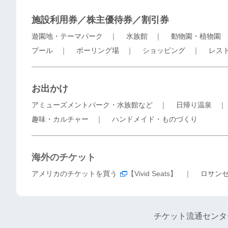
施設利用券／株主優待券／割引券
遊園地・テーマパーク
｜
水族館
｜
動物園・植物園
プール
｜
ボーリング場
｜
ショッピング
｜
レス
お出かけ
アミューズメントパーク・水族館など
｜
日帰り温泉
趣味・カルチャー
｜
ハンドメイド・ものづくり
海外のチケット
アメリカのチケットを買う
【Vivid Seats】 ｜
ロサン
チケット流通センタ