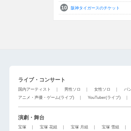
阪神タイガースのチケット
ライブ・コンサート
国内アーティスト
｜
男性ソロ
｜
女性ソロ
｜
バ
アニメ・声優・ゲーム(ライブ)
｜
YouTuber(ライブ)
演劇・舞台
宝塚
｜
宝塚 花組
｜
宝塚 月組
｜
宝塚 雪組