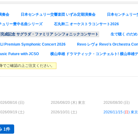
演奏会
日本センチュリー交響楽団 いずみ定期演奏会
日本センチュリー
チュリー豊中名曲シリーズ
石丸幹二 オーケストラコンサート2026
塔完成記念 サグラダ・ファミリア シンフォニックコンサート
生で聴く のだめ
LI Premium Symphonic Concert 2026
Revo レヴォ Revo's Orchestra Con
sic Future with JCSO
横山幸雄 ドラマティック・コンチェルト! 横山幸雄デ
身でご確認の上ご注文ください。
026/08/16 (
日
)
2026/08/20 (
木
) 東京
2026/08/30 (
日
)
026/09/19 (
土
)
2026/10/31 (
土
)
2026/11/15 (
日
) 東京
 1件