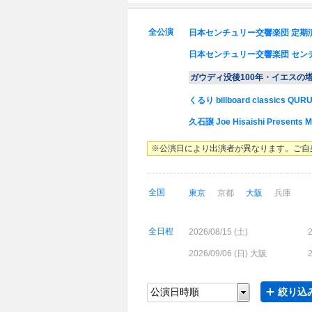
全公演
日本センチュリー交響楽団 定期
日本センチュリー交響楽団 セン
ガウディ没後100年・イエスの
くるり billboard classics QURU
久石譲 Joe Hisaishi Presents Mu
※公演日により出演者が異なります。ご自
全国
東京
京都
大阪
兵庫
全日程
2026/08/15 (
土
)
2
2026/09/06 (
日
) 大阪
2
絞り込み