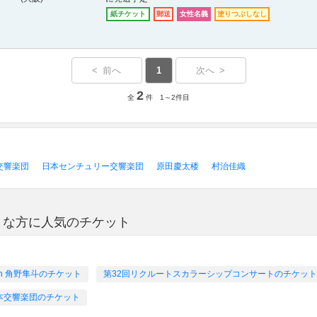
紙チケット
郵送
女性名義
塗りつぶしなし
< 前へ
1
次へ >
2
全
件 1～2件目
交響楽団
日本センチュリー交響楽団
原田慶太楼
村治佳織
きな方に人気のチケット
h 角野隼斗のチケット
第32回リクルートスカラーシップコンサートのチケット
本交響楽団のチケット