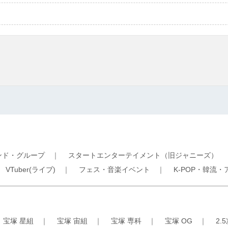
ンド・グループ
｜
スタートエンターテイメント（旧ジャニーズ）
｜
VTuber(ライブ)
｜
フェス・音楽イベント
｜
K-POP・韓流・
｜
宝塚 星組
｜
宝塚 宙組
｜
宝塚 専科
｜
宝塚 OG
｜
2.