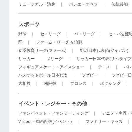
ミュージカル・演劇
｜
バレエ・オペラ
｜
伝統芸能
スポーツ
野球
｜
セ・リーグ
｜
パ・リーグ
｜
セ・パ交流
区
｜
ファーム・リーグ 交流戦
春季教育リーグ(ファーム)
｜
野球日本代表(侍ジャパン)
サッカー
｜
Jリーグ
｜
サッカー日本代表(サムライブ
フィギュアスケート・アイスショー
｜
テニス
｜
バレ
バスケットボール日本代表
｜
ラグビー
｜
ラグビー日
大相撲
｜
格闘技
｜
プロレス
｜
ボクシング
イベント・レジャー・その他
ファンイベント・ファンミーティング
｜
アニメ・声優・
VTuber・動画配信(イベント)
｜
ファミリー・キッズ