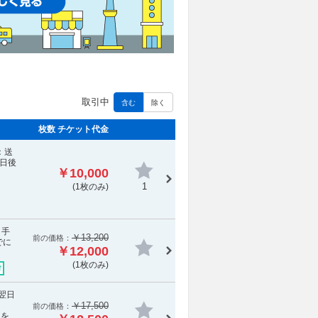
取引中
含む
除く
枚数 チケット代金
：送
日後
￥10,000
1
(1枚のみ)
・手
￥13,200
前の価格：
でに
￥12,000
(1枚のみ)
付
翌日
￥17,500
前の価格：
報を