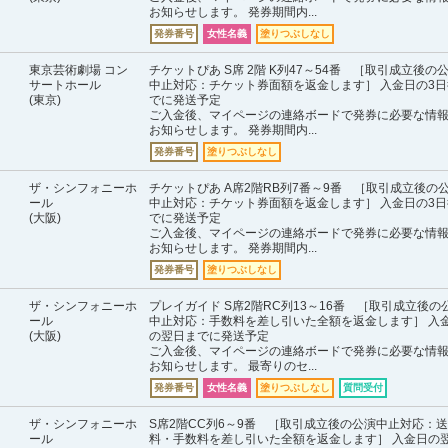
お知らせします。 発券期間内...
発券番号
女性名義
塗りつぶしなし
東京芸術劇場 コン
チケットぴあ S席 2階 K列47～54番 ［取引成立後の
サートホール
中止対応：チケット券面額を返金します］ 入金日の3日
(東京)
でに発送予定
ご入金後、マイページの連絡ボードで発券に必要な情
お知らせします。 発券期間内...
発券番号
塗りつぶしなし
ザ・シンフォニーホ
チケットぴあ A席2階RB列7番～9番 ［取引成立後の
ール
中止対応：チケット券面額を返金します］ 入金日の3日
(大阪)
でに発送予定
ご入金後、マイページの連絡ボードで発券に必要な情
お知らせします。 発券期間内...
発券番号
塗りつぶしなし
ザ・シンフォニーホ
プレイガイド S席2階RC列13～16番 ［取引成立後の
ール
中止対応：手数料を差し引いた全額を返金します］ 入
(大阪)
の翌日までに発送予定
ご入金後、マイページの連絡ボードで発券に必要な情
お知らせします。 最寄りのセ...
発券番号
女性名義
塗りつぶしなし
質問受付
ザ・シンフォニーホ
S席2階CC列6～9番 ［取引成立後の公演中止対応：送
ール
料・手数料を差し引いた全額を返金します］ 入金日の