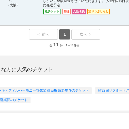
ル
し引いて全額返金させていただきます。 入金日の3日後
(大阪)
に発送予定
紙チケット
郵送
女性名義
塗りつぶしなし
< 前へ
1
次へ >
11
全
件 1～11件目
きな方に人気のチケット
キ・フィルハーモニー管弦楽団 with 角野隼斗のチケット
第32回リクルート
響楽団のチケット