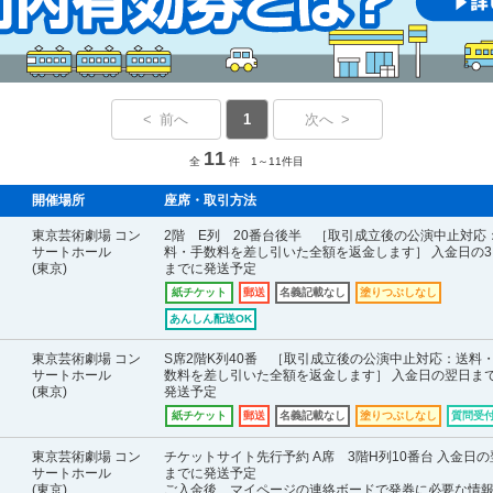
< 前へ
1
次へ >
11
全
件 1～11件目
開催場所
座席・取引方法
東京芸術劇場 コン
2階 E列 20番台後半 ［取引成立後の公演中止対応
サートホール
料・手数料を差し引いた全額を返金します］ 入金日の3
(東京)
までに発送予定
紙チケット
郵送
名義記載なし
塗りつぶしなし
あんしん配送OK
東京芸術劇場 コン
S席2階K列40番 ［取引成立後の公演中止対応：送料
サートホール
数料を差し引いた全額を返金します］ 入金日の翌日ま
(東京)
発送予定
紙チケット
郵送
名義記載なし
塗りつぶしなし
質問受
東京芸術劇場 コン
チケットサイト先行予約 A席 3階H列10番台 入金日の
サートホール
までに発送予定
(東京)
ご入金後、マイページの連絡ボードで発券に必要な情