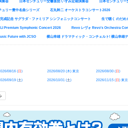
演奏会
日本センチュリー交響楽団 いずみ定期演奏会
日本センチュリー
チュリー豊中名曲シリーズ
石丸幹二 オーケストラコンサート2026
塔完成記念 サグラダ・ファミリア シンフォニックコンサート
生で聴く のだめ
LI Premium Symphonic Concert 2026
Revo レヴォ Revo's Orchestra Con
sic Future with JCSO
横山幸雄 ドラマティック・コンチェルト! 横山幸雄デ
026/08/16 (
日
)
2026/08/20 (
木
) 東京
2026/08/30 (
日
)
026/09/19 (
土
)
2026/10/31 (
土
)
2026/11/15 (
日
) 東京
み