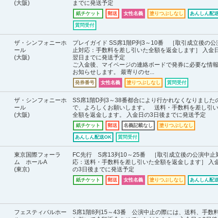
(大阪)
までに発送予定
紙チケット
郵送
女性名義
塗りつぶしなし
あんしん配送
質問受付
ザ・シンフォニーホ
プレイガイド SS席1階P列3～10番 ［取引成立後の公
ール
止対応：手数料を差し引いた全額を返金します］ 入金
(大阪)
翌日までに発送予定
ご入金後、マイページの連絡ボードで発券に必要な情
お知らせします。 最寄りのセ...
発券番号
女性名義
塗りつぶしなし
質問受付
ザ・シンフォニーホ
SS席1階D列3～38番都合により行かれなくなりました
ール
で、よろしくお願いします。 送料・手数料を差し引
(大阪)
全額を返金します。 入金日の3日後までに発送予定
紙チケット
郵送
名義記載なし
塗りつぶしなし
あんしん配送OK
質問受付
東京国際フォーラ
FC先行 S席13列10～25番 ［取引成立後の公演中止
ム ホールA
応：送料・手数料を差し引いた全額を返金します］ 入
(東京)
の3日後までに発送予定
紙チケット
郵送
女性名義
塗りつぶしなし
あんしん配送
フェスティバルホー
S席1階8列15～43番 公演中止の際には、送料、手数