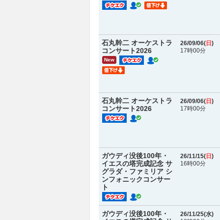
石丸幹二 オーケストラ
26/09/06(
日
)
コンサート2026
17時00分
New
石丸幹二 オーケストラ
26/09/06(
日
)
コンサート2026
17時00分
ガウディ没後100年・
26/11/15(
日
)
イエスの塔完成記念 サ
16時00分
グラダ・ファミリア シ
ンフォニックコンサー
ト
ガウディ没後100年・
26/11/25(
水
)