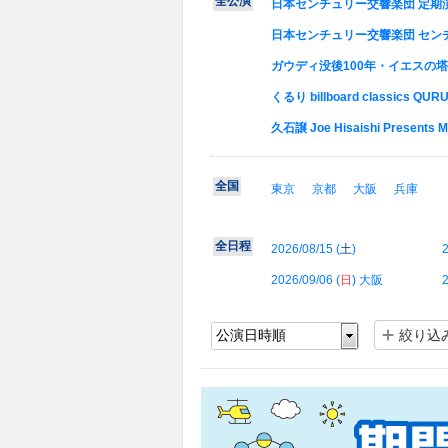
全公演
日本センチュリー交響楽団 定期
日本センチュリー交響楽団 セン
ガウディ没後100年・イエスの
くるり billboard classics QURU
久石譲 Joe Hisaishi Presents Mu
全国
東京
京都
大阪
兵庫
全日程
2026/08/15 (
土
)
2
2026/09/06 (
日
) 大阪
2
絞り込