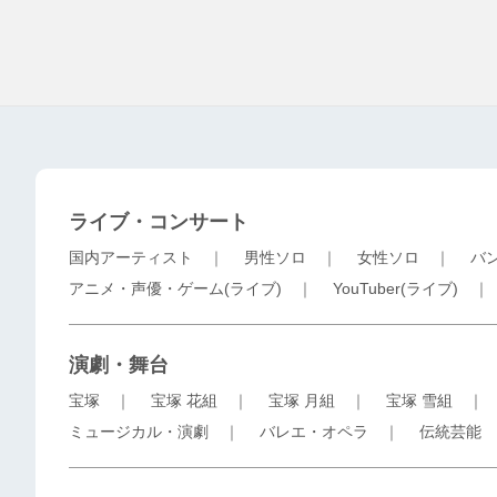
ライブ・コンサート
国内アーティスト
｜
男性ソロ
｜
女性ソロ
｜
バ
アニメ・声優・ゲーム(ライブ)
｜
YouTuber(ライブ)
演劇・舞台
宝塚
｜
宝塚 花組
｜
宝塚 月組
｜
宝塚 雪組
ミュージカル・演劇
｜
バレエ・オペラ
｜
伝統芸能