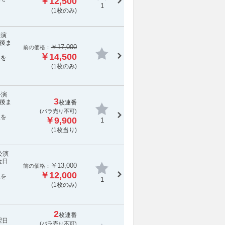
￥12,500
1
(1枚のみ)
公演
後ま
￥17,000
前の価格：
￥14,500
報を
(1枚のみ)
公演
3
後ま
枚連番
(
バラ売り不可
)
報を
￥9,900
1
(1枚当り)
公演
金日
￥13,000
前の価格：
￥12,000
報を
1
(1枚のみ)
2
枚連番
翌日
(
バラ売り不可
)