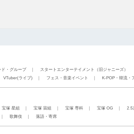
ンド・グループ
｜
スタートエンターテイメント（旧ジャニーズ）
｜
VTuber(ライブ)
｜
フェス・音楽イベント
｜
K-POP・韓流・
｜
宝塚 星組
｜
宝塚 宙組
｜
宝塚 専科
｜
宝塚 OG
｜
2.
｜
歌舞伎
｜
落語・寄席