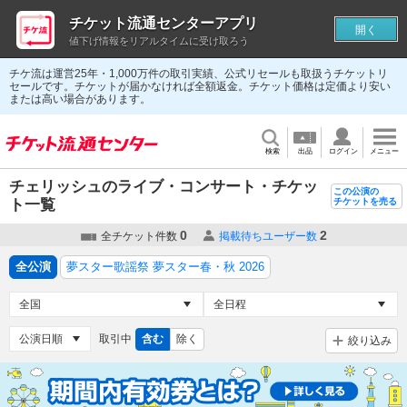
チケット流通センターアプリ
開く
値下げ情報をリアルタイムに受け取ろう
チケ流は運営25年・1,000万件の取引実績、公式リセールも取扱うチケットリ
セールです。チケットが届かなければ全額返金。チケット価格は定価より安い
または高い場合があります。
検索
出品
ログイン
メニュー
チェリッシュのライブ・コンサート・チケッ
この公演の
ト一覧
チケットを売る
0
2
全チケット件数
掲載待ちユーザー数
全公演
夢スター歌謡祭 夢スター春・秋 2026
取引中
含む
除く
絞り込み