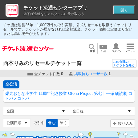
チケット流通センターアプリ
開く
値下げ情報をリアルタイムに受け取ろう
チケ流は運営25年・1,000万件の取引実績、公式リセールも取扱うチケットリ
セールです。チケットが届かなければ全額返金。チケット価格は定価より安い
または高い場合があります。
検索
出品
ログイン
メニュー
この公演の
西本りみのリセールチケット一覧
チケットを売る
0
1
全チケット件数
掲載待ちユーザー数
全公演
爆走おとな小学生 11周年記念授業 Otona Project 第七十一弾 朗読劇 コ
トバノコトバ
取引中
含む
除く
絞り込み