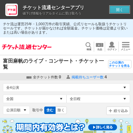
チケット流通センターアプリ
開く
値下げ情報をリアルタイムに受け取ろう
チケ流は運営25年・1,000万件の取引実績、公式リセールも取扱うチケットリ
セールです。チケットが届かなければ全額返金。チケット価格は定価より安い
または高い場合があります。
検索
出品
ログイン
メニュー
富田麻帆のライブ・コンサート・チケット一
この公演の
覧
チケットを売る
0
4
全チケット件数
掲載待ちユーザー数
取引中
含む
除く
絞り込み