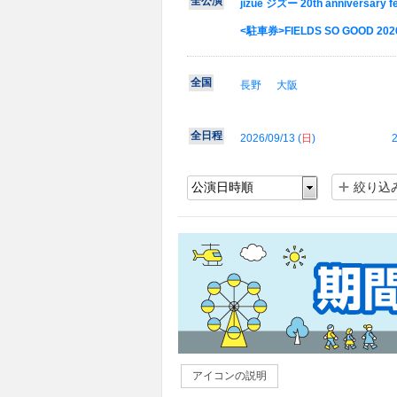
全公演
jizue ジズー 20th anniversary 
<駐車券>FIELDS SO GOOD 202
全国
長野
大阪
全日程
2026/09/13 (
日
)
2
絞り込
アイコンの説明