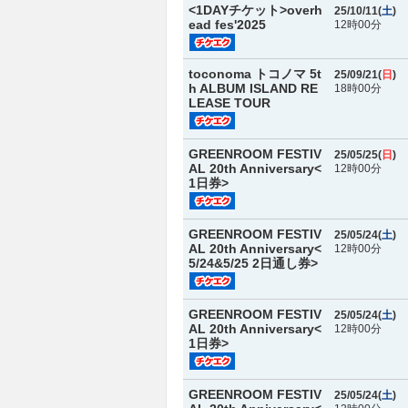
<1DAYチケット>overh
25/10/11(
土
)
ead fes'2025
12時00分
toconoma トコノマ 5t
25/09/21(
日
)
h ALBUM ISLAND RE
18時00分
LEASE TOUR
GREENROOM FESTIV
25/05/25(
日
)
AL 20th Anniversary<
12時00分
1日券>
GREENROOM FESTIV
25/05/24(
土
)
AL 20th Anniversary<
12時00分
5/24&5/25 2日通し券>
GREENROOM FESTIV
25/05/24(
土
)
AL 20th Anniversary<
12時00分
1日券>
GREENROOM FESTIV
25/05/24(
土
)