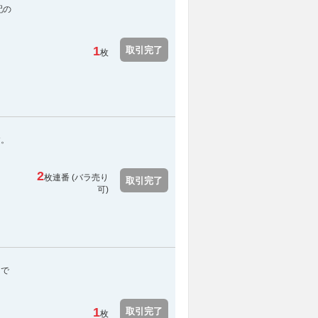
配の
1
取引完了
枚
す。
2
枚連番 (バラ売り
取引完了
可)
スで
1
取引完了
枚