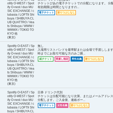
otify O-WEST / Spot
チケットぴあの電子チケットでの分配になります。 分
ify O-nest / duo MU
有効期限は時間となりますの...
SIC EXCHANGE / c
電子チケット
塗りつぶしなし
lubasia / LOFT9 Shi
buya / SHIBUYA CL
UB QUATTRO / Vea
ts Shibuya / WWW /
WWWX / TOKIO TO
KYO 他
(東京)
Spotify O-EAST / Sp
無し
otify O-WEST / Spot
入場用リストバンドを最寄駅または会場で手渡ししま
ify O-nest / duo MU
時までにお取引可能な方のみご購...
SIC EXCHANGE / c
紙チケット
受渡し指定
男性名義
塗りつぶしなし
lubasia / LOFT9 Shi
buya / SHIBUYA CL
UB QUATTRO / Vea
ts Shibuya / WWW /
WWWX / TOKIO TO
KYO 他
(東京)
Spotify O-EAST / Sp
日券 ドリンク代別
otify O-WEST / Spot
チケットは分配可能になり次第、またはメールアドレ
ify O-nest / duo MU
分配します。ご入金後、連絡ボー...
SIC EXCHANGE / c
電子チケット
女性名義
塗りつぶしなし
lubasia / LOFT9 Shi
buya / SHIBUYA CL