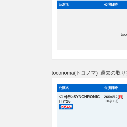
公演名
公演日時
t
toconoma(トコノマ) 過去の
公演名
公演日時
<1日券>SYNCHRONIC
26/04/12(
日
)
ITY’26
13時00分