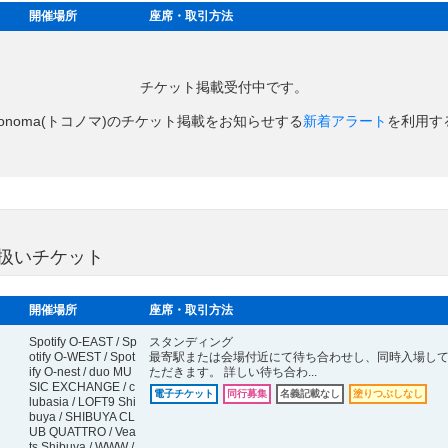
開催場所
座席・取引方法
チケット掲載受付中です。
oconoma(トコノマ)のチケット掲載をお知らせする
新着アラート
を利用す
取り扱いチケット
開催場所
座席・取引方法
Spotify O-EAST / Sp
スタンディング
otify O-WEST / Spot
最寄駅または会場付近にて待ち合わせし、同時入場し
ify O-nest / duo MU
ただきます。 詳しい待ち合わ...
SIC EXCHANGE / c
電子チケット
同行募集
名義記載なし
塗りつぶしなし
lubasia / LOFT9 Shi
buya / SHIBUYA CL
UB QUATTRO / Vea
ts Shibuya / WWW /