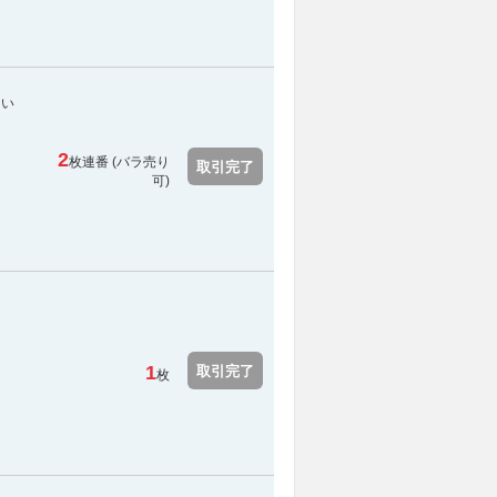
てい
2
枚連番 (バラ売り
取引完了
可)
1
取引完了
枚