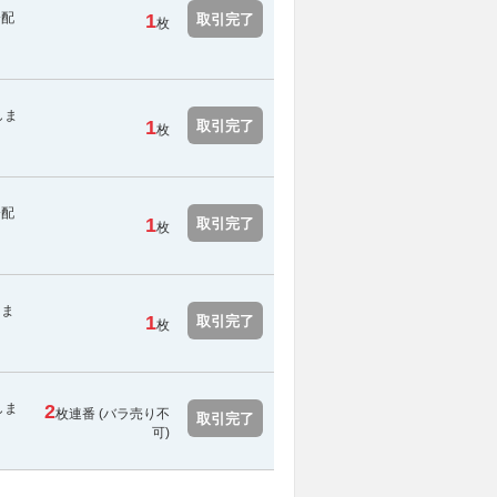
分配
1
取引完了
枚
しま
1
取引完了
枚
分配
1
取引完了
枚
しま
1
取引完了
枚
しま
2
枚連番 (
バラ売り不
取引完了
可
)