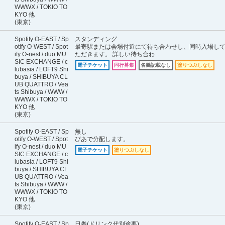
WWWX / TOKIO TO
KYO 他
(東京)
Spotify O-EAST / Sp
スタンディング
otify O-WEST / Spot
最寄駅または会場付近にて待ち合わせし、同時入場し
ify O-nest / duo MU
ただきます。 詳しい待ち合わ...
SIC EXCHANGE / c
電子チケット
同行募集
名義記載なし
塗りつぶしなし
lubasia / LOFT9 Shi
buya / SHIBUYA CL
UB QUATTRO / Vea
ts Shibuya / WWW /
WWWX / TOKIO TO
KYO 他
(東京)
Spotify O-EAST / Sp
無し
otify O-WEST / Spot
ぴあで分配します。
ify O-nest / duo MU
電子チケット
塗りつぶしなし
SIC EXCHANGE / c
lubasia / LOFT9 Shi
buya / SHIBUYA CL
UB QUATTRO / Vea
ts Shibuya / WWW /
WWWX / TOKIO TO
KYO 他
(東京)
Spotify O-EAST / Sp
日券(ドリンク代別途要)