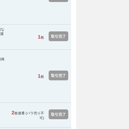
能な
応援
1
取引完了
枚
連絡
1
取引完了
枚
2
枚連番 (
バラ売り不
取引完了
可
)