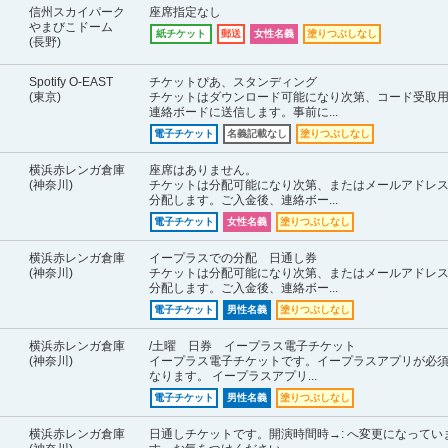
信州スカイパーク
座席指定なし
やまびこドーム
紙チケット
郵送
女性名義
塗りつぶしなし
(長野)
Spotify O-EAST
チケットぴあ、スタンディング
(東京)
チケットはダウンロード可能になり次第、コード受取
連絡ボードに送信します。事前に...
電子チケット
名義記載なし
塗りつぶしなし
横浜赤レンガ倉庫
座席はありません。
(神奈川)
チケットは分配可能になり次第、またはメールアドレ
分配します。ご入金後、連絡ボー...
電子チケット
女性名義
塗りつぶしなし
横浜赤レンガ倉庫
イープラスでの分配 日通し券
(神奈川)
チケットは分配可能になり次第、またはメールアドレ
分配します。ご入金後、連絡ボー...
電子チケット
男性名義
塗りつぶしなし
横浜赤レンガ倉庫
/土曜 日券 イープラス電子チケット
(神奈川)
イープラス電子チケットです。イープラスアプリが必
なります。 イープラスアプリ...
電子チケット
男性名義
塗りつぶしなし
横浜赤レンガ倉庫
日通しチケットです。開演時間時→: へ変更になってい