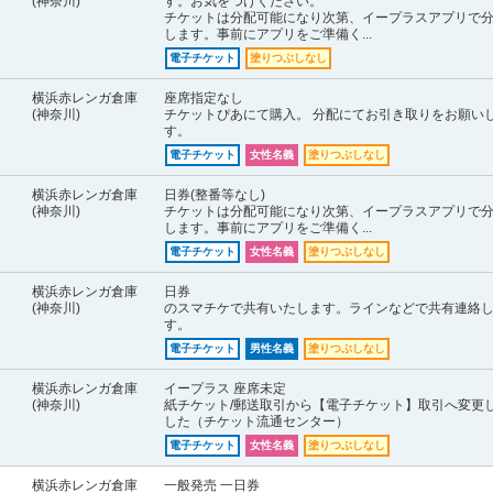
(神奈川)
す。お気をつけください。
チケットは分配可能になり次第、イープラスアプリで
します。事前にアプリをご準備く...
電子チケット
塗りつぶしなし
横浜赤レンガ倉庫
座席指定なし
(神奈川)
チケットぴあにて購入。 分配にてお引き取りをお願い
す。
電子チケット
女性名義
塗りつぶしなし
横浜赤レンガ倉庫
日券(整番等なし)
(神奈川)
チケットは分配可能になり次第、イープラスアプリで
します。事前にアプリをご準備く...
電子チケット
女性名義
塗りつぶしなし
横浜赤レンガ倉庫
日券
(神奈川)
のスマチケで共有いたします。ラインなどで共有連絡
す。
電子チケット
男性名義
塗りつぶしなし
横浜赤レンガ倉庫
イープラス 座席未定
(神奈川)
紙チケット/郵送取引から【電子チケット】取引へ変更
した（チケット流通センター）
電子チケット
女性名義
塗りつぶしなし
横浜赤レンガ倉庫
一般発売 一日券