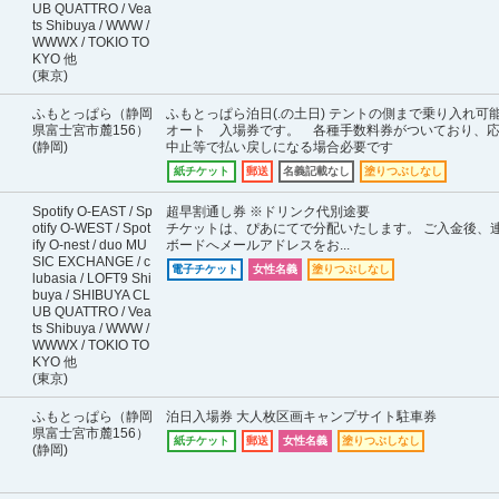
UB QUATTRO / Vea
ts Shibuya / WWW /
WWWX / TOKIO TO
KYO 他
(東京)
ふもとっぱら（静岡
ふもとっぱら泊日(.の土日) テントの側まで乗り入れ可
県富士宮市麓156）
オート 入場券です。 各種手数料券がついており、
(静岡)
中止等で払い戻しになる場合必要です
紙チケット
郵送
名義記載なし
塗りつぶしなし
Spotify O-EAST / Sp
超早割通し券 ※ドリンク代別途要
otify O-WEST / Spot
チケットは、ぴあにてで分配いたします。 ご入金後、
ify O-nest / duo MU
ボードへメールアドレスをお...
SIC EXCHANGE / c
電子チケット
女性名義
塗りつぶしなし
lubasia / LOFT9 Shi
buya / SHIBUYA CL
UB QUATTRO / Vea
ts Shibuya / WWW /
WWWX / TOKIO TO
KYO 他
(東京)
ふもとっぱら（静岡
泊日入場券 大人枚区画キャンプサイト駐車券
県富士宮市麓156）
紙チケット
郵送
女性名義
塗りつぶしなし
(静岡)