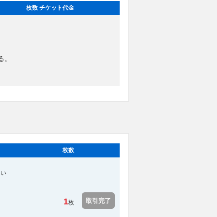
枚数 チケット代金
る。
枚数
てい
1
取引完了
枚