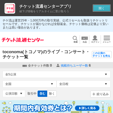
チケット流通センターアプリ
開く
値下げ情報をリアルタイムに受け取ろう
チケ流は運営25年・1,000万件の取引実績、公式リセールも取扱うチケットリ
セールです。チケットが届かなければ全額返金。チケット価格は定価より安い
または高い場合があります。
検索
出品
ログイン
メニュー
toconoma(トコノマ)のライブ・コンサート・
この公演の
チケット一覧
チケットを売る
0
6
全チケット件数
掲載待ちユーザー数
取引中
含む
除く
絞り込み