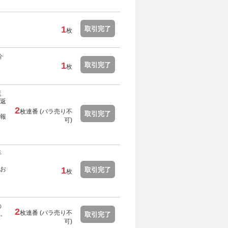
1
取引完了
枚
介
1
取引完了
枚
延
返
2
枚連番 (
バラ売り不
取引完了
報
可
)
手
お
1
取引完了
枚
の
2
枚連番 (
バラ売り不
。
取引完了
可
)