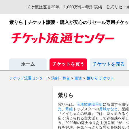
チケ流は運営25年・1,000万件の取引実績、公式リ
紫りら｜チケット譲渡・購入が安心のリセール専用チケッ
ホーム
チケットを買う
チケットを売る
チケット流通センター
>
演劇・舞台
>
宝塚
>
紫りら チケット
紫りら
紫りらは、
宝塚歌劇団
星組
に所属する娘役
光
、
月組
トップスターの
月城かなと
、星組
『メイちゃんの執事』では、麻々原みるく
広く演じられる実力派として存在感を示して
う。2022年の瀬央ゆりあ主演公演『ザ
役を好演。色気たっぷりな悪女を絶妙なバ