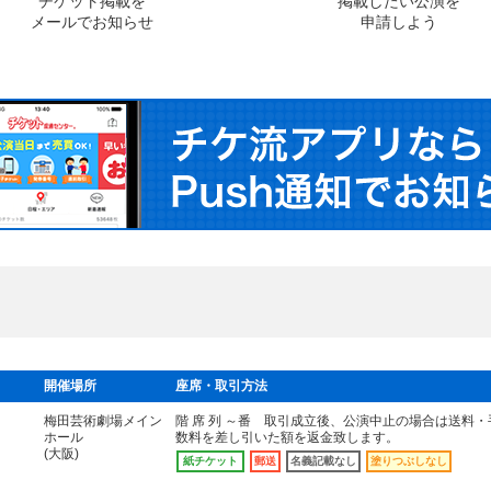
チケット掲載を
掲載したい公演を
メールでお知らせ
申請しよう
開催場所
座席・取引方法
梅田芸術劇場メイン
階 席 列 ～番 取引成立後、公演中止の場合は送料・
ホール
数料を差し引いた額を返金致します。
(大阪)
紙チケット
郵送
名義記載なし
塗りつぶしなし