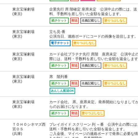
東京宝塚劇場
企業先行 席 階確定 座席未定 公演中止の際には、送
(東京)
料、手数料を差し引いた金額を返金します。
紙チケット
郵送
名義記載なし
塗りつぶしなし
東京宝塚劇場
立ち見-番
(東京)
公演当日、連絡ボードにコードの画像を送信します。
電子チケット
塗りつぶしなし
東京宝塚劇場
カード会社プラチナ先行 席階 座席未定 公演中止
(東京)
際には、送料・手数料を差し引いた金額を返金します
紙チケット
郵送
名義記載なし
塗りつぶしなし
東京宝塚劇場
席 階列番
(東京)
紙チケット
郵送
名義記載なし
塗りつぶしなし
あんしん配送OK
東京宝塚劇場
カード会社。 席。座席未定。発券開始になりまして
(東京)
らのお届けになります。
紙チケット
郵送
塗りつぶしなし
ＴＯＨＯシネマズ西
プレイガイド スクリーン 列 ～番 公演中止の際には
宮ＯＳ
送料・手数料を差し引いた全額を返金します。
(兵庫)
ご入金後、マイページの連絡ボードで発券に必要な情