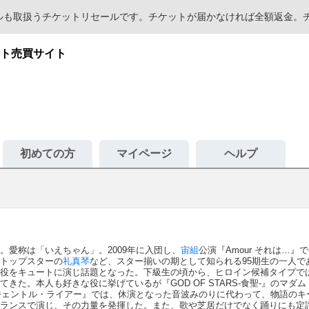
セールも取扱うチケットリセールです。チケットが届かなければ全額返金
ト売買サイト
初めての方
マイページ
ヘルプ
。愛称は「いえちゃん」。2009年に入団し、
宙組
公演『Amour それは…
トップスターの
礼真琴
など、スター揃いの期として知られる95期生の一人であ
役をキュートに演じ話題となった。下級生の頃から、ヒロイン候補タイプで
きた。本人も好きな役に挙げているが『GOD OF STARS-食聖-』のマ
・ジェントル・ライアー』では、休演となった音波みのりに代わって、物語の
ランスで演じ、その力量を発揮した。また、歌や芝居だけでなく踊りにも定評