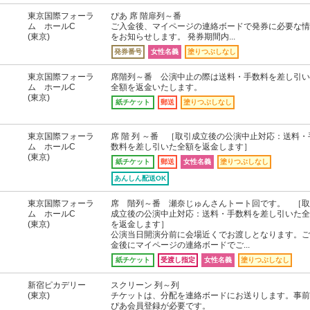
東京国際フォーラ
ぴあ 席 階扉列～番
ム ホールC
ご入金後、マイページの連絡ボードで発券に必要な情
(東京)
をお知らせします。 発券期間内...
発券番号
女性名義
塗りつぶしなし
東京国際フォーラ
席階列～番 公演中止の際は送料・手数料を差し引い
ム ホールC
全額を返金いたします。
(東京)
紙チケット
郵送
塗りつぶしなし
東京国際フォーラ
席 階 列 ～番 ［取引成立後の公演中止対応：送料・
ム ホールC
数料を差し引いた全額を返金します］
(東京)
紙チケット
郵送
女性名義
塗りつぶしなし
あんしん配送OK
東京国際フォーラ
席 階列～番 瀬奈じゅんさんトート回です。 ［取
ム ホールC
成立後の公演中止対応：送料・手数料を差し引いた全
(東京)
を返金します］
公演当日開演分前に会場近くでお渡しとなります。ご
金後にマイページの連絡ボードでご...
紙チケット
受渡し指定
女性名義
塗りつぶしなし
新宿ピカデリー
スクリーン 列～列
(東京)
チケットは、分配を連絡ボードにお送りします。事前
ぴあ会員登録が必要です。