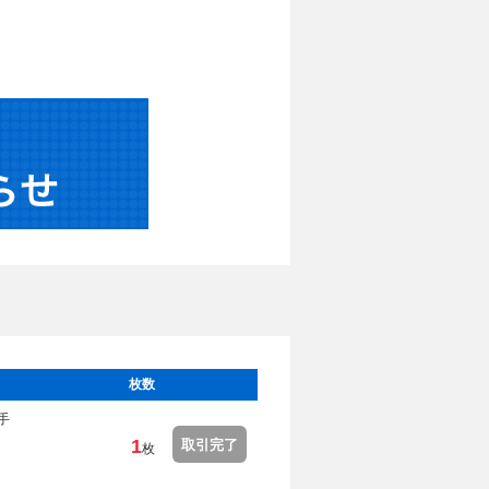
枚数
手
1
取引完了
枚