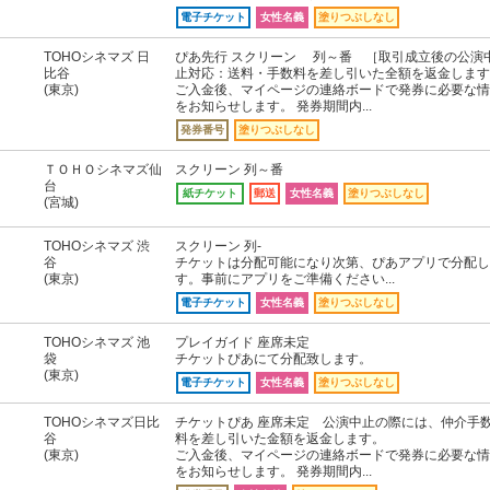
電子チケット
女性名義
塗りつぶしなし
TOHOシネマズ 日
ぴあ先行 スクリーン 列～番 ［取引成立後の公演
比谷
止対応：送料・手数料を差し引いた全額を返金します
(東京)
ご入金後、マイページの連絡ボードで発券に必要な情
をお知らせします。 発券期間内...
発券番号
塗りつぶしなし
ＴＯＨＯシネマズ仙
スクリーン 列～番
台
紙チケット
郵送
女性名義
塗りつぶしなし
(宮城)
TOHOシネマズ 渋
スクリーン 列-
谷
チケットは分配可能になり次第、ぴあアプリで分配し
(東京)
す。事前にアプリをご準備ください...
電子チケット
女性名義
塗りつぶしなし
TOHOシネマズ 池
プレイガイド 座席未定
袋
チケットぴあにて分配致します。
(東京)
電子チケット
女性名義
塗りつぶしなし
TOHOシネマズ日比
チケットぴあ 座席未定 公演中止の際には、仲介手
谷
料を差し引いた金額を返金します。
(東京)
ご入金後、マイページの連絡ボードで発券に必要な情
をお知らせします。 発券期間内...