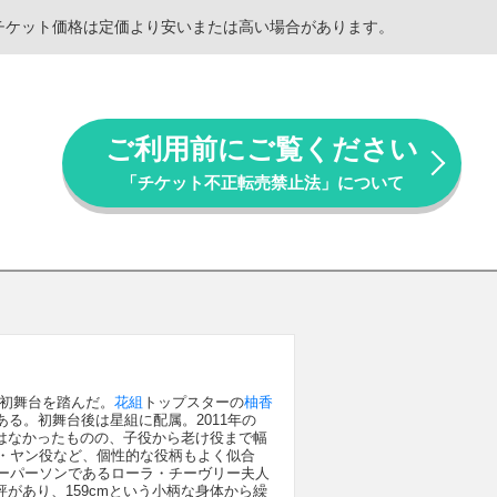
。チケット価格は定価より安いまたは高い場合があります。
ご利用前にご覧ください
「チケット不正転売禁止法」について
』で初舞台を踏んだ。
花組
トップスターの
柚香
る。初舞台後は星組に配属。2011年の
はなかったものの、子役から老け役まで幅
ダム・ヤン役など、個性的な役柄もよく似合
キーパーソンであるローラ・チーヴリー夫人
があり、159cmという小柄な身体から繰