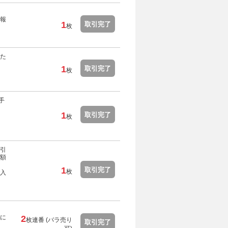
報
1
取引完了
枚
た
1
取引完了
枚
手
1
取引完了
枚
引
額
1
取引完了
枚
入
に
2
枚連番 (バラ売り
取引完了