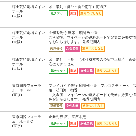
梅田芸術劇場メイン
席 階列（番台～番台前半）前通路
ホール
紙チケット
郵送
塗りつぶしなし
(大阪)
梅田芸術劇場メイン
主催者先行 座席 席階 列～番
ホール
ご入金後、マイページの連絡ボードで発券に必要な情
(大阪)
をお知らせします。 発券期間内...
発券番号
女性名義
塗りつぶしなし
梅田芸術劇場メイン
席 階列 ～番 ［取引成立後の公演中止対応：返金
ホール
応はできません］
(大阪)
紙チケット
郵送
女性名義
塗りつぶしなし
東京国際フォーラ
プレイガイド先行 席階列～番 フルコスチューム '
ム ホールC
組．明日海・柚香
(東京)
ご入金後、マイページの連絡ボードで発券に必要な情
をお知らせします。 発券期間内...
発券番号
女性名義
塗りつぶしなし
東京国際フォーラ
企業先行 席、座席未定
ム ホールC
紙チケット
郵送
女性名義
塗りつぶしなし
(東京)