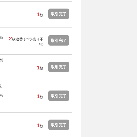
1
取引完了
枚
報
2
枚連番 (
バラ売り不
取引完了
可
)
対
1
取引完了
枚
花
報
1
取引完了
枚
1
取引完了
枚