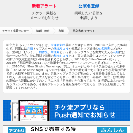
新着アラート
公演名登録
チケット掲載を
掲載したい公演を
メールでお知らせ
申請しよう
チケット流通センター
演劇・舞台
宝塚
羽立光来 チケット
羽立光来（ハリュウミツキ）は、
宝塚歌劇団
花組に所属する男役。2008年に入団した94期
生で、同期には
月組
トップスターの
珠城りょう
や元花組トップ娘役の
仙名彩世
などがい
る。愛称は「びっく」。
柚香光
、
華優希
という若いトップコンビを実力で支える
花組
には
欠かせない存在。特に同期で花組の
和海しょう
とは、実力派上級生コンビとしてショーで
の影ソロやお芝居の歌い手を任されることが多い。2013年の『New Wave!－花－』、
2014年『宝塚巴里祭2014』など歌唱中心のコンサートメンバーにも選ばれることが多
く、2016年の『Bow Singing Workshop』では、ミュージカル『オペラ座の怪人』の劇中
歌「The Music of the Night」をソロで披露し、彼女の持ち味である伸びやかな高音は圧巻
で多くの観客を魅了した。また、男役トップクラスの178cmという高身長は舞台上でもよ
く映え、身長を活かした大人な役どころも多い。香川県出身で、芸名の「羽立」は香川県
の高松から津田にかけてのところにある「羽立峠」から取っており、地元愛にあふれたタ
カラジェンヌでもある。今後もフレッシュな花組を縁の下で支える、頼れる上級生として
活躍してくれるだろう。