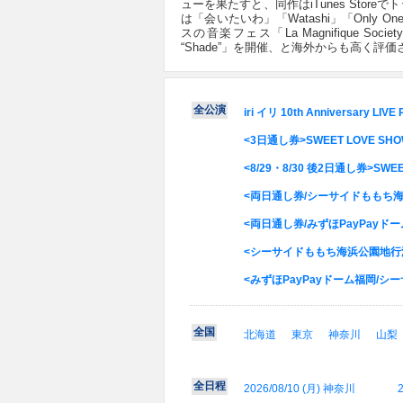
ューを果たすと、同作はiTunes Sto
は「会いたいわ」「Watashi」「Only O
スの音楽フェス「La Magnifique Soci
“Shade”」を開催、と海外からも高く評
全公演
iri イリ 10th Anniversary LIVE 
<3日通し券>SWEET LOVE SHO
<8/29・8/30 後2日通し券>SWEE
<両日通し券/シーサイドももち海浜
<両日通し券/みずほPayPayド
<シーサイドももち海浜公園地行浜ビ
<みずほPayPayドーム福岡/シ
全国
北海道
東京
神奈川
山梨
全日程
2026/08/10 (
月
) 神奈川
2