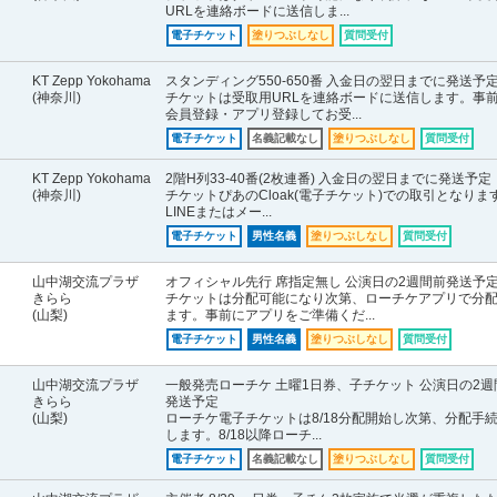
URLを連絡ボードに送信しま...
電子チケット
塗りつぶしなし
質問受付
KT Zepp Yokohama
スタンディング550-650番 入金日の翌日までに発送予
(神奈川)
チケットは受取用URLを連絡ボードに送信します。事
会員登録・アプリ登録してお受...
電子チケット
名義記載なし
塗りつぶしなし
質問受付
KT Zepp Yokohama
2階H列33-40番(2枚連番) 入金日の翌日までに発送予定
(神奈川)
チケットぴあのCloak(電子チケット)での取引となりま
LINEまたはメー...
電子チケット
男性名義
塗りつぶしなし
質問受付
山中湖交流プラザ
オフィシャル先行 席指定無し 公演日の2週間前発送予
きらら
チケットは分配可能になり次第、ローチケアプリで分
(山梨)
ます。事前にアプリをご準備くだ...
電子チケット
男性名義
塗りつぶしなし
質問受付
山中湖交流プラザ
一般発売ローチケ 土曜1日券、子チケット 公演日の2週
きらら
発送予定
(山梨)
ローチケ電子チケットは8/18分配開始し次第、分配手
します。8/18以降ローチ...
電子チケット
名義記載なし
塗りつぶしなし
質問受付