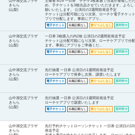
山中湖交流プラザ
主催者 8/29 一日券 子チケ3枚家族で当選が重複した
きらら
め、子チケットを3枚出品させていただきます。よろし
(山梨)
願いいたします。 公演日の2週間前発送予定
チケットは分配可能になり次第、ローチケ電子チケッ
プリで分配します。事前にアプリ...
電子チケット
名義記載なし
塗りつぶしなし
質問受付
山中湖交流プラザ
一日券 3枚購入の内2枚 公演日の2週間前発送予定
きらら
チケットは分配可能になり次第、ローチケアプリで分
(山梨)
ます。事前にアプリをご準備くだ...
電子チケット
名義記載なし
塗りつぶしなし
質問受付
山中湖交流プラザ
先行抽選 一日券 公演日の1週間前発送予定
きらら
ローチケアプリで発券し次第、譲渡いたします
(山梨)
電子チケット
名義記載なし
塗りつぶしなし
質問受付
山中湖交流プラザ
先行抽選 一日券 公演日の1週間前発送予定
きらら
ローチケアプリで譲渡いたします
(山梨)
電子チケット
名義記載なし
塗りつぶしなし
質問受付
山中湖交流プラザ
先行予約チケットローソンチケット 一日券 公演日の10
きらら
発送予定