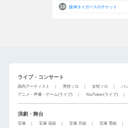
阪神タイガースのチケット
ライブ・コンサート
国内アーティスト
｜
男性ソロ
｜
女性ソロ
｜
バ
アニメ・声優・ゲーム(ライブ)
｜
YouTuber(ライブ)
演劇・舞台
宝塚
｜
宝塚 花組
｜
宝塚 月組
｜
宝塚 雪組