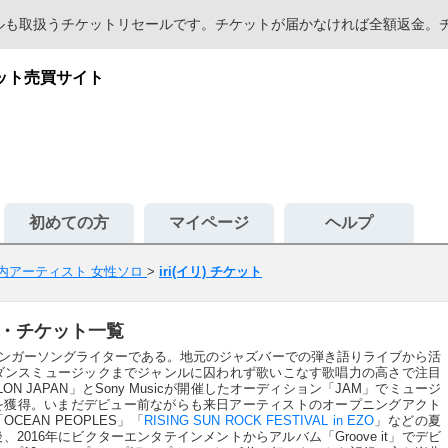
セールも取扱うチケットリセールです。チケットが届かなければ全額返金
ケット売買サイト
初めての方
マイページ
ヘルプ
内アーティスト 女性ソロ
>
iri(イリ) チケット
ート・チケット一覧
のシンガーソングライターである。地元のジャズバーでの弾き語りライブから活
ダンスミュージックまでジャンルに囚われず歌いこなす歌唱力の高さで注目
ON JAPAN」とSony Musicが開催したオーディション「JAM」でミュージ
を獲得。いまだデビュー前ながらも来日アーティストのオープニングアクト
OCEAN PEOPLES」「
RISING SUN ROCK FESTIVAL in EZO
」などの夏
016年にビクターエンタテインメントからアルバム「Groove it」でデビ