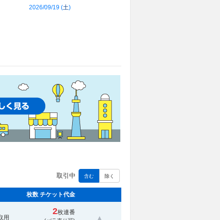
2026/09/19 (
土
)
取引中
含む
除く
枚数 チケット代金
2
枚連番
取用