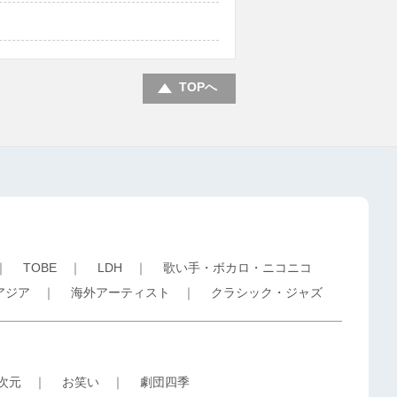
TOPへ
｜
TOBE
｜
LDH
｜
歌い手・ボカロ・ニコニコ
アジア
｜
海外アーティスト
｜
クラシック・ジャズ
5次元
｜
お笑い
｜
劇団四季