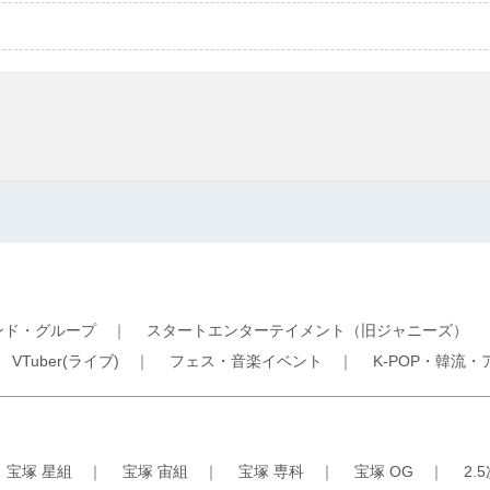
ンド・グループ
｜
スタートエンターテイメント（旧ジャニーズ）
｜
VTuber(ライブ)
｜
フェス・音楽イベント
｜
K-POP・韓流・
｜
宝塚 星組
｜
宝塚 宙組
｜
宝塚 専科
｜
宝塚 OG
｜
2.