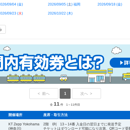
026/09/04 (
金
)
2026/09/05 (
土
) 福岡
2026/09/18 (
金
)
026/09/23 (
水
)
2026/10/22 (
木
)
み
< 前へ
1
次へ >
11
全
件 1～11件目
開催場所
座席・取引方法
KT Zepp Yokohama
2階 I列 13～14番 入金日の翌日までに発送予定
(神奈川)
チケットはダウンロード可能になり次第、QRコード受