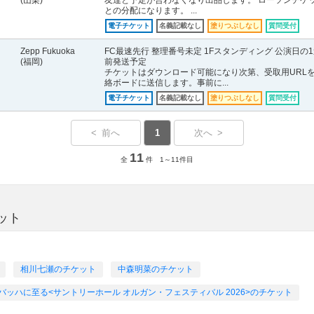
(山梨)
友達と予定が合わなくなり出品します。 ローソンチケ
との分配になります。 ...
電子チケット
名義記載なし
塗りつぶしなし
質問受付
Zepp Fukuoka
FC最速先行 整理番号未定 1Fスタンディング 公演日の
(福岡)
前発送予定
チケットはダウンロード可能になり次第、受取用URL
絡ボードに送信します。事前に...
電子チケット
名義記載なし
塗りつぶしなし
質問受付
< 前へ
1
次へ >
11
全
件 1～11件目
ケット
相川七瀬のチケット
中森明菜のチケット
バッハに至る<サントリーホール オルガン・フェスティバル 2026>のチケット