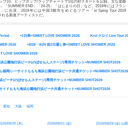
reでトップ10、ヒップホップ/ラップチャートで1位の好スタートを記録。主な楽曲
ne」「SUMMER END」「24-25」「はじまりの日」など。2018年にはフラン
ety」に出演、2019年には中国3都市をめぐるツアー「iri Sping Tour 2019
価される新進アーティストだ。
Period
<1日券>SWEET LOVE SHOWER 2026
Kroi クロイ Live Tour 
WER 2026
<8/28・8/29 前2日通し券>SWEET LOVE SHOWER 2026
T LOVE SHOWER 2026
公園地行浜ビーチ(のぼせもんステージ)専用チケット>NUMBER SHOT2026
ーム福岡/シーサイドももち海浜公園地行浜ビーチ共通チケット>NUMBER SHOT202
ーチ(のぼせもんステージ)専用チケット>NUMBER SHOT2026
ーサイドももち海浜公園地行浜ビーチ共通チケット>NUMBER SHOT2026
愛知
大阪
福岡
026/08/20 (
木
)
2026/08/21 (
金
)
2026/08/28 (
金
) 山梨