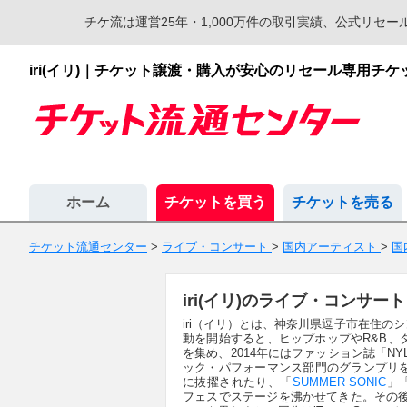
チケ流は運営25年・1,000万件の取引実績、公式リ
iri(イリ)｜チケット譲渡・購入が安心のリセール専用チ
ホーム
チケットを買う
チケットを売る
チケット流通センター
>
ライブ・コンサート
>
国内アーティスト
>
国
iri(イリ)のライブ・コンサ
iri（イリ）とは、神奈川県逗子市在住
動を開始すると、ヒップホップやR&B、
を集め、2014年にはファッション誌「NYL
ック・パフォーマンス部門のグランプリ
に抜擢されたり、「
SUMMER SONIC
」「
フェスでステージを沸かせてきた。その後、2