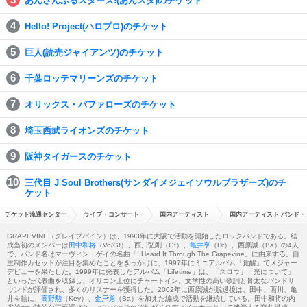
あんさんぶるスターズ!(あんスタ)のチケット
Hello! Project(ハロプロ)のチケット
巨人(読売ジャイアンツ)のチケット
千葉ロッテマリーンズのチケット
オリックス・バファローズのチケット
埼玉西武ライオンズのチケット
阪神タイガースのチケット
三代目 J Soul Brothers(サンダイメジェイソウルブラザーズ)のチ
ケット
チケット流通センター
ライブ・コンサート
国内アーティスト
国内アーティスト バンド・
GRAPEVINE（グレイプバイン）は、1993年に大阪で活動を開始したロックバンドである。結
成当初のメンバーは
田中和将
（Vo/Gt）、西川弘剛（Gt）、
亀井亨
（Dr）、西原誠（Ba）の4人
で、バンド名はマーヴィン・ゲイの名曲「I Heard It Through The Grapevine」に由来する。自
主制作カセットが注目を集めたことをきっかけに、1997年にミニアルバム「覚醒」でメジャー
デビューを果たした。1999年に発表したアルバム「Lifetime」は、「スロウ」「光について」
といった代表曲を収録し、オリコン上位にチャートイン。文学性の高い歌詞と骨太なバンドサ
ウンドが評価され、多くのリスナーを獲得した。2002年に西原誠が脱退後は、田中、西川、亀
井を軸に、
高野勲
（Key）、
金戸覚
（Ba）を加えた編成で活動を継続している。田中和将の内