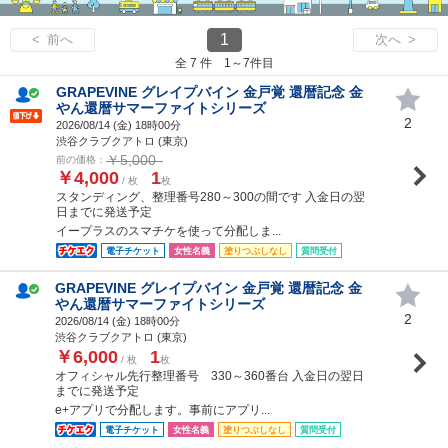
1
< 前へ
次へ >
全 7 件 1～7件目
GRAPEVINE グレイプバイン 金戸覚 還暦記念 金
やん還暦サマーファイトシリーズ
2
2026/08/14 (
金
) 18時00分
渋谷クラブクアトロ (東京)
￥5,000
前の価格：
￥4,000
1
/ 枚
枚
スタンディング、整理番号280～300の間です 入金日の翌
日までに発送予定
イープラスのスマチケを使って分配しま...
電子チケット
女性名義
塗りつぶしなし
質問受付
GRAPEVINE グレイプバイン 金戸覚 還暦記念 金
やん還暦サマーファイトシリーズ
2
2026/08/14 (
金
) 18時00分
渋谷クラブクアトロ (東京)
￥6,000
1
/ 枚
枚
オフィシャル先行整理番号 330～360番台 入金日の翌日
までに発送予定
e+アプリで分配します。事前にアプリ...
電子チケット
女性名義
塗りつぶしなし
質問受付