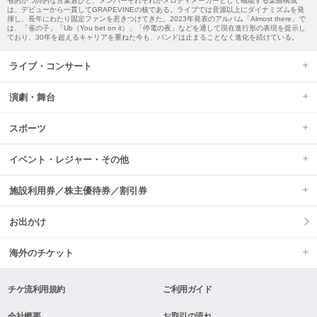
省的かつ詩的な言葉選びと、メンバーそれぞれがメロディメーカーとして機能する楽曲構成
は、デビューから一貫してGRAPEVINEの核である。ライブでは音源以上にダイナミズムを発
揮し、長年にわたり固定ファンを惹きつけてきた。2023年発表のアルバム「Almost there」で
は、「雀の子」「Ub（You bet on it）」「停電の夜」などを通して現在進行形の表現を提示し
ており、30年を超えるキャリアを重ねた今も、バンドは止まることなく進化を続けている。
ライブ・コンサート
演劇・舞台
スポーツ
イベント・レジャー・その他
施設利用券／株主優待券／割引券
お出かけ
海外のチケット
チケ流利用規約
ご利用ガイド
会社概要
お取引の流れ