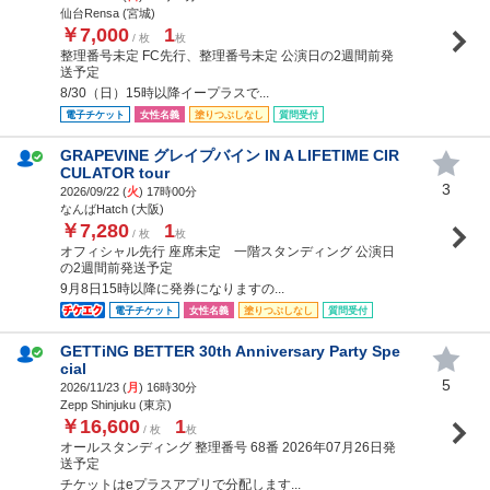
仙台Rensa (宮城)
￥7,000
1
/ 枚
枚
整理番号未定 FC先行、整理番号未定 公演日の2週間前発
送予定
8/30（日）15時以降イープラスで...
電子チケット
女性名義
塗りつぶしなし
質問受付
GRAPEVINE グレイプバイン IN A LIFETIME CIR
CULATOR tour
3
2026/09/22 (
火
) 17時00分
なんばHatch (大阪)
￥7,280
1
/ 枚
枚
オフィシャル先行 座席未定 一階スタンディング 公演日
の2週間前発送予定
9月8日15時以降に発券になりますの...
電子チケット
女性名義
塗りつぶしなし
質問受付
GETTiNG BETTER 30th Anniversary Party Spe
cial
5
2026/11/23 (
月
) 16時30分
Zepp Shinjuku (東京)
￥16,600
1
/ 枚
枚
オールスタンディング 整理番号 68番 2026年07月26日発
送予定
チケットはeプラスアプリで分配します...