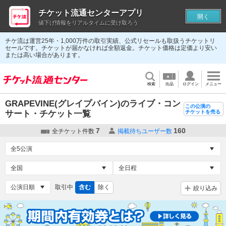
チケット流通センターアプリ
開く
値下げ情報をリアルタイムに受け取ろう
チケ流は運営25年・1,000万件の取引実績、公式リセールも取扱うチケットリ
セールです。チケットが届かなければ全額返金。チケット価格は定価より安い
または高い場合があります。
検索
出品
ログイン
メニュー
GRAPEVINE(グレイプバイン)のライブ・コン
この公演の
サート・チケット一覧
チケットを売る
7
160
全チケット件数
掲載待ちユーザー数
取引中
含む
除く
絞り込み