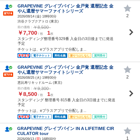
GRAPEVINE グレイプバイン 金戸覚 還暦記念 金
やん還暦サマーファイトシリーズ
2
2026/08/14 (
金
) 18時00分
渋谷クラブクアトロ (東京)
￥8,500
前の価格：
￥7,700
1
/ 枚
枚
スタンディング整理番号329番 入金日の3日後までに発送
予定
チケットは、eプラスアプリで分配しま...
電子チケット
男性名義
塗りつぶしなし
質問受付
GRAPEVINE グレイプバイン 金戸覚 還暦記念 金
やん還暦サマーファイトシリーズ
2
2026/08/25 (
火
) 19時00分
恵比寿リキッドルーム (東京)
￥9,300
前の価格：
￥8,500
1
/ 枚
枚
スタンディング 整理番号 815番 入金日の3日後までに発送
予定
チケットは、eプラスアプリで分配しま...
電子チケット
男性名義
塗りつぶしなし
質問受付
GRAPEVINE グレイプバイン IN A LIFETIME CIR
CULATOR tour
1
2026/09/13 (
日
) 16時00分