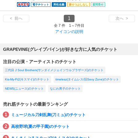
電子チケット
男性名義
塗りつぶしなし
質問受付
1
< 前へ
次へ >
全 7 件 1～7件目
アイコンの説明
GRAPEVINE(グレイプバイン)が好きな方に人気のチケット
注目の公演・アーティストのチケット
三代目 J Soul Brothers(サンダイメジェイソウルブラザーズ)のチケット
Kis-My-Ft2(キスマイ)のチケット
timelesz(タイムレス/旧Sexy Zone)のチケット
NEWS(ニュース)のチケット
なにわ男子のチケット
売れ筋チケットの最新ランキング
ミュージカル刀剣乱舞(刀ミュ)のチケット
高校野球(夏の甲子園)のチケット