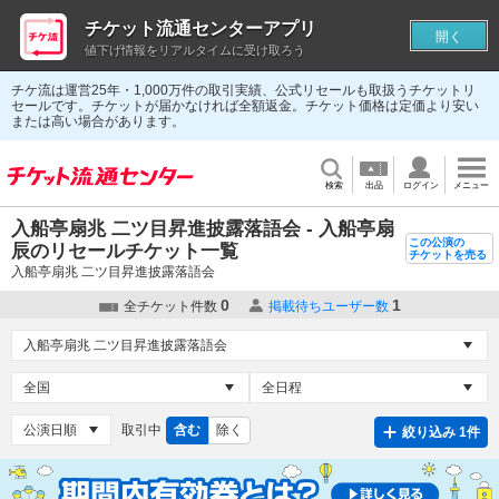
チケット流通センターアプリ
開く
値下げ情報をリアルタイムに受け取ろう
チケ流は運営25年・1,000万件の取引実績、公式リセールも取扱うチケットリ
セールです。チケットが届かなければ全額返金。チケット価格は定価より安い
または高い場合があります。
検索
出品
ログイン
メニュー
入船亭扇兆 二ツ目昇進披露落語会 - 入船亭扇
この公演の
辰のリセールチケット一覧
チケットを売る
入船亭扇兆 二ツ目昇進披露落語会
0
1
全チケット件数
掲載待ちユーザー数
取引中
含む
除く
絞り込み 1件