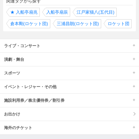
関連タグから探す
★
入船亭扇兆
入船亭扇辰
江戸家猫八(五代目)
倉本剛(ロケット団)
三浦昌朗(ロケット団)
ロケット団
ライブ・コンサート
演劇・舞台
スポーツ
イベント・レジャー・その他
施設利用券／株主優待券／割引券
お出かけ
海外のチケット