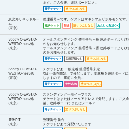
ます。ご入金後、連絡ボードにメ...
電子チケット
塗りつぶしなし
恵比寿リキッドルー
整理番号～です。ゲストはマキシマムザホルモンです
ム
紙チケット
郵送
塗りつぶしなし
あんしん配送OK
(東京)
Spotify O-EAST/O-
オールスタンディング 整理番号～番 連絡ボードよりぴ
WEST/O-nest/他
のをお知らせします。
(東京)
オールスタンディング 整理番号～番 連絡ボードよりぴ
のをお知らせします。
電子チケット
名義記載なし
塗りつぶしなし
Spotify O-EAST/O-
チケットぴあ 一般先着 整理番号未定
WEST/O-nest/他
/(日):~発券開始、で分配します。受取用を連絡ボード
(東京)
しますので、事前に会員...
電子チケット
女性名義
塗りつぶしなし
Spotify O-EAST/O-
スタンディング一般イープラス
WEST/O-nest/他
チケットはまたはメールアドレスで分配します。ご入
(東京)
後、連絡ボードに またはメールア...
電子チケット
塗りつぶしなし
豊洲PIT
整理番号 番台
(東京)
チケットぴあで分配いたします