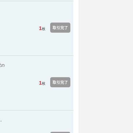
1
取引完了
枚
配の
1
取引完了
枚
す。