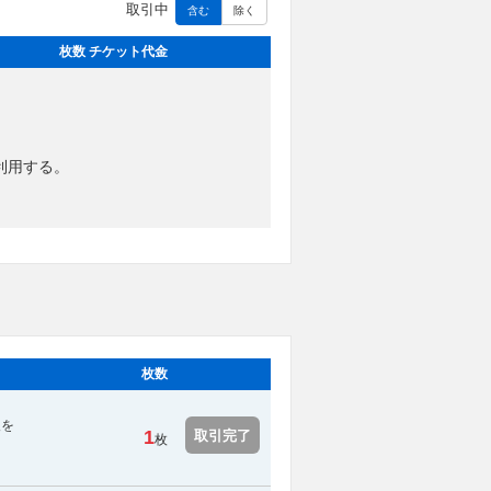
取引中
含む
除く
枚数 チケット代金
利用する。
枚数
報を
1
取引完了
枚