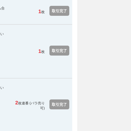
ち合
1
取引完了
枚
てい
1
取引完了
枚
てい
2
枚連番 (バラ売り
取引完了
可)