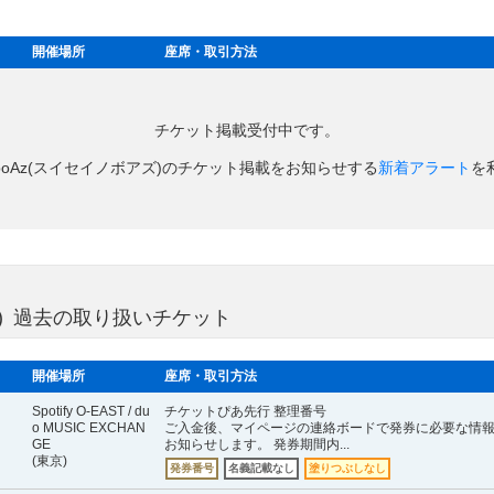
開催場所
座席・取引方法
チケット掲載受付中です。
iNoboAz(スイセイノボアズ)のチケット掲載をお知らせする
新着アラート
を
アズ) 過去の取り扱いチケット
開催場所
座席・取引方法
Spotify O-EAST / du
チケットぴあ先行 整理番号
o MUSIC EXCHAN
ご入金後、マイページの連絡ボードで発券に必要な情
GE
お知らせします。 発券期間内...
(東京)
発券番号
名義記載なし
塗りつぶしなし