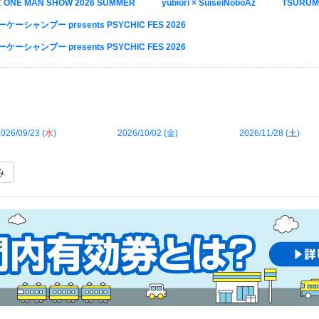
ONE MAN SHOW 2026 SUMMER
yubiori × SuiseiNoboAz
TSURUM
ケーシャンプー presents PSYCHIC FES 2026
ケーシャンプー presents PSYCHIC FES 2026
026/09/23 (
水
)
2026/10/02 (
金
)
2026/11/28 (
土
)
み