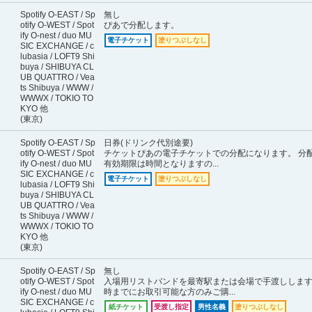
Spotify O-EAST / Sp
無し
otify O-WEST / Spot
ぴあで分配します。
ify O-nest / duo MU
電子チケット
塗りつぶしなし
SIC EXCHANGE / c
lubasia / LOFT9 Shi
buya / SHIBUYA CL
UB QUATTRO / Vea
ts Shibuya / WWW /
WWWX / TOKIO TO
KYO 他
(東京)
Spotify O-EAST / Sp
日券(ドリンク代別途要)
otify O-WEST / Spot
チケットぴあの電子チケットでの分配になります。 分
ify O-nest / duo MU
有効期限は時間となりますの...
SIC EXCHANGE / c
電子チケット
塗りつぶしなし
lubasia / LOFT9 Shi
buya / SHIBUYA CL
UB QUATTRO / Vea
ts Shibuya / WWW /
WWWX / TOKIO TO
KYO 他
(東京)
Spotify O-EAST / Sp
無し
otify O-WEST / Spot
入場用リストバンドを最寄駅または会場で手渡ししま
ify O-nest / duo MU
時までにお取引可能な方のみご購...
SIC EXCHANGE / c
紙チケット
受渡し指定
男性名義
塗りつぶしなし