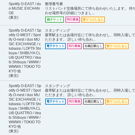
Spotify O-EAST / du
整理番号番
o MUSIC EXCHAN
リストバンド交換場所にて待ち合わせいたします。 待
GE
わせ場所等の詳細につきまし...
(東京)
紙チケット
同行募集
塗りつぶしなし
Spotify O-EAST / Sp
スタンディング
otify O-WEST / Spot
最寄駅または会場付近にて待ち合わせし、同時入場し
ify O-nest / duo MU
ただきます。 詳しい待ち合わ...
SIC EXCHANGE / c
電子チケット
同行募集
名義記載なし
塗りつぶしなし
lubasia / LOFT9 Shi
buya / SHIBUYA CL
UB QUATTRO / Vea
ts Shibuya / WWW /
WWWX / TOKIO TO
KYO 他
(東京)
Spotify O-EAST / Sp
スタンディング
otify O-WEST / Spot
最寄駅または会場付近にて待ち合わせし、同時入場し
ify O-nest / duo MU
ただきます。 詳しい待ち合わ...
SIC EXCHANGE / c
電子チケット
同行募集
名義記載なし
塗りつぶしなし
lubasia / LOFT9 Shi
buya / SHIBUYA CL
UB QUATTRO / Vea
ts Shibuya / WWW /
WWWX / TOKIO TO
KYO 他
(東京)