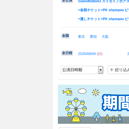
全公演
SuiseiNoboAz スイセイノボアズ 
<各部チケット>PK shampoo ピー
<通しチケット>PK shampoo ピー
全国
東京
愛知
大阪
全日程
2026/08/09 (
日
)
2
絞り込