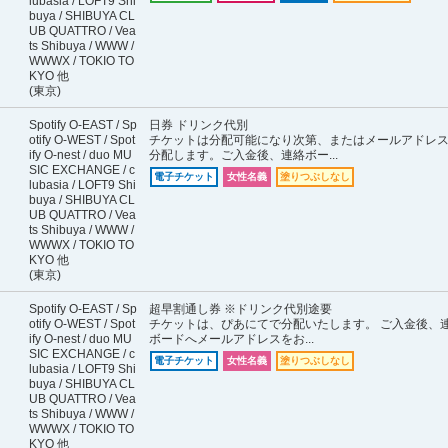
lubasia / LOFT9 Shi
buya / SHIBUYA CL
UB QUATTRO / Vea
ts Shibuya / WWW /
WWWX / TOKIO TO
KYO 他
(東京)
Spotify O-EAST / Sp
日券 ドリンク代別
otify O-WEST / Spot
チケットは分配可能になり次第、またはメールアドレ
ify O-nest / duo MU
分配します。ご入金後、連絡ボー...
SIC EXCHANGE / c
電子チケット
女性名義
塗りつぶしなし
lubasia / LOFT9 Shi
buya / SHIBUYA CL
UB QUATTRO / Vea
ts Shibuya / WWW /
WWWX / TOKIO TO
KYO 他
(東京)
Spotify O-EAST / Sp
超早割通し券 ※ドリンク代別途要
otify O-WEST / Spot
チケットは、ぴあにてで分配いたします。 ご入金後、
ify O-nest / duo MU
ボードへメールアドレスをお...
SIC EXCHANGE / c
電子チケット
女性名義
塗りつぶしなし
lubasia / LOFT9 Shi
buya / SHIBUYA CL
UB QUATTRO / Vea
ts Shibuya / WWW /
WWWX / TOKIO TO
KYO 他