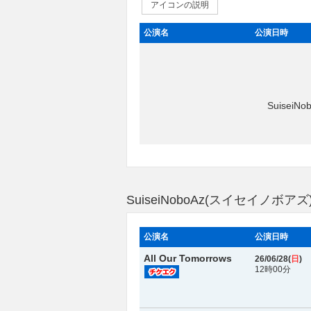
アイコンの説明
公演名
公演日時
Suise
SuiseiNoboAz(スイセイノボ
公演名
公演日時
All Our Tomorrows
26/06/28(
日
)
12時00分