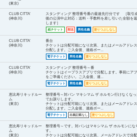
(東京)
CLUB CITTA’
スタンディング 整理番号番の最速先行分です ［取引
(神奈川)
後の公演中止対応：送料・手数料を差し引いた全額を
します］
紙チケット
郵送
男性名義
塗りつぶしなし
CLUB CITTA’
番台
(神奈川)
チケットは分配可能になり次第、またはメールアドレ
分配します。ご入金後、連絡ボー...
電子チケット
男性名義
塗りつぶしなし
CLUB CITTA’
スタンディング 整理番号～番
(神奈川)
チケットはイープラスアプリで分配します。事前にア
をご準備ください。ご入金後、連...
電子チケット
男性名義
塗りつぶしなし
恵比寿リキッドルー
整理番号～対バン マキシマム ザ ホルモン行けなくなっ
ム
でお譲りします。
(東京)
チケットは分配可能になり次第、またはメールアドレ
分配します。ご入金後、連絡ボー...
電子チケット
名義記載なし
塗りつぶしなし
恵比寿リキッドルー
整理番号～です。対バンはマキシマム ザ ホルモンにな
ム
す。
(東京)
チケットは分配可能になり次第、メールアドレスで分