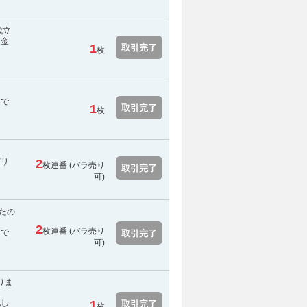
成立
返金
1
取引完了
枚
スで
1
取引完了
枚
プリ
2
枚連番 (バラ売り
取引完了
可)
たの
2
枚連番 (バラ売り
スで
取引完了
可)
りま
配し
1
取引完了
枚