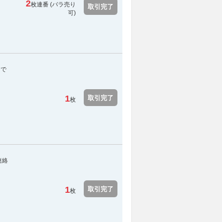
2
枚連番 (バラ売り
取引完了
可)
スで
1
取引完了
枚
連絡
1
取引完了
枚