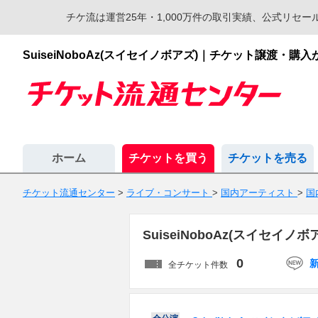
チケ流は運営25年・1,000万件の取引実績、公式リ
SuiseiNoboAz(スイセイノボアズ)｜チケット譲渡
ホーム
チケットを買う
チケットを売る
チケット流通センター
>
ライブ・コンサート
>
国内アーティスト
>
国
SuiseiNoboAz(スイセ
0
全チケット件数