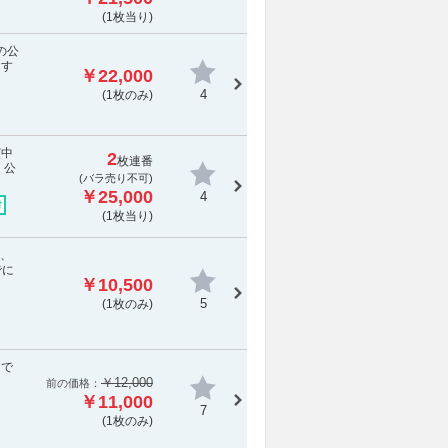
(1枚当り)
の公
ます
￥22,000
4
(1枚のみ)
演中
2
枚連番
 公
(
バラ売り不可
)
￥25,000
4
付
(1枚当り)
は、
でに
￥10,500
5
(1枚のみ)
まで
￥12,000
前の価格：
￥11,000
7
(1枚のみ)