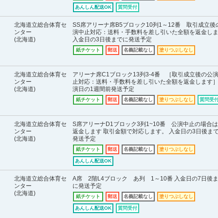
あんしん配送OK
質問受付
北海道立総合体育セ
SS席アリーナ席B5ブロック10列1～12番 取引成立後
ンター
演中止対応：送料・手数料を差し引いた全額を返金し
(北海道)
入金日の3日後までに発送予定
紙チケット
郵送
名義記載なし
塗りつぶしなし
北海道立総合体育セ
アリーナ席C1ブロック13列3-4番 ［取引成立後の公
ンター
止対応：送料・手数料を差し引いた全額を返金します］
(北海道)
演日の1週間前発送予定
紙チケット
郵送
名義記載なし
塗りつぶしなし
質問受
北海道立総合体育セ
S席アリーナD1ブロック3列1~10番 公演中止の場合
ンター
返金します 取引金額で対応します。 入金日の3日後ま
(北海道)
発送予定
紙チケット
郵送
名義記載なし
塗りつぶしなし
あんしん配送OK
北海道立総合体育セ
A席 2階L4ブロック あ列 1～10番 入金日の7日後
ンター
に発送予定
(北海道)
紙チケット
郵送
名義記載なし
塗りつぶしなし
あんしん配送OK
質問受付