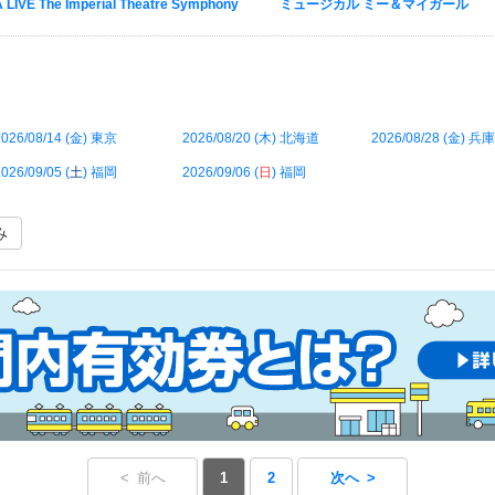
IVE The Imperial Theatre Symphony
ミュージカル ミー＆マイガール
026/08/14 (
金
) 東京
2026/08/20 (
木
) 北海道
2026/08/28 (
金
) 兵庫
026/09/05 (
土
) 福岡
2026/09/06 (
日
) 福岡
み
< 前へ
1
2
次へ >