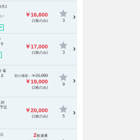
8月2
￥16,600
てい
3
(1枚のみ)
付
の
額を
￥17,000
3
(1枚のみ)
付
ト返
しま
￥21,000
前の価格：
￥19,000
9
(1枚のみ)
止対
予定
￥20,000
5
(1枚のみ)
2
の公
枚連番
ま