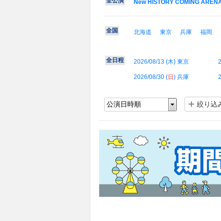
全公演
New HISTORY COMING ARENA L
全国
北海道
東京
兵庫
福岡
全日程
2026/08/13 (
木
) 東京
2
2026/08/30 (
日
) 兵庫
2
絞り込