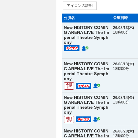
アイコンの説明
公演名
公演日時
New HISTORY COMIN
26/08/13(
木
)
G ARENA LIVE The Im
18時00分
perial Theatre Symph
ony
New HISTORY COMIN
26/08/13(
木
)
G ARENA LIVE The Im
18時00分
perial Theatre Symph
ony
今日
まで
New HISTORY COMIN
26/08/14(
金
)
G ARENA LIVE The Im
13時00分
perial Theatre Symph
ony
明日
まで
New HISTORY COMIN
26/08/20(
木
)
G ARENA LIVE The Im
13時00分