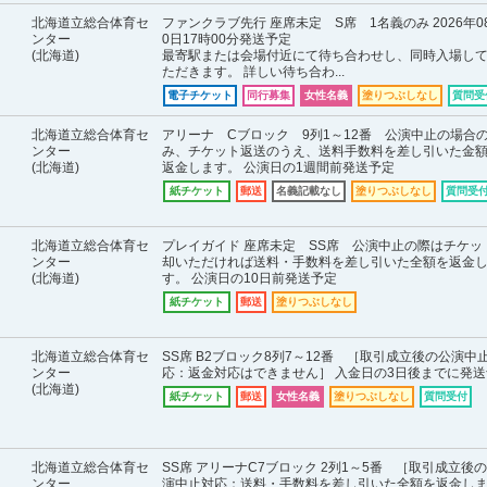
北海道立総合体育セ
ファンクラブ先行 座席未定 S席 1名義のみ 2026年0
ンター
0日17時00分発送予定
(北海道)
最寄駅または会場付近にて待ち合わせし、同時入場し
ただきます。 詳しい待ち合わ...
電子チケット
同行募集
女性名義
塗りつぶしなし
質問受
北海道立総合体育セ
アリーナ Cブロック 9列1～12番 公演中止の場合
ンター
み、チケット返送のうえ、送料手数料を差し引いた金
(北海道)
返金します。 公演日の1週間前発送予定
紙チケット
郵送
名義記載なし
塗りつぶしなし
質問受
北海道立総合体育セ
プレイガイド 座席未定 SS席 公演中止の際はチケッ
ンター
却いただければ送料・手数料を差し引いた全額を返金
(北海道)
す。 公演日の10日前発送予定
紙チケット
郵送
塗りつぶしなし
北海道立総合体育セ
SS席 B2ブロック8列7～12番 ［取引成立後の公演中
ンター
応：返金対応はできません］ 入金日の3日後までに発送
(北海道)
紙チケット
郵送
女性名義
塗りつぶしなし
質問受付
北海道立総合体育セ
SS席 アリーナC7ブロック 2列1～5番 ［取引成立後
ンター
演中止対応：送料・手数料を差し引いた全額を返金し