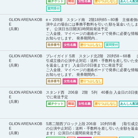
紙チケット
郵送
女性名義
塗りつぶしなし
あんしん配送
質問受付
GLION ARENA KOB
e＋ 209扉 スタンド南 2階18列65～80番 主催者
E
演中止の場合には事務手数料を引いた額を返金いたし
(兵庫)
す。 公演日当日開演1時間前発送予定
ご入金後、マイページの連絡ボードで発券に必要な情
お知らせします。 発券期間内...
発券番号
女性名義
塗りつぶしなし
質問受付
GLION ARENA KOB
プレイガイド S席 スタンド北2階 20列58～68番 
E
引成立後の公演中止対応：送料・手数料を差し引いた
(兵庫)
を返金します］ 入金日の3日後までに発送予定
ご入金後、マイページの連絡ボードで発券に必要な情
お知らせします。 発券期間内...
発券番号
女性名義
塗りつぶしなし
GLION ARENA KOB
スタンド西 206扉 2階 5列 40番台 入金日の3日
E
でに発送予定
(兵庫)
紙チケット
郵送
女性名義
塗りつぶしなし
あんしん配送
GLION ARENA KOB
S席二階西ブロック上段 206扉 10列55番 ［取引成
E
の公演中止対応：送料・手数料を差し引いた全額を返
(兵庫)
ます］ 公演日の1週間前発送予定