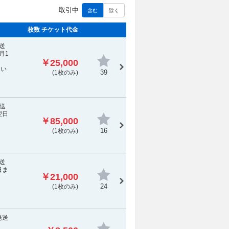
取引中
含む
除く
枚数 チケット代金
送
月1
￥25,000
てい
39
(1枚のみ)
：送
翌日
￥85,000
16
(1枚のみ)
送
日ま
￥21,000
24
(1枚のみ)
発送