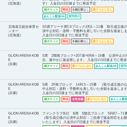
(北海道)
す］ 入金日の3日後までに発送予定
紙チケット
郵送
名義記載なし
塗りつぶしなし
あんしん配送OK
質問受付
北海道立総合体育セ
SS席アリーナ席C4ブロック2列1～11番 取引成立後
ンター
演中止対応：送料・手数料を差し引いた全額を返金し
(北海道)
入金日の3日後までに発送予定
紙チケット
郵送
名義記載なし
塗りつぶしなし
GLION ARENA KOB
S席 2階南ブロック<207扉>6列6～16番 公演中止の
E
合、速やかに返金致します。 入金日の3日後までに発送
(兵庫)
紙チケット
郵送
塗りつぶしなし
あんしん配送OK
質問
GLION ARENA KOB
S席 2F南ブロック 14列 5～15番 ［取引成立後の
E
中止対応：送料・手数料を差し引いた全額を返金しま
(兵庫)
入金日の3日後までに発送予定
紙チケット
郵送
女性名義
塗りつぶしなし
あんしん配送
GLION ARENA KOB
ファンクラブ先行 B席 5階北ブロック 5列67～7
E
［取引成立後の公演中止対応：ご自身で返金対応をお
(兵庫)
いたします］ 入金日の7日後までに発送予定