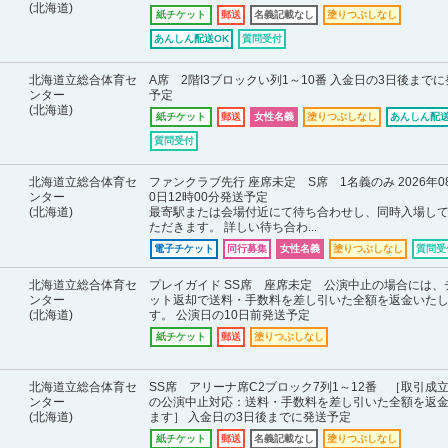
(北海道)
紙チケット
郵送
名義記載なし
塗りつぶしなし
あんしん配送OK
質問受付
北海道立総合体育セ
A席 2階I3ブロックい列1～10番 入金日の3日後まで
ンター
予定
(北海道)
紙チケット
郵送
女性名義
塗りつぶしなし
あんしん配送
質問受付
北海道立総合体育セ
ファンクラブ先行 座席未定 S席 1名義のみ 2026年0
ンター
0日12時00分発送予定
(北海道)
最寄駅または会場付近にて待ち合わせし、同時入場し
ただきます。 詳しい待ち合わ...
電子チケット
同行募集
女性名義
塗りつぶしなし
質問受
北海道立総合体育セ
プレイガイド SS席 座席未定 公演中止の場合には、
ンター
ット返却で送料・手数料を差し引いた全額を返金いた
(北海道)
す。 公演日の10日前発送予定
紙チケット
郵送
塗りつぶしなし
北海道立総合体育セ
SS席 アリーナ席C2ブロック7列1～12番 ［取引成
ンター
の公演中止対応：送料・手数料を差し引いた全額を返
(北海道)
ます］ 入金日の3日後までに発送予定
紙チケット
郵送
名義記載なし
塗りつぶしなし