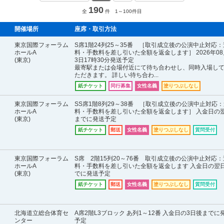
190
全
件 1～100件目
開催場所
座席・取引方法
東京国際フォーラム
S席1階24列25～35番 ［取引成立後の公演中止対応：
ホールA
料・手数料を差し引いた全額を返金します］ 2026年08
(東京)
3日17時30分発送予定
最寄駅または会場付近にて待ち合わせし、同時入場し
ただきます。 詳しい待ち合わ...
紙チケット
同行募集
女性名義
塗りつぶしなし
東京国際フォーラム
SS席1階8列29～38番 ［取引成立後の公演中止対応
ホールA
料・手数料を差し引いた全額を返金します］ 入金日の
(東京)
までに発送予定
紙チケット
郵送
女性名義
塗りつぶしなし
質問受付
東京国際フォーラム
S席 2階15列20～76番 取引成立後の公演中止対応：
ホールA
料・手数料を差し引いた全額を返金します 入金日の翌
(東京)
でに発送予定
紙チケット
郵送
女性名義
塗りつぶしなし
質問受付
北海道立総合体育セ
A席2階L3ブロック あ列1～12番 入金日の3日後までに
ンター
予定