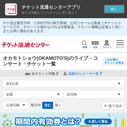
チケット流通センターアプリ
開く
値下げ情報をリアルタイムに受け取ろう
チケ流は運営25年・1,000万件の取引実績、公式リセールも取扱うチケットリ
セールです。チケットが届かなければ全額返金。チケット価格は定価より安い
または高い場合があります。
検索
出品
ログイン
メニュー
オカモトショウ(OKAMOTO'S)のライブ・コ
この公演の
ンサート・チケット一覧
チケットを売る
2
7
全チケット件数
掲載待ちユーザー数
取引中
含む
除く
絞り込み