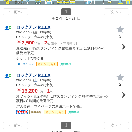
1
< 前へ
次へ >
全 2 件 1～2件目
ロックアンセムEX
2026/11/27 (
金
) 19時00分
3
EX シアター六本木 (東京)
￥7,500
2
/ 枚
枚 連番 【バラ売り可】
最速先行 1階スタンディング整理番号未定 公演日の2～3日
前発送予定
チケットぴあ分配
電子チケット
塗りつぶしなし
質問受付
ロックアンセムEX
2026/11/28 (
土
) 17時00分
2
EX シアター六本木 (東京)
￥13,200
1
/ 枚
枚
オフィシャル2次先行 1階スタンディング 整理番号未定 公
演日の1週間前発送予定
ご入金後、マイページの連絡ボードで発...
発券番号
塗りつぶしなし
質問受付
1
< 前へ
次へ >