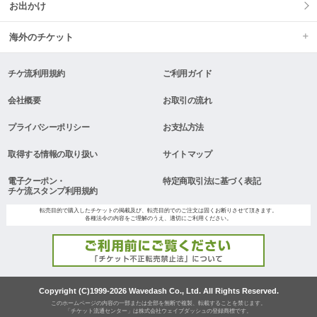
お出かけ
海外のチケット
チケ流利用規約
ご利用ガイド
会社概要
お取引の流れ
プライバシーポリシー
お支払方法
取得する情報の取り扱い
サイトマップ
電子クーポン・
特定商取引法に基づく表記
チケ流スタンプ利用規約
転売目的で購入したチケットの掲載及び、転売目的でのご注文は固くお断りさせて頂きます。
各種法令の内容をご理解のうえ、適切にご利用ください。
Copyright (C)1999-2026 Wavedash Co., Ltd. All Rights Reserved.
このホームページの内容の一部または全部を無断で複製、転載することを禁じます。
「チケット流通センター」は株式会社ウェイブダッシュの登録商標です。