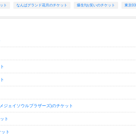
ケット
なんばグランド花月のチケット
爆生!!お笑いのチケット
東京0
ト
ット
ット
(サンダイメジェイソウルブラザーズ)のチケット
ケット
ケット