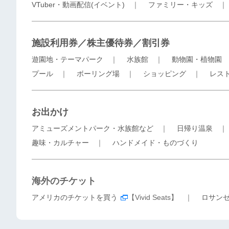
VTuber・動画配信(イベント)
｜
ファミリー・キッズ
施設利用券／株主優待券／割引券
遊園地・テーマパーク
｜
水族館
｜
動物園・植物園
プール
｜
ボーリング場
｜
ショッピング
｜
レス
お出かけ
アミューズメントパーク・水族館など
｜
日帰り温泉
趣味・カルチャー
｜
ハンドメイド・ものづくり
海外のチケット
アメリカのチケットを買う
【Vivid Seats】 ｜
ロサン