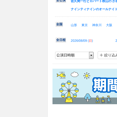
全公演
佐久間一行とロバート秋山の か
ナインティナインのオールナイ
全国
山形
東京
神奈川
大阪
全日程
2026/08/09 (
日
)
2
絞り込