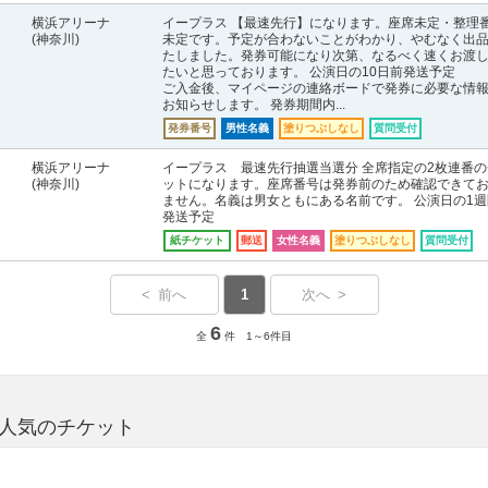
横浜アリーナ
イープラス 【最速先行】になります。座席未定・整理
(神奈川)
未定です。予定が合わないことがわかり、やむなく出
たしました。発券可能になり次第、なるべく速くお渡
たいと思っております。 公演日の10日前発送予定
ご入金後、マイページの連絡ボードで発券に必要な情
お知らせします。 発券期間内...
発券番号
男性名義
塗りつぶしなし
質問受付
横浜アリーナ
イープラス 最速先行抽選当選分 全席指定の2枚連番の
(神奈川)
ットになります。座席番号は発券前のため確認できて
ません。名義は男女ともにある名前です。 公演日の1週
発送予定
紙チケット
郵送
女性名義
塗りつぶしなし
質問受付
< 前へ
1
次へ >
6
全
件 1～6件目
に人気のチケット