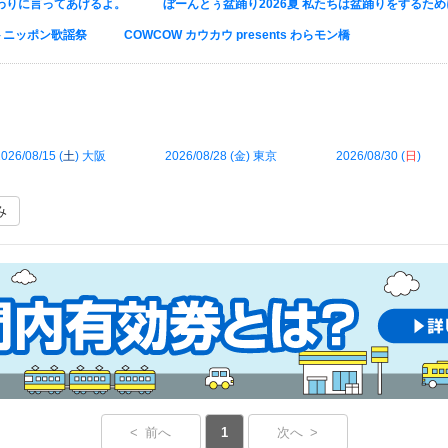
わりに言ってあげるよ。
ぼーんとぅ盆踊り2026夏 私たちは盆踊りをするた
トニッポン歌謡祭
COWCOW カウカウ presents わらモン橋
026/08/15 (
土
) 大阪
2026/08/28 (
金
) 東京
2026/08/30 (
日
)
み
< 前へ
1
次へ >