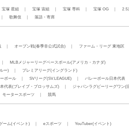
｜
宝塚 星組
｜
宝塚 宙組
｜
宝塚 専科
｜
宝塚 OG
｜
2.
｜
歌舞伎
｜
落語・寄席
戦
｜
オープン戦(春季非公式試合)
｜
ファーム・リーグ 東地区
｜
MLBメジャーリーグベースボール(アメリカ・カナダ)
ルー)
｜
プレミアリーグ(イングランド)
ーボール
｜
SVリーグ(SV.LEAGUE)
｜
バレーボール日本代表
本代表(ブレイブ・ブロッサムズ)
｜
ジャパンラグビーリーグワン(
｜
モータースポーツ
｜
競馬
ゲーム(イベント)
｜
eスポーツ
｜
YouTuber(イベント)