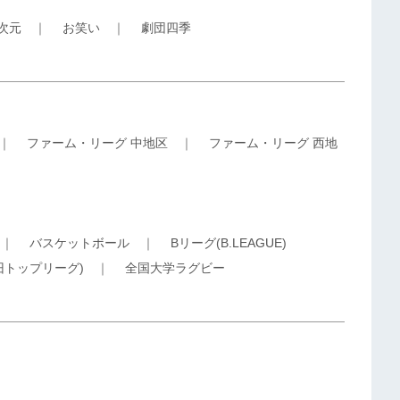
5次元
｜
お笑い
｜
劇団四季
｜
ファーム・リーグ 中地区
｜
ファーム・リーグ 西地
｜
バスケットボール
｜
Bリーグ(B.LEAGUE)
旧トップリーグ)
｜
全国大学ラグビー