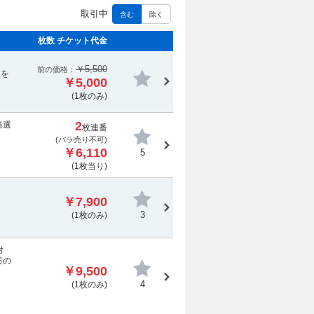
取引中
含む
除く
枚数 チケット代金
￥5,500
前の価格：
報を
￥5,000
(1枚のみ)
2
当選
枚連番
(
バラ売り不可
)
￥6,110
5
(1枚当り)
￥7,900
3
(1枚のみ)
対
日の
￥9,500
4
(1枚のみ)