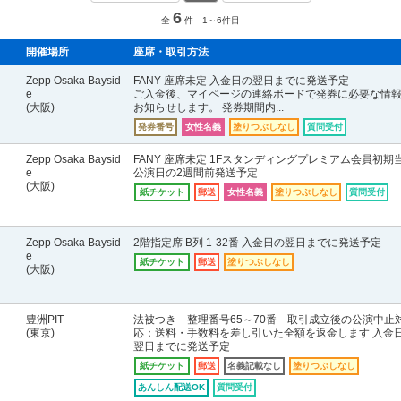
6
全
件 1～6件目
開催場所
座席・取引方法
Zepp Osaka Baysid
FANY 座席未定 入金日の翌日までに発送予定
e
ご入金後、マイページの連絡ボードで発券に必要な情
(大阪)
お知らせします。 発券期間内...
発券番号
女性名義
塗りつぶしなし
質問受付
Zepp Osaka Baysid
FANY 座席未定 1Fスタンディングプレミアム会員初期
e
公演日の2週間前発送予定
(大阪)
紙チケット
郵送
女性名義
塗りつぶしなし
質問受付
Zepp Osaka Baysid
2階指定席 B列 1-32番 入金日の翌日までに発送予定
e
紙チケット
郵送
塗りつぶしなし
(大阪)
豊洲PIT
法被つき 整理番号65～70番 取引成立後の公演中止
(東京)
応：送料・手数料を差し引いた全額を返金します 入金
翌日までに発送予定
紙チケット
郵送
名義記載なし
塗りつぶしなし
あんしん配送OK
質問受付