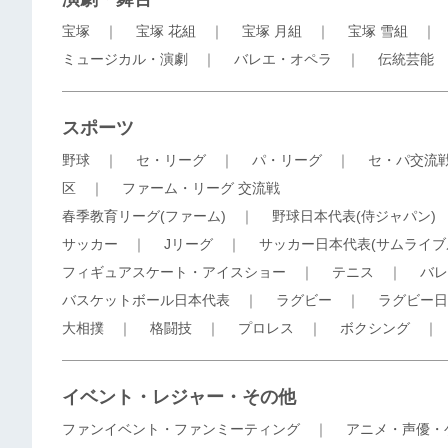
宝塚
｜
宝塚 花組
｜
宝塚 月組
｜
宝塚 雪組
ミュージカル・演劇
｜
バレエ・オペラ
｜
伝統芸能
スポーツ
野球
｜
セ・リーグ
｜
パ・リーグ
｜
セ・パ交流
区
｜
ファーム・リーグ 交流戦
春季教育リーグ(ファーム)
｜
野球日本代表(侍ジャパン)
サッカー
｜
Jリーグ
｜
サッカー日本代表(サムライブ
フィギュアスケート・アイスショー
｜
テニス
｜
バレ
バスケットボール日本代表
｜
ラグビー
｜
ラグビー日
大相撲
｜
格闘技
｜
プロレス
｜
ボクシング
イベント・レジャー・その他
ファンイベント・ファンミーティング
｜
アニメ・声優・