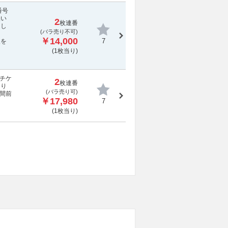
番号
品い
2
枚連番
しし
(
バラ売り不可
)
￥14,000
7
報を
(1枚当り)
チケ
2
枚連番
おり
(バラ売り可)
間前
￥17,980
7
(1枚当り)