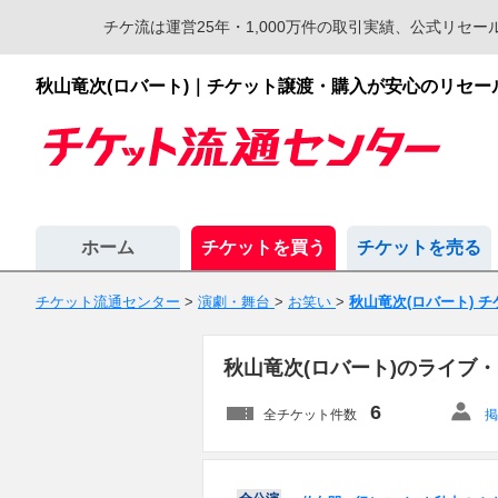
チケ流は運営25年・1,000万件の取引実績、公式リ
秋山竜次(ロバート)｜チケット譲渡・購入が安心のリセ
ホーム
チケットを買う
チケットを売る
チケット流通センター
>
演劇・舞台
>
お笑い
>
秋山竜次(ロバート) 
秋山竜次(ロバート)のライブ
6
全チケット件数
掲