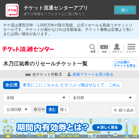
チケット流通センターアプリ
開く
値下げ情報をリアルタイムに受け取ろう
チケ流は運営25年・1,000万件の取引実績、公式リセールも取扱うチケットリ
セールです。チケットが届かなければ全額返金。チケット価格は定価より安い
または高い場合があります。
検索
出品
ログイン
メニュー
この公演の
木乃江祐希のリセールチケット一覧
チケットを売る
2
全チケット件数
新着アラートを受け取る
全公演
東京にこにこちゃん ピカソぶっ飛ばせなくて、ごめん
取引中
含む
除く
絞り込み