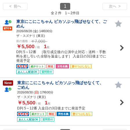
1
< 前へ
次へ >
全 2 件 1～2件目
東京にこにこちゃん ピカソぶっ飛ばせなくて、ご
めん
2026/08/28 (
金
) 14時00分
ザ・スズナリ (東京)
￥7,000
前の価格：
￥5,500
1
/ 枚
枚
D列 5～12番 ［取引成立後の公演中止対応：送料・手数
料を差し引いた全額を返金します］ 入金日の3日後までに
発送予定
紙チケット
郵送
女性名義
塗りつぶしなし
あんしん配送OK
質問受付
東京にこにこちゃん ピカソぶっ飛ばせなくて、
New
ごめん
2026/08/30 (
日
) 17時00分
ザ・スズナリ (東京)
￥5,500
1
/ 枚
枚
D列 5～12番 入金日の3日後までに発送予定
紙チケット
郵送
男性名義
塗りつぶしなし
あんしん配送OK
質問受付