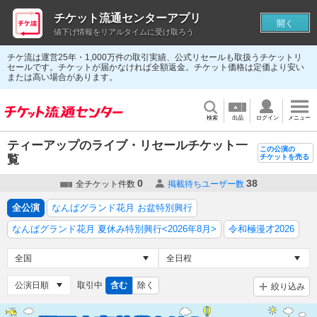
チケット流通センターアプリ
開く
値下げ情報をリアルタイムに受け取ろう
チケ流は運営25年・1,000万件の取引実績、公式リセールも取扱うチケットリ
セールです。チケットが届かなければ全額返金。チケット価格は定価より安い
または高い場合があります。
検索
出品
ログイン
メニュー
ティーアップのライブ・リセールチケット一
この公演の
覧
チケットを売る
0
38
全チケット件数
掲載待ちユーザー数
全公演
なんばグランド花月 お盆特別興行
なんばグランド花月 夏休み特別興行<2026年8月>
令和極漫才2026
取引中
含む
除く
絞り込み