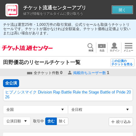
チケット流通センターアプリ
開く
値下げ情報をリアルタイムに受け取ろう
チケ流は運営25年・1,000万件の取引実績、公式リセールも取扱うチケットリ
セールです。チケットが届かなければ全額返金。チケット価格は定価より安い
または高い場合があります。
検索
出品
ログイン
メニュー
この公演の
田野優花のリセールチケット一覧
チケットを売る
0
1
全チケット件数
掲載待ちユーザー数
全公演
ヒプノシスマイク Division Rap Battle Rule the Stage Battle of Pride 20
26
取引中
含む
除く
絞り込み