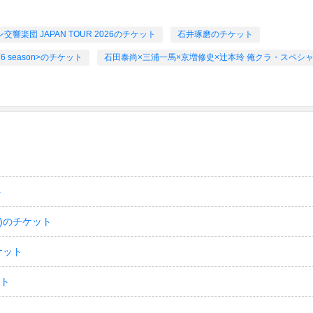
楽団 JAPAN TOUR 2026のチケット
石井琢磨のチケット
 season>のチケット
石田泰尚×三浦一馬×京増修史×辻本玲 俺クラ・スペシ
ト
)のチケット
ケット
ット