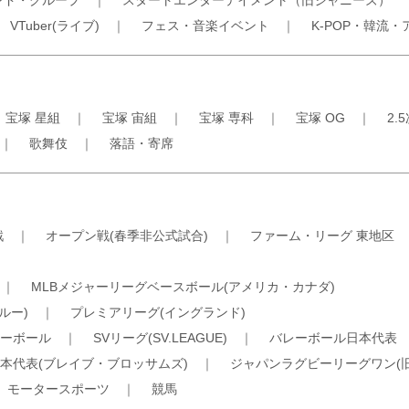
ンド・グループ
｜
スタートエンターテイメント（旧ジャニーズ）
｜
VTuber(ライブ)
｜
フェス・音楽イベント
｜
K-POP・韓流・
｜
宝塚 星組
｜
宝塚 宙組
｜
宝塚 専科
｜
宝塚 OG
｜
2.
｜
歌舞伎
｜
落語・寄席
戦
｜
オープン戦(春季非公式試合)
｜
ファーム・リーグ 東地区
｜
MLBメジャーリーグベースボール(アメリカ・カナダ)
ルー)
｜
プレミアリーグ(イングランド)
ーボール
｜
SVリーグ(SV.LEAGUE)
｜
バレーボール日本代表
本代表(ブレイブ・ブロッサムズ)
｜
ジャパンラグビーリーグワン(
｜
モータースポーツ
｜
競馬