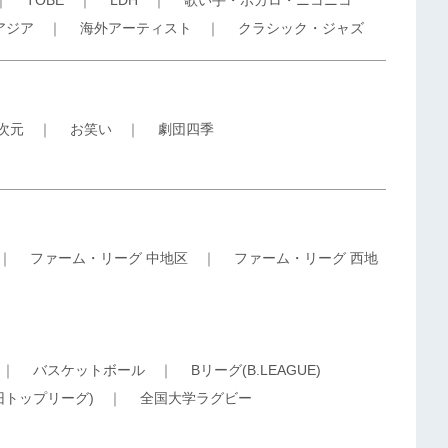
｜
TOBE
｜
LDH
｜
歌い手・ボカロ・ニコニコ
アジア
｜
海外アーティスト
｜
クラシック・ジャズ
5次元
｜
お笑い
｜
劇団四季
｜
ファーム・リーグ 中地区
｜
ファーム・リーグ 西地
｜
バスケットボール
｜
Bリーグ(B.LEAGUE)
旧トップリーグ)
｜
全国大学ラグビー