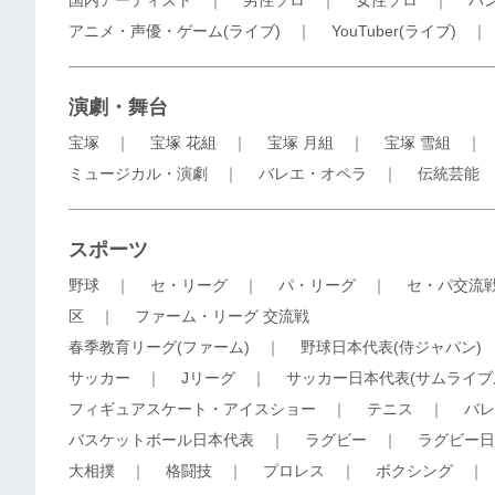
国内アーティスト
｜
男性ソロ
｜
女性ソロ
｜
バ
アニメ・声優・ゲーム(ライブ)
｜
YouTuber(ライブ)
演劇・舞台
宝塚
｜
宝塚 花組
｜
宝塚 月組
｜
宝塚 雪組
ミュージカル・演劇
｜
バレエ・オペラ
｜
伝統芸能
スポーツ
野球
｜
セ・リーグ
｜
パ・リーグ
｜
セ・パ交流
区
｜
ファーム・リーグ 交流戦
春季教育リーグ(ファーム)
｜
野球日本代表(侍ジャパン)
サッカー
｜
Jリーグ
｜
サッカー日本代表(サムライブ
フィギュアスケート・アイスショー
｜
テニス
｜
バレ
バスケットボール日本代表
｜
ラグビー
｜
ラグビー日
大相撲
｜
格闘技
｜
プロレス
｜
ボクシング