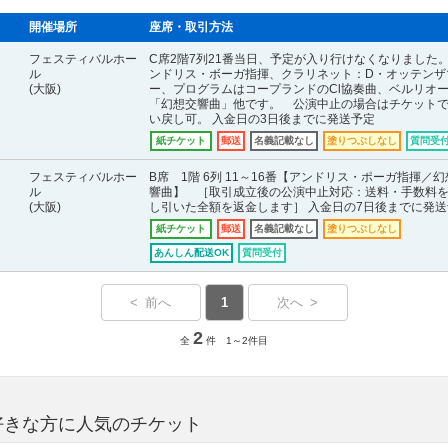
開催場所
座席・取引方法
フェスティバルホー
C席2階7列21番当日、予定が入り行けなくなりました
ル
ンドリス・ボーガ指揮、クラリネット：D・オッテンザ
(大阪)
ー、プログラムはコープランドのCl協奏曲、ベルリオ
「幻想交響曲」他です。 公演中止の場合はチケット
い戻し可。 入金日の3日後までに発送予定
紙チケット
郵送
名義記載なし
塗りつぶしなし
質問受
フェスティバルホー
B席 1階 6列 11～16番【アンドリス・ポーガ指揮／
ル
響曲】 ［取引成立後の公演中止対応：送料・手数料
(大阪)
し引いた全額を返金します］ 入金日の7日後までに発送
紙チケット
郵送
名義記載なし
塗りつぶしなし
あんしん配送OK
質問受付
< 前へ
1
次へ >
2
全
件 1～2件目
好きな方に人気のチケット