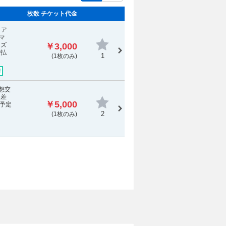
枚数 チケット代金
。ア
マ
ーズ
￥3,000
で払
1
(1枚のみ)
付
幻想交
を差
￥5,000
予定
2
(1枚のみ)