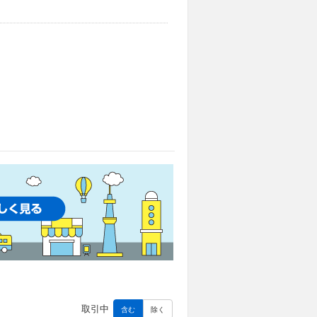
取引中
含む
除く