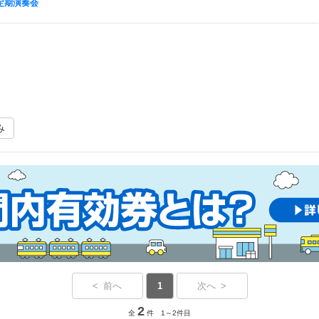
定期演奏会
み
< 前へ
1
次へ >
2
全
件 1～2件目