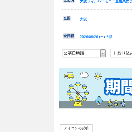
全公演
大阪フィルハーモニー交響楽団 
全国
大阪
全日程
2026/09/26 (
土
) 大阪
絞り込
アイコンの説明