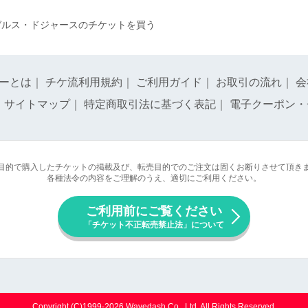
ゼルス・ドジャースのチケットを買う
ーとは
｜
チケ流利用規約
｜
ご利用ガイド
｜
お取引の流れ
｜
会
｜
サイトマップ
｜
特定商取引法に基づく表記
｜
電子クーポン・
目的で購入したチケットの掲載及び、転売目的でのご注文は固くお断りさせて頂き
各種法令の内容をご理解のうえ、適切にご利用ください。
ご利用前にご覧ください
「チケット不正転売禁止法」について
Copyright (C)1999-2026 Wavedash Co., Ltd. All Rights Reserved.