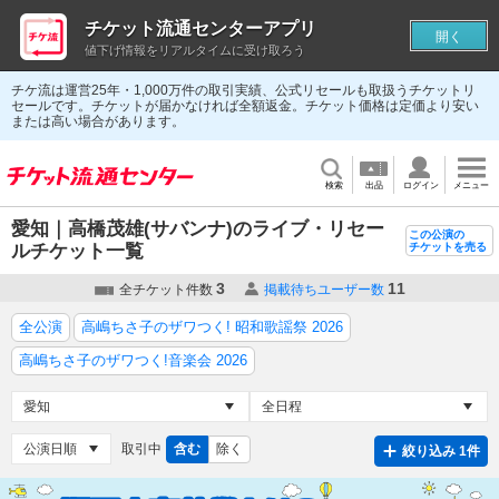
チケット流通センターアプリ
開く
値下げ情報をリアルタイムに受け取ろう
チケ流は運営25年・1,000万件の取引実績、公式リセールも取扱うチケットリ
セールです。チケットが届かなければ全額返金。チケット価格は定価より安い
または高い場合があります。
検索
出品
ログイン
メニュー
愛知｜高橋茂雄(サバンナ)のライブ・リセー
この公演の
ルチケット一覧
チケットを売る
3
11
全チケット件数
掲載待ちユーザー数
全公演
高嶋ちさ子のザワつく! 昭和歌謡祭 2026
高嶋ちさ子のザワつく!音楽会 2026
取引中
含む
除く
絞り込み 1件