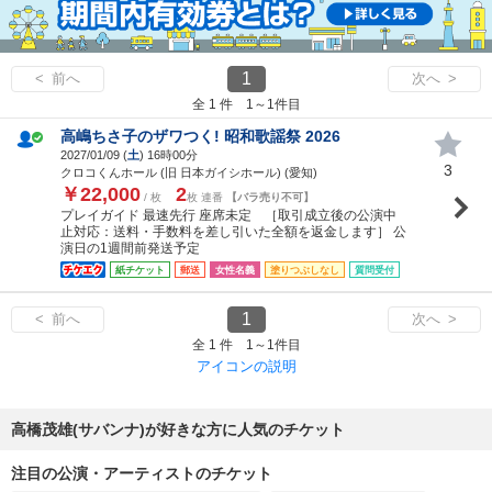
1
< 前へ
次へ >
全 1 件 1～1件目
高嶋ちさ子のザワつく! 昭和歌謡祭 2026
2027/01/09 (
土
) 16時00分
3
クロコくんホール (旧 日本ガイシホール) (愛知)
￥22,000
2
/ 枚
枚 連番
【バラ売り不可】
プレイガイド 最速先行 座席未定 ［取引成立後の公演中
止対応：送料・手数料を差し引いた全額を返金します］ 公
演日の1週間前発送予定
紙チケット
郵送
女性名義
塗りつぶしなし
質問受付
1
< 前へ
次へ >
全 1 件 1～1件目
アイコンの説明
高橋茂雄(サバンナ)が好きな方に人気のチケット
注目の公演・アーティストのチケット