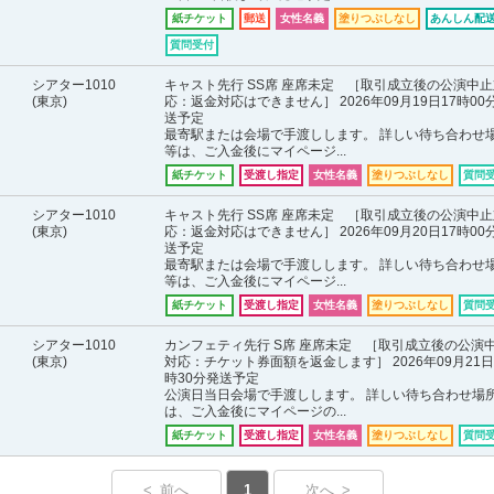
紙チケット
郵送
女性名義
塗りつぶしなし
あんしん配送
質問受付
シアター1010
キャスト先行 SS席 座席未定 ［取引成立後の公演中止
(東京)
応：返金対応はできません］ 2026年09月19日17時00
送予定
最寄駅または会場で手渡しします。 詳しい待ち合わせ
等は、ご入金後にマイページ...
紙チケット
受渡し指定
女性名義
塗りつぶしなし
質問
シアター1010
キャスト先行 SS席 座席未定 ［取引成立後の公演中止
(東京)
応：返金対応はできません］ 2026年09月20日17時00
送予定
最寄駅または会場で手渡しします。 詳しい待ち合わせ
等は、ご入金後にマイページ...
紙チケット
受渡し指定
女性名義
塗りつぶしなし
質問
シアター1010
カンフェティ先行 S席 座席未定 ［取引成立後の公演
(東京)
対応：チケット券面額を返金します］ 2026年09月21日
時30分発送予定
公演日当日会場で手渡しします。 詳しい待ち合わせ場
は、ご入金後にマイページの...
紙チケット
受渡し指定
女性名義
塗りつぶしなし
質問
< 前へ
1
次へ >