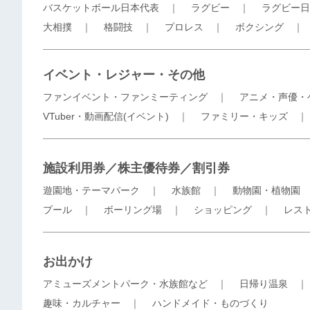
バスケットボール日本代表
｜
ラグビー
｜
ラグビー日
大相撲
｜
格闘技
｜
プロレス
｜
ボクシング
イベント・レジャー・その他
ファンイベント・ファンミーティング
｜
アニメ・声優・
VTuber・動画配信(イベント)
｜
ファミリー・キッズ
施設利用券／株主優待券／割引券
遊園地・テーマパーク
｜
水族館
｜
動物園・植物園
プール
｜
ボーリング場
｜
ショッピング
｜
レス
お出かけ
アミューズメントパーク・水族館など
｜
日帰り温泉
趣味・カルチャー
｜
ハンドメイド・ものづくり