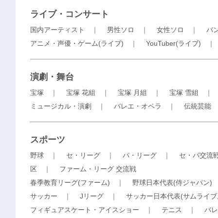
ライブ・コンサート
国内アーティスト
｜
男性ソロ
｜
女性ソロ
｜
バ
アニメ・声優・ゲーム(ライブ)
｜
YouTuber(ライブ)
演劇・舞台
宝塚
｜
宝塚 花組
｜
宝塚 月組
｜
宝塚 雪組
ミュージカル・演劇
｜
バレエ・オペラ
｜
伝統芸能
スポーツ
野球
｜
セ・リーグ
｜
パ・リーグ
｜
セ・パ交流
区
｜
ファーム・リーグ 交流戦
春季教育リーグ(ファーム)
｜
野球日本代表(侍ジャパン)
サッカー
｜
Jリーグ
｜
サッカー日本代表(サムライブ
フィギュアスケート・アイスショー
｜
テニス
｜
バレ