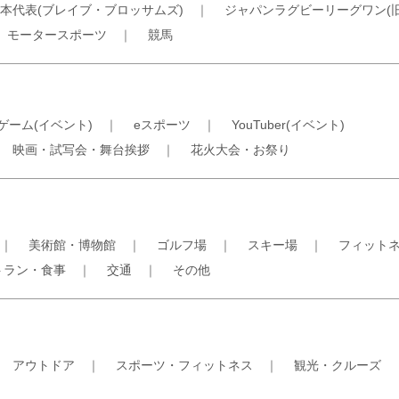
本代表(ブレイブ・ブロッサムズ)
｜
ジャパンラグビーリーグワン(
｜
モータースポーツ
｜
競馬
ゲーム(イベント)
｜
eスポーツ
｜
YouTuber(イベント)
｜
映画・試写会・舞台挨拶
｜
花火大会・お祭り
｜
美術館・博物館
｜
ゴルフ場
｜
スキー場
｜
フィット
トラン・食事
｜
交通
｜
その他
｜
アウトドア
｜
スポーツ・フィットネス
｜
観光・クルーズ