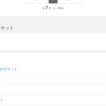
7
全
件 1～7件目
チケット
)のチケット
ト
ット