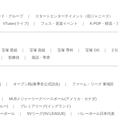
ンド・グループ
｜
スタートエンターテイメント（旧ジャニーズ）
｜
VTuber(ライブ)
｜
フェス・音楽イベント
｜
K-POP・韓流・
｜
宝塚 星組
｜
宝塚 宙組
｜
宝塚 専科
｜
宝塚 OG
｜
2.
｜
歌舞伎
｜
落語・寄席
戦
｜
オープン戦(春季非公式試合)
｜
ファーム・リーグ 東地区
｜
MLBメジャーリーグベースボール(アメリカ・カナダ)
ルー)
｜
プレミアリーグ(イングランド)
ーボール
｜
SVリーグ(SV.LEAGUE)
｜
バレーボール日本代表