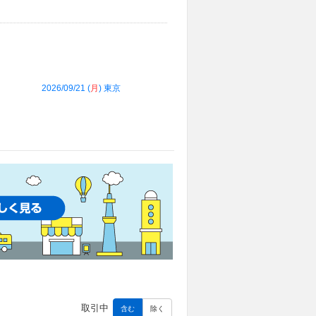
2026/09/21 (
月
) 東京
取引中
含む
除く