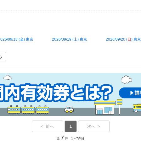
026/09/18 (
金
) 東京
2026/09/19 (
土
) 東京
2026/09/20 (
日
) 東京
み
< 前へ
1
次へ >
7
全
件 1～7件目