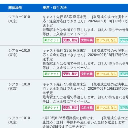
開催場所
座席・取引方法
シアター1010
キャスト先行 SS席 座席未定 ［取引成立後の公演中止
(東京)
応：返金対応はできません］ 2026年09月18日12時30
送予定
最寄駅または会場で手渡しします。 詳しい待ち合わせ
等は、ご入金後にマイページ...
紙チケット
受渡し指定
女性名義
塗りつぶしなし
質問
シアター1010
キャスト先行 SS席 座席未定 ［取引成立後の公演中止
(東京)
応：返金対応はできません］ 2026年09月18日17時30
送予定
最寄駅または会場で手渡しします。 詳しい待ち合わせ
等は、ご入金後にマイページ...
紙チケット
受渡し指定
女性名義
塗りつぶしなし
質問
シアター1010
キャスト先行 SS席 座席未定 ［取引成立後の公演中止
(東京)
応：返金対応はできません］ 2026年09月19日12時00
送予定
最寄駅または会場で手渡しします。 詳しい待ち合わせ
等は、ご入金後にマイページ...
紙チケット
受渡し指定
女性名義
塗りつぶしなし
質問
シアター1010
s席10列8-26番通路横のお席です。 ［取引成立後の
(東京)
止対応：送料・手数料を差し引いた全額を返金します］
金日の3日後までに発送予定