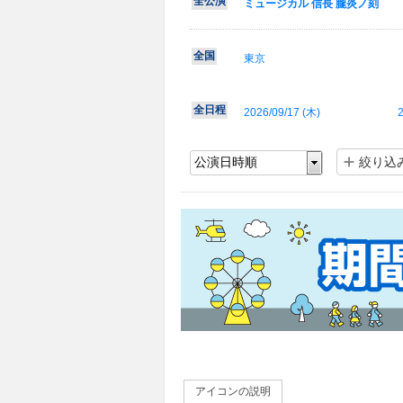
全公演
ミュージカル 信長 朧炎ノ刻
全国
東京
全日程
2026/09/17 (
木
)
2
絞り込
アイコンの説明