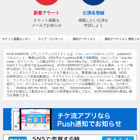
新着アラート
公演名登録
チケット掲載を
掲載したい公演を
メールでお知らせ
申請しよう
チケット流通センター
ライブ・コンサート
国内アーティスト
国内アーティスト 男性ソロ
ACID ANDROID（アシッドアンドロイド）とは、
L'Arc～en～Ciel
のメンバー、yukihiroの
ソロユニット。略称はACID。2001年からyukihiro名義で活動開始、1stシングル「ring the
noise」をリリース。この曲はPS2ソフト「Devil May Cry」で使用された。L'Arc～en～
Cielのドラム担当であるyukihiroは、ACID ANDROIDでは自らボーカルを務め、トラック制
作も担当している。2003年にはユニットと同名の1stアルバム「acid android」をリリー
ス。インダストリアルミュージックを下敷きにした、重厚感のある楽曲が特徴。ACID
ANDROIDとして本格始動後は、ライヴイベントへのセッションメンバーとして参加した
り、ワンマンライブを敢行するなど多方面にわたって活躍する。L'Arc～en～Cielの活動と
並行しつつ、デジタルシングルやアルバムのリリースを積極的に行っている。その中で
も、「dealing with the devil」「pale fire」「demonstration」「idea」の4曲は2023年に
それぞれ独立して配信された楽曲だが世界観を共有しており、ACID ANDROIDの奥深い魅
力を堪能できる。