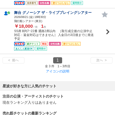
発券番号
女性名義
塗りつぶしなし
質問受付
舞台 グノーシア ザ・ライブプレイングシアター
2026/08/21 (
金
) 18時30分
飛行船シアター (東京)
￥18,000
1
/ 枚
枚
SS席 B列7~22番 通路2席以内 ［取引成立後の公演中止
対応：返金対応はできません］ 入金日の3日後までに発送
予定
紙チケット
郵送
女性名義
塗りつぶしなし
あんしん配送OK
質問受付
1
< 前へ
次へ >
全 3 件 1～3件目
アイコンの説明
星波が好きな方に人気のチケット
注目の公演・アーティストのチケット
現在ランキング入りはありません
売れ筋チケットの最新ランキング