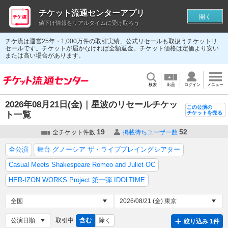
チケット流通センターアプリ
開く
値下げ情報をリアルタイムに受け取ろう
チケ流は運営25年・1,000万件の取引実績、公式リセールも取扱うチケットリ
セールです。チケットが届かなければ全額返金。チケット価格は定価より安い
または高い場合があります。
検索
出品
ログイン
メニュー
2026年08月21日(金)｜星波のリセールチケッ
この公演の
ト一覧
チケットを売る
19
52
全チケット件数
掲載待ちユーザー数
全公演
舞台 グノーシア ザ・ライブプレイングシアター
Casual Meets Shakespeare Romeo and Juliet OC
HER-IZON WORKS Project 第一弾 IDOLTIME
取引中
含む
除く
絞り込み 1件