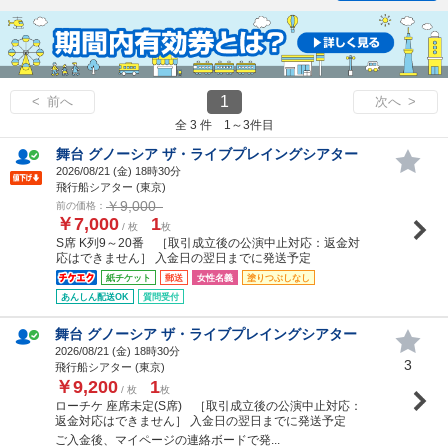
1
< 前へ
次へ >
全 3 件 1～3件目
舞台 グノーシア ザ・ライブプレイングシアター
2026/08/21 (
金
) 18時30分
飛行船シアター (東京)
￥9,000
前の価格：
￥7,000
1
/ 枚
枚
S席 K列9～20番 ［取引成立後の公演中止対応：返金対
応はできません］ 入金日の翌日までに発送予定
紙チケット
郵送
女性名義
塗りつぶしなし
あんしん配送OK
質問受付
舞台 グノーシア ザ・ライブプレイングシアター
2026/08/21 (
金
) 18時30分
3
飛行船シアター (東京)
￥9,200
1
/ 枚
枚
ローチケ 座席未定(S席) ［取引成立後の公演中止対応：
返金対応はできません］ 入金日の翌日までに発送予定
ご入金後、マイページの連絡ボードで発...