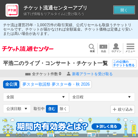
チケット流通センターアプリ
開く
値下げ情報をリアルタイムに受け取ろう
チケ流は運営25年・1,000万件の取引実績、公式リセールも取扱うチケットリ
セールです。チケットが届かなければ全額返金。チケット価格は定価より安い
または高い場合があります。
検索
出品
ログイン
メニュー
この公演の
平浩二のライブ・コンサート・チケット一覧
チケットを売る
0
全チケット件数
新着アラートを受け取る
全公演
夢スター歌謡祭 夢スター春・秋 2026
取引中
含む
除く
絞り込み