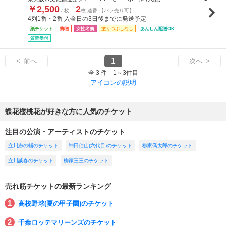
￥2,500
2
/ 枚
枚 連番 【バラ売り可】
4列1番・2番 入金日の3日後までに発送予定
紙チケット
郵送
女性名義
塗りつぶしなし
あんしん配送OK
質問受付
1
< 前へ
次へ >
全 3 件 1～3件目
アイコンの説明
蝶花楼桃花が好きな方に人気のチケット
注目の公演・アーティストのチケット
立川志の輔のチケット
神田伯山(六代目)のチケット
柳家喬太郎のチケット
立川談春のチケット
柳家三三のチケット
売れ筋チケットの最新ランキング
高校野球(夏の甲子園)のチケット
千葉ロッテマリーンズのチケット