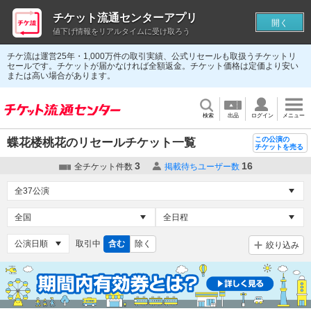
チケット流通センターアプリ
開く
値下げ情報をリアルタイムに受け取ろう
チケ流は運営25年・1,000万件の取引実績、公式リセールも取扱うチケットリ
セールです。チケットが届かなければ全額返金。チケット価格は定価より安い
または高い場合があります。
検索
出品
ログイン
メニュー
この公演の
蝶花楼桃花のリセールチケット一覧
チケットを売る
3
16
全チケット件数
掲載待ちユーザー数
取引中
含む
除く
絞り込み