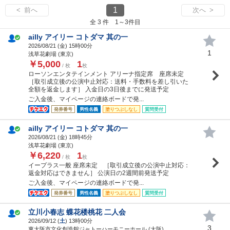
1
< 前へ
次へ >
全 3 件 1～3件目
ailly アイリー コトダマ 其の一
2026/08/21 (
金
) 15時00分
1
浅草花劇場 (東京)
￥5,000
1
/ 枚
枚
ローソンエンタテインメント アリーナ指定席 座席未定
［取引成立後の公演中止対応：送料・手数料を差し引いた
全額を返金します］ 入金日の3日後までに発送予定
ご入金後、マイページの連絡ボードで発...
発券番号
男性名義
塗りつぶしなし
質問受付
ailly アイリー コトダマ 其の一
2026/08/21 (
金
) 18時45分
浅草花劇場 (東京)
￥6,220
1
/ 枚
枚
イープラス一般 座席未定 ［取引成立後の公演中止対応：
返金対応はできません］ 公演日の2週間前発送予定
ご入金後、マイページの連絡ボードで発...
発券番号
男性名義
塗りつぶしなし
質問受付
立川小春志 蝶花楼桃花 二人会
2026/09/12 (
土
) 13時00分
3
東大阪市文化創造館ジャトーハーモニーホール (大阪)