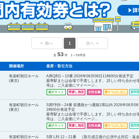
< 前へ
1
次へ >
53
全
件 1～53件目
開催場所
座席・取引方法
有楽町朝日ホール
A席Q列1～10番 2026年08月08日11時00分発送予定
(東京)
最寄駅または会場で手渡しします。 詳しい待ち合わせ
等は、ご入金後にマイページ...
紙チケット
受渡し指定
女性名義
塗りつぶしなし
質問
有楽町朝日ホール
S席F列9～24番 前通路かつ通路2席以内 2026年08月08
(東京)
1時00分発送予定
最寄駅または会場で手渡しします。 詳しい待ち合わせ
等は、ご入金後にマイページ...
紙チケット
受渡し指定
女性名義
塗りつぶしなし
質問
有楽町朝日ホール
S席 L列 12～21番 ［取引成立後の公演中止対応：返