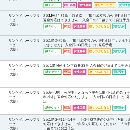
紙チケット
同行募集
女性名義
塗りつぶしなし
質問受
サンケイホールブリ
S席M列24-31番 前通路 ［取引成立後の公演中止対
ーゼ
返金対応はできません］ 入金日の3日後までに発送予定
(大阪)
紙チケット
郵送
女性名義
塗りつぶしなし
質問受付
サンケイホールブリ
S席1階D列5番 ［取引成立後の公演中止対応：返金対
ーゼ
できません］ 入金日の3日後までに発送予定
(大阪)
紙チケット
郵送
女性名義
塗りつぶしなし
質問受付
サンケイホールブリ
S席 1階 H列 センブロ 9-23番 入金日の翌日までに発送
ーゼ
紙チケット
郵送
女性名義
塗りつぶしなし
質問受付
(大阪)
サンケイホールブリ
S席G～J席 公演中止となった場合は取引代金のみ（
ーゼ
料以外）返金対応いたします。 入金日の3日後までに発
(大阪)
定
紙チケット
郵送
女性名義
塗りつぶしなし
質問受付
サンケイホールブリ
S席1階G列11～14番 ［取引成立後の公演中止対応：
ーゼ
対応はできません］ご自身で対応してください。 入金日
(大阪)
日後までに発送予定