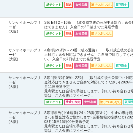
紙チケット
郵送
女性名義
塗りつぶしなし
質問受付
サンケイホールブリ
S席 E列 2～16番 ［取引成立後の公演中止対応：返金
ーゼ
はできません］ 入金日の3日後までに発送予定
(大阪)
紙チケット
郵送
女性名義
塗りつぶしなし
サンケイホールブリ
A席2階2G列9～23番（後ろ通路） ［取引成立後の公
ーゼ
止対応：返金対応はできません］ご自身で対応してく
(大阪)
い。 入金日の7日後までに発送予定
紙チケット
郵送
女性名義
塗りつぶしなし
質問受付
サンケイホールブリ
S席 1階 N列10列～22列 ［取引成立後の公演中止対
ーゼ
金対応はできませんご自身で対応してください] 2026年
(大阪)
月11日発送予定
最寄駅または会場で手渡しします。 詳しい待ち合わせ
等は、ご入金後にマイページ...
紙チケット
受渡し指定
女性名義
塗りつぶしなし
質問
サンケイホールブリ
S席1階L列(中通路前) 24～28番(扉近く) 中止の際は
ーゼ
合わせ返金対応ご協力します (必要情報の提供など) 202
(大阪)
08月15日16時00分発送予定
最寄駅または会場で手渡しします。 詳しい待ち合わせ
等は、ご入金後にマイページ...