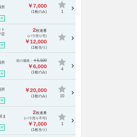
￥7,000
場所
1
(1枚のみ)
受付
2
ット
枚連番
予定
(バラ売り可)
￥12,000
受付
(1枚当り)
￥6,500
前の価格：
場所
￥6,000
4
(1枚のみ)
受付
場所
￥20,000
10
(1枚のみ)
受付
2
枚連番
前ま
(
バラ売り不可
)
￥7,000
1
受付
(1枚当り)