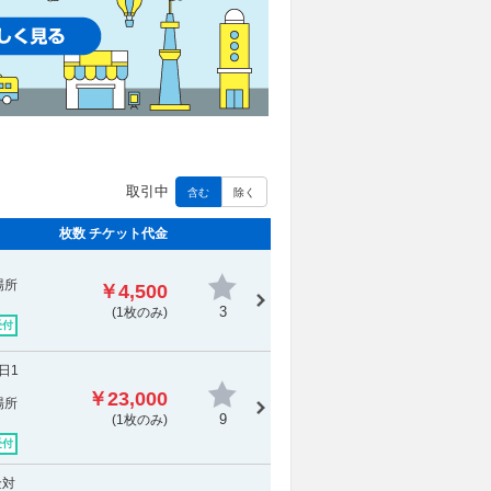
取引中
含む
除く
枚数 チケット代金
場所
￥4,500
3
(1枚のみ)
受付
日1
￥23,000
場所
9
(1枚のみ)
受付
金対