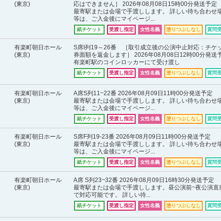
(東京)
応はできません］ 2026年08月08日15時00分発送予定
最寄駅または会場で手渡しします。 詳しい待ち合わせ
等は、ご入金後にマイページ...
紙チケット
受渡し指定
女性名義
塗りつぶしなし
質問
有楽町朝日ホール
S席I列19～26番 ［取引成立後の公演中止対応：チケ
(東京)
券面額を返金します］ 2026年08月08日12時00分発送
有楽町駅のコインロッカーにて受け渡し
紙チケット
受渡し指定
女性名義
塗りつぶしなし
質問
有楽町朝日ホール
A席S列11~22番 2026年08月09日11時00分発送予定
(東京)
最寄駅または会場で手渡しします。 詳しい待ち合わせ
等は、ご入金後にマイページ...
紙チケット
受渡し指定
女性名義
塗りつぶしなし
質問
有楽町朝日ホール
S席F列19-23番 2026年08月09日11時00分発送予定
(東京)
最寄駅または会場で手渡しします。 詳しい待ち合わせ
等は、ご入金後にマイページ...
紙チケット
受渡し指定
女性名義
塗りつぶしなし
質問
有楽町朝日ホール
A席 S列23~32番 2026年08月09日16時30分発送予定
(東京)
最寄駅または会場で手渡しします。昼公演前~夜公演直
で対応可能です。 詳しい待...
紙チケット
受渡し指定
女性名義
塗りつぶしなし
質問