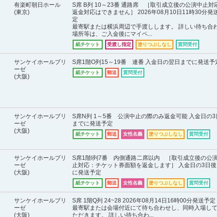
有楽町朝日ホール
S席 B列 10～23番 通路席 ［取引成立後の公演中止対
(東京)
返金対応はできません］ 2026年08月10日11時30分発
定
最寄駅または横浜周辺で手渡しします。 詳しい待ち合
場所等は、ご入金後にマイペ...
紙チケット
受渡し指定
塗りつぶしなし
質問受付
サンケイホールブリ
S席1階O列15～19番 連番 入金日の翌日までに発送予
ーゼ
紙チケット
郵送
質問受付
(大阪)
サンケイホールブリ
S席N列 1～5番 公演中止の際のみ返金可能 入金日の3
ーゼ
までに発送予定
(大阪)
紙チケット
郵送
女性名義
塗りつぶしなし
質問受付
サンケイホールブリ
S席1階I列7番 内側通路二席以内 ［取引成立後の公
ーゼ
止対応：チケット券面額を返金します］ 入金日の3日後
(大阪)
に発送予定
紙チケット
郵送
女性名義
塗りつぶしなし
質問受付
サンケイホールブリ
S席 1階Q列 24~28 2026年08月14日16時00分発送予定
ーゼ
最寄駅または会場付近にて待ち合わせし、同時入場し
(大阪)
ただきます。 詳しい待ち合わ...