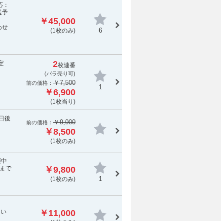
応：
送予
￥45,000
わせ
6
(1枚のみ)
2
定
枚連番
(バラ売り可)
￥7,500
前の価格：
1
￥6,900
(1枚当り)
日後
￥9,000
前の価格：
￥8,500
(1枚のみ)
演中
まで
￥9,800
1
(1枚のみ)
てい
￥11,000