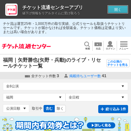
チケット流通センターアプリ
開く
値下げ情報をリアルタイムに受け取ろう
チケ流は運営25年・1,000万件の取引実績、公式リセールも取扱うチケットリ
セールです。チケットが届かなければ全額返金。チケット価格は定価より安い
または高い場合があります。
検索
出品
ログイン
メニュー
福岡｜矢野勝也(矢野・兵動)のライブ・リセ
この公演の
ールチケット一覧
チケットを売る
3
41
全チケット件数
掲載待ちユーザー数
取引中
含む
除く
絞り込み 1件