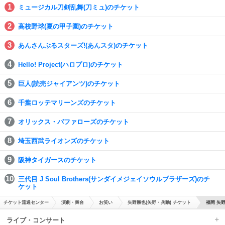
ミュージカル刀剣乱舞(刀ミュ)のチケット
高校野球(夏の甲子園)のチケット
あんさんぶるスターズ!(あんスタ)のチケット
Hello! Project(ハロプロ)のチケット
巨人(読売ジャイアンツ)のチケット
千葉ロッテマリーンズのチケット
オリックス・バファローズのチケット
埼玉西武ライオンズのチケット
阪神タイガースのチケット
三代目 J Soul Brothers(サンダイメジェイソウルブラザーズ)のチ
ケット
チケット流通センター
演劇・舞台
お笑い
矢野勝也(矢野・兵動) チケット
福岡 矢
ライブ・コンサート