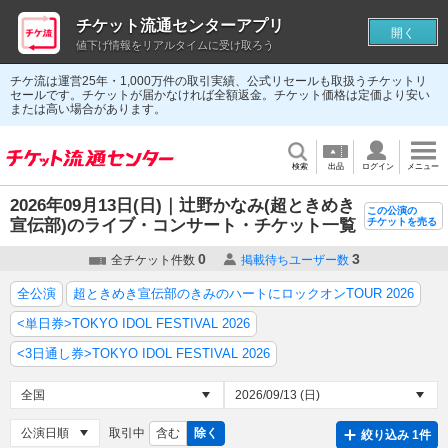
チケット流通センターアプリ
開く
値下げ情報をリアルタイムに受け取ろう
チケ流は運営25年・1,000万件の取引実績、公式リセールも取扱うチケットリ
セールです。チケットが届かなければ全額返金。チケット価格は定価より安い
または高い場合があります。
検索
出品
ログイン
メニュー
2026年09月13日(日)｜辻野かなみ(超ときめき
この公演の
宣伝部)のライブ・コンサート・チケット一覧
チケットを売る
0
3
全チケット件数
掲載待ちユーザー数
全公演
超ときめき宣伝部のきみのハートにロックオンTOUR 2026
<単日券>TOKYO IDOL FESTIVAL 2026
<3日通し券>TOKYO IDOL FESTIVAL 2026
取引中
含む
除く
絞り込み 1件