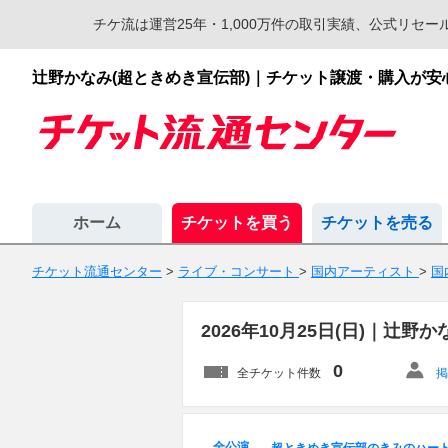
チケ流は運営25年・1,000万件の取引実績、公式リ
辻野かなみ(超ときめき宣伝部)｜チケット譲渡・購入が
ホーム
チケットを買う
チケットを売る
チケット流通センター
>
ライブ・コンサート
>
国内アーティスト
>
国
2026年10月25日(日)｜
0
全チケット件数
掲
全公演