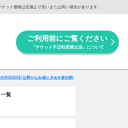
。チケット価格は定価より安いまたは高い場合があります。
ご利用前にご覧ください
「チケット不正転売禁止法」について
年10月25日(日) 辻野かなみ(超ときめき宣伝部)
ト一覧