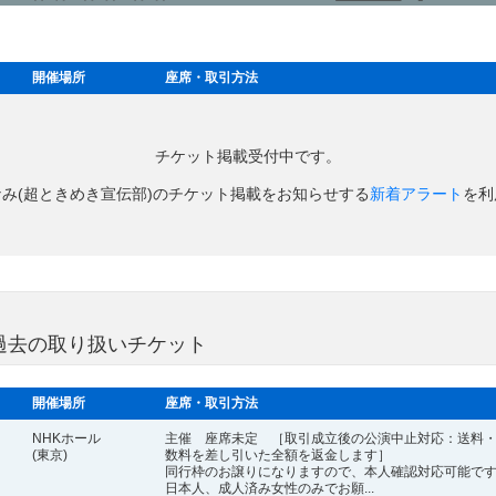
開催場所
座席・取引方法
チケット掲載受付中です。
み(超ときめき宣伝部)のチケット掲載をお知らせする
新着アラート
を利
 過去の取り扱いチケット
開催場所
座席・取引方法
NHKホール
主催 座席未定 ［取引成立後の公演中止対応：送料
(東京)
数料を差し引いた全額を返金します］
同行枠のお譲りになりますので、本人確認対応可能で
日本人、成人済み女性のみでお願...