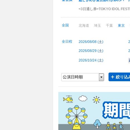
超ときめき宣伝部のきみのハートに
<3日通し券>TOKYO IDOL FESTI
全国
北海道
埼玉
千葉
東京
全日程
2026/08/08 (
土
)
2
2026/08/29 (
土
)
2
2026/10/24 (
土
)
絞り込み