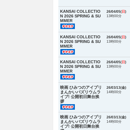
KANSAI COLLECTIO
26/04/05(
日
)
N 2026 SPRING & SU
13時00分
MMER
KANSAI COLLECTIO
26/04/05(
日
)
N 2026 SPRING & SU
13時00分
MMER
KANSAI COLLECTIO
26/04/05(
日
)
N 2026 SPRING & SU
13時00分
MMER
映画 ひみつのアイプリ
26/03/13(
金
)
まんかいバズリウムラ
14時00分
イブ! 公開初日舞台挨
拶
映画 ひみつのアイプリ
26/03/13(
金
)
まんかいバズリウムラ
14時00分
イブ! 公開初日舞台挨