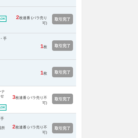
2
枚連番 (バラ売り
取引完了
OK
可)
・手
1
取引完了
枚
1
取引完了
枚
ーナ
ませ
3
枚連番 (
バラ売り不
取引完了
可
)
OK
・手
2
枚連番 (
バラ売り不
場所
取引完了
可
)