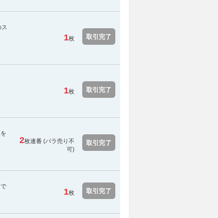
のス
1
取引完了
枚
1
取引完了
枚
報を
2
枚連番 (
バラ売り不
取引完了
可
)
スで
1
取引完了
枚