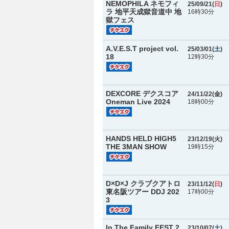
NEMOPHILA ネモフィ
25/09/21(
日
)
ラ 地平天成獄音道中 地
16時30分
獄フェス
A.V.E.S.T project vol.
25/03/01(
土
)
18
12時30分
DEXCORE デクスコア
24/11/22(
金
)
Oneman Live 2024
18時00分
HANDS HELD HIGH5
23/12/19(
火
)
THE 3MAN SHOW
19時15分
D×D×J クラブクアトロ
23/11/12(
日
)
東名阪ツアー DDJ 202
17時00分
3
In The Family FEST 2
23/10/07(
土
)