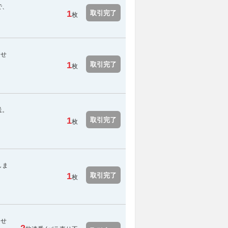
で、
1
取引完了
枚
らせ
1
取引完了
枚
送。
1
取引完了
枚
しま
1
取引完了
枚
らせ