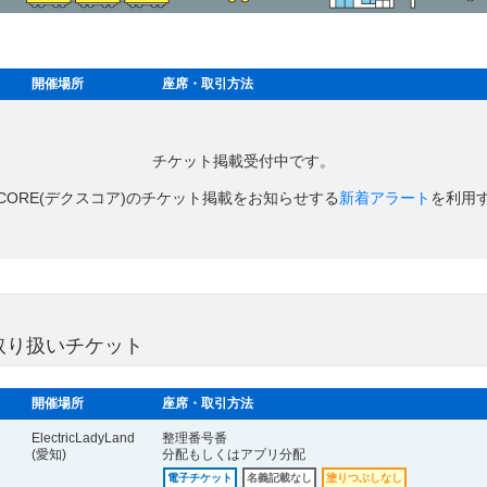
開催場所
座席・取引方法
チケット掲載受付中です。
XCORE(デクスコア)のチケット掲載をお知らせする
新着アラート
を利用
の取り扱いチケット
開催場所
座席・取引方法
ElectricLadyLand
整理番号番
(愛知)
分配もしくはアプリ分配
電子チケット
名義記載なし
塗りつぶしなし