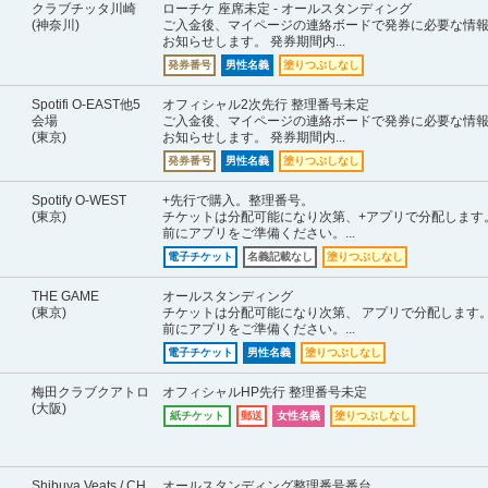
クラブチッタ川崎
ローチケ 座席未定 - オールスタンディング
(神奈川)
ご入金後、マイページの連絡ボードで発券に必要な情
お知らせします。 発券期間内...
発券番号
男性名義
塗りつぶしなし
Spotifi O-EAST他5
オフィシャル2次先行 整理番号未定
会場
ご入金後、マイページの連絡ボードで発券に必要な情
(東京)
お知らせします。 発券期間内...
発券番号
男性名義
塗りつぶしなし
Spotify O-WEST
+先行で購入。整理番号。
(東京)
チケットは分配可能になり次第、+アプリで分配します
前にアプリをご準備ください。...
電子チケット
名義記載なし
塗りつぶしなし
THE GAME
オールスタンディング
(東京)
チケットは分配可能になり次第、 アプリで分配します
前にアプリをご準備ください。...
電子チケット
男性名義
塗りつぶしなし
梅田クラブクアトロ
オフィシャルHP先行 整理番号未定
(大阪)
紙チケット
郵送
女性名義
塗りつぶしなし
Shibuya Veats / CH
オールスタンディング整理番号番台