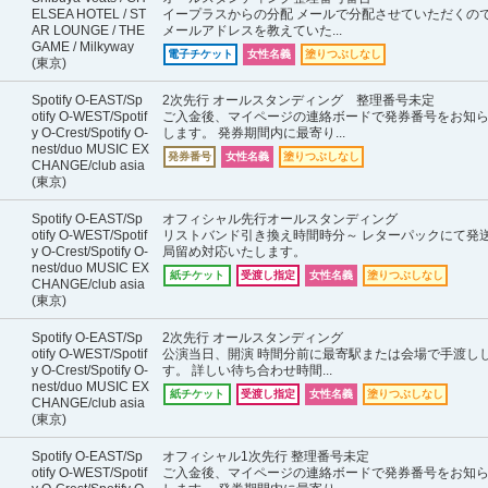
ELSEA HOTEL / ST
イープラスからの分配 メールで分配させていただくの
AR LOUNGE / THE
メールアドレスを教えていた...
GAME / Milkyway
電子チケット
女性名義
塗りつぶしなし
(東京)
Spotify O-EAST/Sp
2次先行 オールスタンディング 整理番号未定
otify O-WEST/Spotif
ご入金後、マイページの連絡ボードで発券番号をお知
y O-Crest/Spotify O-
します。 発券期間内に最寄り...
nest/duo MUSIC EX
発券番号
女性名義
塗りつぶしなし
CHANGE/club asia
(東京)
Spotify O-EAST/Sp
オフィシャル先行オールスタンディング
otify O-WEST/Spotif
リストバンド引き換え時間時分～ レターパックにて発
y O-Crest/Spotify O-
局留め対応いたします。
nest/duo MUSIC EX
紙チケット
受渡し指定
女性名義
塗りつぶしなし
CHANGE/club asia
(東京)
Spotify O-EAST/Sp
2次先行 オールスタンディング
otify O-WEST/Spotif
公演当日、開演 時間分前に最寄駅または会場で手渡し
y O-Crest/Spotify O-
す。 詳しい待ち合わせ時間...
nest/duo MUSIC EX
紙チケット
受渡し指定
女性名義
塗りつぶしなし
CHANGE/club asia
(東京)
Spotify O-EAST/Sp
オフィシャル1次先行 整理番号未定
otify O-WEST/Spotif
ご入金後、マイページの連絡ボードで発券番号をお知