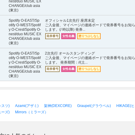
nest/duo MUSIC EX
CHANGE/club asia
(東京)
Spotify O-EAST/Sp
オフィシャル1次先行 座席未定
otify O-WEST/Spotif
ご入金後、マイページの連絡ボードで発券番号をお知
y O-Crest/Spotify O-
します。(/ 時以降) 発券...
nest/duo MUSIC EX
発券番号
女性名義
塗りつぶしなし
CHANGE/club asia
(東京)
Spotify O-EAST/Sp
2次先行 オールスタンディング
otify O-WEST/Spotif
ご入金後、マイページの連絡ボードで発券番号をお知
y O-Crest/Spotify O-
します。 発券期間：//(土...
nest/duo MUSIC EX
発券番号
女性名義
塗りつぶしなし
CHANGE/club asia
(東京)
ーシスツ)
Azami(アザミ)
架神(DEXCORE)
Graupel(グラウペル)
HIKAGE(
ユーズ)
Mirrors（ミラーズ）