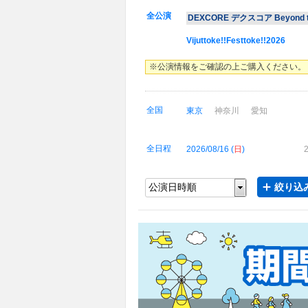
全公演
DEXCORE デクスコア Beyond th
Vijuttoke!!Festtoke!!2026
※公演情報をご確認の上ご購入ください。
全国
東京
神奈川
愛知
全日程
2026/08/16 (
日
)
2
絞り込み