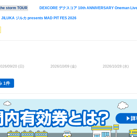
e storm TOUR
DEXCORE デクスコア 10th ANNIVERSARY Oneman Live Thi
JILUKA ジルカ presents MAD PIT FES 2026
026/09/20 (
日
)
2026/10/09 (
金
)
2026/10/28 (
水
)
 1件