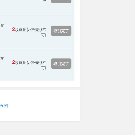
らせ
2
枚連番 (
バラ売り不
取引完了
可
)
らせ
2
枚連番 (
バラ売り不
取引完了
可
)
ヒカゲ)