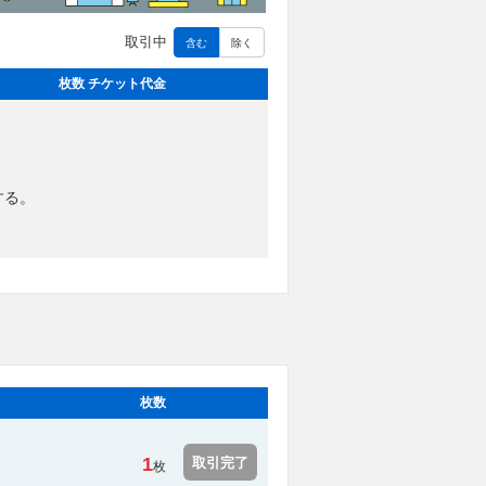
取引中
含む
除く
枚数 チケット代金
する。
枚数
1
取引完了
枚