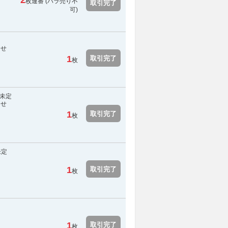
2
枚連番 (
バラ売り不
取引完了
可
)
らせ
1
取引完了
枚
未定
らせ
1
取引完了
枚
未定
1
取引完了
枚
1
取引完了
枚