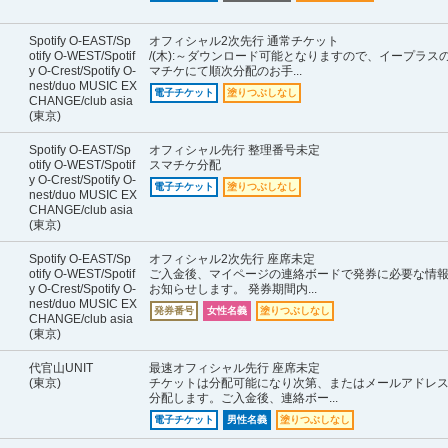
Spotify O-EAST/Sp
オフィシャル2次先行 通常チケット
otify O-WEST/Spotif
/(木):～ダウンロード可能となりますので、イープラス
y O-Crest/Spotify O-
マチケにて順次分配のお手...
nest/duo MUSIC EX
電子チケット
塗りつぶしなし
CHANGE/club asia
(東京)
Spotify O-EAST/Sp
オフィシャル先行 整理番号未定
otify O-WEST/Spotif
スマチケ分配
y O-Crest/Spotify O-
電子チケット
塗りつぶしなし
nest/duo MUSIC EX
CHANGE/club asia
(東京)
Spotify O-EAST/Sp
オフィシャル2次先行 座席未定
otify O-WEST/Spotif
ご入金後、マイページの連絡ボードで発券に必要な情
y O-Crest/Spotify O-
お知らせします。 発券期間内...
nest/duo MUSIC EX
発券番号
女性名義
塗りつぶしなし
CHANGE/club asia
(東京)
代官山UNIT
最速オフィシャル先行 座席未定
(東京)
チケットは分配可能になり次第、またはメールアドレ
分配します。ご入金後、連絡ボー...
電子チケット
男性名義
塗りつぶしなし