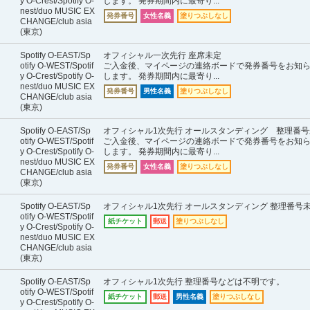
y O-Crest/Spotify O-
します。 発券期間内に最寄り...
nest/duo MUSIC EX
発券番号
女性名義
塗りつぶしなし
CHANGE/club asia
(東京)
Spotify O-EAST/Sp
オフィシャル一次先行 座席未定
otify O-WEST/Spotif
ご入金後、マイページの連絡ボードで発券番号をお知
y O-Crest/Spotify O-
します。 発券期間内に最寄り...
nest/duo MUSIC EX
発券番号
男性名義
塗りつぶしなし
CHANGE/club asia
(東京)
Spotify O-EAST/Sp
オフィシャル1次先行 オールスタンディング 整理番号
otify O-WEST/Spotif
ご入金後、マイページの連絡ボードで発券番号をお知
y O-Crest/Spotify O-
します。 発券期間内に最寄り...
nest/duo MUSIC EX
発券番号
女性名義
塗りつぶしなし
CHANGE/club asia
(東京)
Spotify O-EAST/Sp
オフィシャル1次先行 オールスタンディング 整理番号
otify O-WEST/Spotif
紙チケット
郵送
塗りつぶしなし
y O-Crest/Spotify O-
nest/duo MUSIC EX
CHANGE/club asia
(東京)
Spotify O-EAST/Sp
オフィシャル1次先行 整理番号などは不明です。
otify O-WEST/Spotif
紙チケット
郵送
男性名義
塗りつぶしなし
y O-Crest/Spotify O-