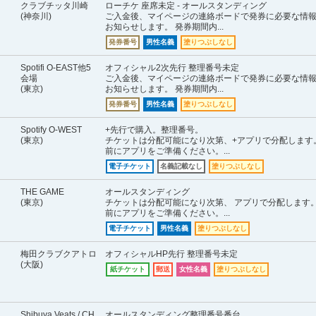
クラブチッタ川崎
ローチケ 座席未定 - オールスタンディング
(神奈川)
ご入金後、マイページの連絡ボードで発券に必要な情
お知らせします。 発券期間内...
発券番号
男性名義
塗りつぶしなし
Spotifi O-EAST他5
オフィシャル2次先行 整理番号未定
会場
ご入金後、マイページの連絡ボードで発券に必要な情
(東京)
お知らせします。 発券期間内...
発券番号
男性名義
塗りつぶしなし
Spotify O-WEST
+先行で購入。整理番号。
(東京)
チケットは分配可能になり次第、+アプリで分配します
前にアプリをご準備ください。...
電子チケット
名義記載なし
塗りつぶしなし
THE GAME
オールスタンディング
(東京)
チケットは分配可能になり次第、 アプリで分配します
前にアプリをご準備ください。...
電子チケット
男性名義
塗りつぶしなし
梅田クラブクアトロ
オフィシャルHP先行 整理番号未定
(大阪)
紙チケット
郵送
女性名義
塗りつぶしなし
Shibuya Veats / CH
オールスタンディング整理番号番台