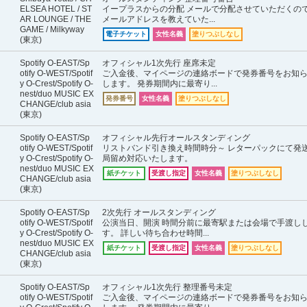
ELSEA HOTEL / ST
イープラスからの分配 メールで分配させていただくの
AR LOUNGE / THE
メールアドレスを教えていた...
GAME / Milkyway
電子チケット
女性名義
塗りつぶしなし
(東京)
Spotify O-EAST/Sp
オフィシャル1次先行 座席未定
otify O-WEST/Spotif
ご入金後、マイページの連絡ボードで発券番号をお知
y O-Crest/Spotify O-
します。 発券期間内に最寄り...
nest/duo MUSIC EX
発券番号
女性名義
塗りつぶしなし
CHANGE/club asia
(東京)
Spotify O-EAST/Sp
オフィシャル先行オールスタンディング
otify O-WEST/Spotif
リストバンド引き換え時間時分～ レターパックにて発
y O-Crest/Spotify O-
局留め対応いたします。
nest/duo MUSIC EX
紙チケット
受渡し指定
女性名義
塗りつぶしなし
CHANGE/club asia
(東京)
Spotify O-EAST/Sp
2次先行 オールスタンディング
otify O-WEST/Spotif
公演当日、開演 時間分前に最寄駅または会場で手渡し
y O-Crest/Spotify O-
す。 詳しい待ち合わせ時間...
nest/duo MUSIC EX
紙チケット
受渡し指定
女性名義
塗りつぶしなし
CHANGE/club asia
(東京)
Spotify O-EAST/Sp
オフィシャル1次先行 整理番号未定
otify O-WEST/Spotif
ご入金後、マイページの連絡ボードで発券番号をお知