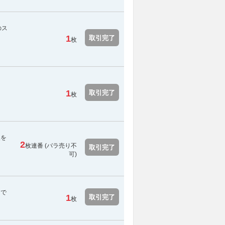
のス
1
取引完了
枚
1
取引完了
枚
報を
2
枚連番 (
バラ売り不
取引完了
可
)
スで
1
取引完了
枚