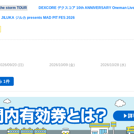
e storm TOUR
DEXCORE デクスコア 10th ANNIVERSARY Oneman Live Thi
JILUKA ジルカ presents MAD PIT FES 2026
026/09/20 (
日
)
2026/10/09 (
金
)
2026/10/28 (
水
)
 1件