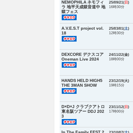
NEMOPHILA ネモフィ
25/09/21(
日
)
ラ 地平天成獄音道中 地
16時30分
獄フェス
A.V.E.S.T project vol.
25/03/01(
土
)
18
12時30分
DEXCORE デクスコア
24/11/22(
金
)
Oneman Live 2024
18時00分
HANDS HELD HIGH5
23/12/19(
火
)
THE 3MAN SHOW
19時15分
D×D×J クラブクアトロ
23/11/12(
日
)
東名阪ツアー DDJ 202
17時00分
3
In The Family FEST 2
23/10/07(
土
)