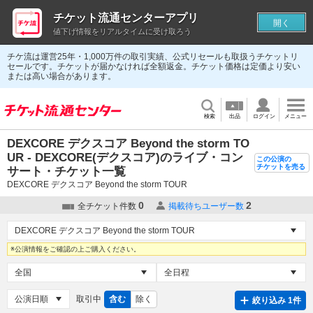
チケット流通センターアプリ
開く
値下げ情報をリアルタイムに受け取ろう
チケ流は運営25年・1,000万件の取引実績、公式リセールも取扱うチケットリ
セールです。チケットが届かなければ全額返金。チケット価格は定価より安い
または高い場合があります。
検索
出品
ログイン
メニュー
DEXCORE デクスコア Beyond the storm TO
UR - DEXCORE(デクスコア)のライブ・コン
この公演の
チケットを売る
サート・チケット一覧
DEXCORE デクスコア Beyond the storm TOUR
0
2
全チケット件数
掲載待ちユーザー数
※公演情報をご確認の上ご購入ください。
取引中
含む
除く
絞り込み 1件