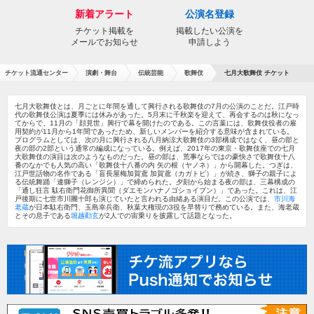
新着アラート
公演名登録
チケット掲載を
掲載したい公演を
メールでお知らせ
申請しよう
チケット流通センター
演劇・舞台
伝統芸能
歌舞伎
七月大歌舞伎 チケット
七月大歌舞伎とは、月ごとに年間を通して興行される歌舞伎の7月の公演のことだ。江戸時
代の歌舞伎公演は夏季には休みがあった。5月末に千秋楽を迎えて、再会するのは秋になっ
てからで、11月の「顔見世」興行で幕を開けたのである。この言葉には、歌舞伎役者の雇
用契約が11月から1年間であったため、新しいメンバーを紹介する意味が含まれている。
プログラムとしては、次の月に興行される八月納涼大歌舞伎の3部構成ではなく、昼の部と
夜の部の2部という通常の編成になっている。例えば、2017年の東京・歌舞伎座での七月
大歌舞伎の演目は次のようなものだった。昼の部は、荒事ならではの豪快さで歌舞伎十八
番のなかでも人気の高い「歌舞伎十八番の内 矢の根（ヤノネ）」から開幕した。つぎは、
江戸世話物の名作である「盲長屋梅加賀鳶 加賀鳶（カガトビ）」が続き、獅子の親子によ
る伝統舞踊「連獅子（レンジシ）」で締められた。夕刻から始まる夜の部は、三幕構成の
「通し狂言 駄右衛門花御所異聞（ダエモンハナノゴショイブン）」であった。これは、江
戸後期に七世市川團十郎も演じていたと言われる由緒ある演目だ。この公演では、
市川海
老蔵
が日本駄右衛門、玉島幸兵衛、秋葉大権現の3役を早替りで務めている。また、海老蔵
とその息子である
堀越勸玄
が2人での宙乗りを披露して話題となった。