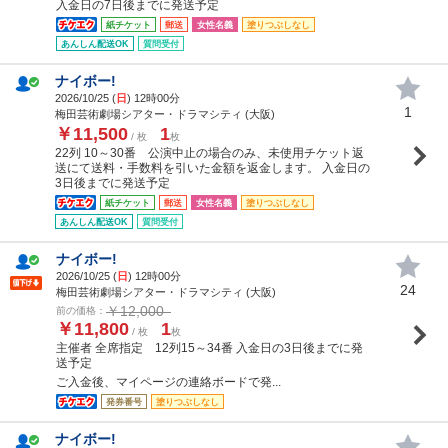
入金日の7日後までに発送予定
紙チケット
郵送
女性名義
塗りつぶしなし
あんしん配送OK
質問受付
ナイボー!
2026/10/25 (
日
) 12時00分
1
梅田芸術劇場シアター・ドラマシティ (大阪)
￥11,500
1
/ 枚
枚
22列 10～30番 公演中止の場合のみ、未使用チケット返
送にて送料・手数料を引いた金額を返金します。 入金日の
3日後までに発送予定
紙チケット
郵送
女性名義
塗りつぶしなし
あんしん配送OK
質問受付
ナイボー!
2026/10/25 (
日
) 12時00分
24
梅田芸術劇場シアター・ドラマシティ (大阪)
￥12,000
前の価格：
￥11,800
1
/ 枚
枚
主催者 全席指定 12列15～34番 入金日の3日後までに発
送予定
ご入金後、マイページの連絡ボードで発...
発券番号
塗りつぶしなし
ナイボー!