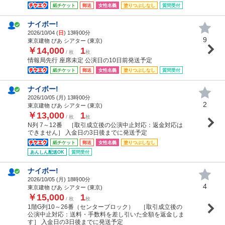
紙チケット
郵送
女性名義
塗りつぶしなし
質問受付
ナイボー!
2026/10/04 (
日
) 13時00分
9
東京建物 ぴあ シアター (東京)
￥14,000
1
/ 枚
枚
情報局先行 座席未定 公演日の10日前発送予定
紙チケット
郵送
女性名義
塗りつぶしなし
質問受付
ナイボー!
2026/10/05 (
月
) 13時00分
2
東京建物 ぴあ シアター (東京)
￥13,000
1
/ 枚
枚
N列 7～12番 ［取引成立後の公演中止対応：返金対応は
できません］ 入金日の3日後までに発送予定
紙チケット
郵送
女性名義
塗りつぶしなし
あんしん配送OK
質問受付
ナイボー!
2026/10/05 (
月
) 18時00分
4
東京建物 ぴあ シアター (東京)
￥15,000
1
/ 枚
枚
1階G列10～26番（センターブロック） ［取引成立後の
公演中止対応：送料・手数料を差し引いた全額を返金しま
す］ 入金日の3日後までに発送予定