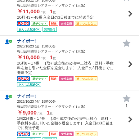
2026/10/22 (
木
) 18時00分
梅田芸術劇場シアター・ドラマシティ (大阪)
￥11,000
1
/ 枚
枚
20列 43～48番 入金日の3日後までに発送予定
紙チケット
郵送
女性名義
塗りつぶしなし
あんしん配送OK
質問受付
ナイボー!
2026/10/23 (
金
) 13時00分
梅田芸術劇場シアター・ドラマシティ (大阪)
￥10,000
1
/ 枚
枚
20列8～17番 ［取引成立後の公演中止対応：送料・手数
料を差し引いた全額を返金します］ 入金日の3日後までに
発送予定
紙チケット
郵送
女性名義
塗りつぶしなし
あんしん配送OK
ナイボー!
2026/10/23 (
金
) 18時00分
1
梅田芸術劇場シアター・ドラマシティ (大阪)
￥9,000
1
/ 枚
枚
1階22列8～17番 ［取引成立後の公演中止対応：送料・
手数料を差し引いた全額を返金します］ 入金日の3日後ま
でに発送予定
紙チケット
郵送
女性名義
塗りつぶしなし