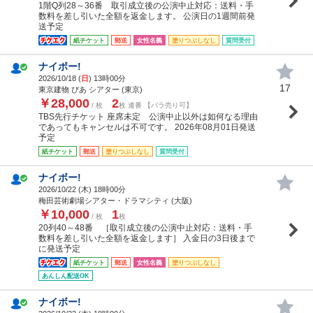
1階Q列28～36番 取引成立後の公演中止対応：送料・手
数料を差し引いた全額を返金します。 公演日の1週間前発
送予定
紙チケット
郵送
女性名義
塗りつぶしなし
質問受付
ナイボー!
2026/10/18 (
日
) 13時00分
17
東京建物 ぴあ シアター (東京)
￥28,000
2
/ 枚
枚 連番 【バラ売り可】
TBS先行チケット 座席未定 公演中止以外は如何なる理由
であってもキャンセルは不可です。 2026年08月01日発送
予定
紙チケット
郵送
塗りつぶしなし
質問受付
ナイボー!
2026/10/22 (
木
) 18時00分
梅田芸術劇場シアター・ドラマシティ (大阪)
￥10,000
1
/ 枚
枚
20列40～48番 ［取引成立後の公演中止対応：送料・手
数料を差し引いた全額を返金します］ 入金日の3日後まで
に発送予定
紙チケット
郵送
女性名義
塗りつぶしなし
あんしん配送OK
ナイボー!