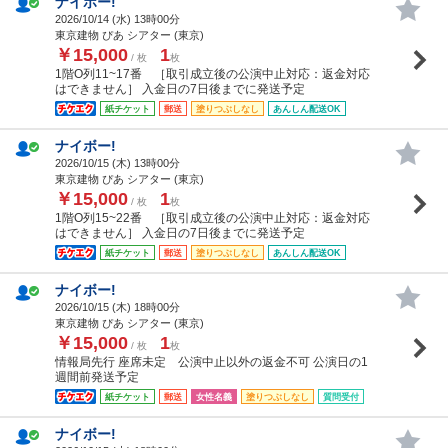
ナイボー!
2026/10/14 (
水
) 13時00分
東京建物 ぴあ シアター (東京)
￥15,000
1
/ 枚
枚
1階O列11~17番 ［取引成立後の公演中止対応：返金対応
はできません］ 入金日の7日後までに発送予定
紙チケット
郵送
塗りつぶしなし
あんしん配送OK
ナイボー!
2026/10/15 (
木
) 13時00分
東京建物 ぴあ シアター (東京)
￥15,000
1
/ 枚
枚
1階O列15~22番 ［取引成立後の公演中止対応：返金対応
はできません］ 入金日の7日後までに発送予定
紙チケット
郵送
塗りつぶしなし
あんしん配送OK
ナイボー!
2026/10/15 (
木
) 18時00分
東京建物 ぴあ シアター (東京)
￥15,000
1
/ 枚
枚
情報局先行 座席未定 公演中止以外の返金不可 公演日の1
週間前発送予定
紙チケット
郵送
女性名義
塗りつぶしなし
質問受付
ナイボー!