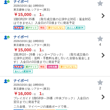
ナイボー!
2026/10/16 (
金
) 18時00分
東京建物 ぴあ シアター (東京)
￥15,000
1
/ 枚
枚
1階O列29~35番 ［取引成立後の公演中止対応：返金対応
はできません］ 入金日の7日後までに発送予定
紙チケット
郵送
塗りつぶしなし
あんしん配送OK
ナイボー!
2026/10/16 (
金
) 18時00分
4
東京建物 ぴあ シアター (東京)
￥15,000
1
/ 枚
枚
1階J列10～26番（センターブロック） ［取引成立後の
公演中止対応：送料・手数料を差し引いた全額を返金しま
す］ 入金日の3日後までに発送予定
紙チケット
郵送
女性名義
塗りつぶしなし
あんしん配送OK
ナイボー!
2026/10/16 (
金
) 18時00分
2
東京建物 ぴあ シアター (東京)
￥16,000
1
/ 枚
枚
プレイガイド 1階G列9～26番（中央ブロック） 入金日の
翌日までに発送予定
ご入金後、マイページの連絡ボードで発...