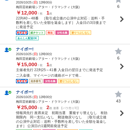
2026/10/25 (
日
) 12時00分
6
梅田芸術劇場シアター・ドラマシティ (大阪)
￥12,000
1
/ 枚
枚
22列40～48番 ［取引成立後の公演中止対応：送料・手
数料を差し引いた全額を返金します］ 入金日の3日後まで
に発送予定
紙チケット
郵送
女性名義
塗りつぶしなし
あんしん配送OK
ナイボー!
2026/10/25 (
日
) 12時00分
6
梅田芸術劇場シアター・ドラマシティ (大阪)
￥15,000
1
/ 枚
枚
主催者先行 22列25～41番 入金日の翌日までに発送予定
ご入金後、マイページの連絡ボードで発...
発券番号
女性名義
塗りつぶしなし
ナイボー!
2026/10/25 (
日
) 12時00分
43
梅田芸術劇場シアター・ドラマシティ (大阪)
￥25,000
2
/ 枚
枚 連番 【バラ売り可】
情報局先行 座席未定 初期当選 重複すり替えなし 有効
期限内 同一支払いなし 郵送物戻りなし ［取引成立後
の公演中止対応：送料・手数料を差し引いた全額を返金し
ます］ 公演日の1週間前発送予定