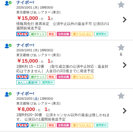
ナイボー!
2026/10/01 (
木
) 18時00分
東京建物 ぴあ シアター (東京)
￥15,000
1
/ 枚
枚
情報局先行 座席未定 公演中止以外の返金不可 公演日の1
週間前発送予定
紙チケット
郵送
女性名義
塗りつぶしなし
質問受付
ナイボー!
2026/10/01 (
木
) 18時00分
6
東京建物 ぴあ シアター (東京)
￥15,000
1
/ 枚
枚
1階K列 15～22番 ［取引成立後の公演中止対応：返金対
応はできません］ 入金日の3日後までに発送予定
紙チケット
郵送
女性名義
塗りつぶしなし
あんしん配送OK
質問受付
ナイボー!
2026/10/03 (
土
) 13時00分
東京建物 ぴあ シアター (東京)
￥8,000
1
/ 枚
枚
1階R列20~30番 公演キャンセル以外の返金は致しかねま
す。 公演日の1週間前発送予定
紙チケット
郵送
女性名義
塗りつぶしなし
質問受付