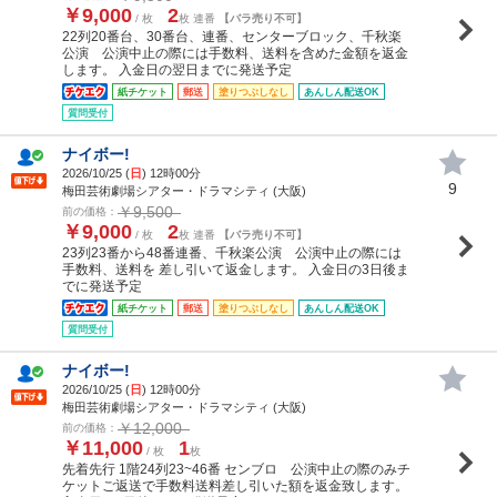
￥9,000
2
/ 枚
枚 連番
【バラ売り不可】
22列20番台、30番台、連番、センターブロック、千秋楽
公演 公演中止の際には手数料、送料を含めた金額を返金
します。 入金日の翌日までに発送予定
紙チケット
郵送
塗りつぶしなし
あんしん配送OK
質問受付
ナイボー!
2026/10/25 (
日
) 12時00分
9
梅田芸術劇場シアター・ドラマシティ (大阪)
￥9,500
前の価格：
￥9,000
2
/ 枚
枚 連番
【バラ売り不可】
23列23番から48番連番、千秋楽公演 公演中止の際には
手数料、送料を 差し引いて返金します。 入金日の3日後ま
でに発送予定
紙チケット
郵送
塗りつぶしなし
あんしん配送OK
質問受付
ナイボー!
2026/10/25 (
日
) 12時00分
梅田芸術劇場シアター・ドラマシティ (大阪)
￥12,000
前の価格：
￥11,000
1
/ 枚
枚
先着先行 1階24列23~46番 センブロ 公演中止の際のみチ
ケットご返送で手数料送料差し引いた額を返金致します。