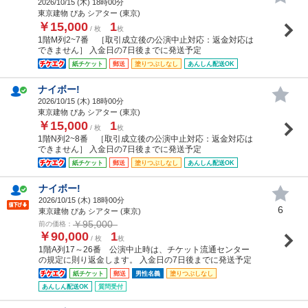
2026/10/15 (
木
) 18時00分
東京建物 ぴあ シアター (東京)
￥15,000
1
/ 枚
枚
1階M列2~7番 ［取引成立後の公演中止対応：返金対応は
できません］ 入金日の7日後までに発送予定
紙チケット
郵送
塗りつぶしなし
あんしん配送OK
ナイボー!
2026/10/15 (
木
) 18時00分
東京建物 ぴあ シアター (東京)
￥15,000
1
/ 枚
枚
1階N列2~8番 ［取引成立後の公演中止対応：返金対応は
できません］ 入金日の7日後までに発送予定
紙チケット
郵送
塗りつぶしなし
あんしん配送OK
ナイボー!
2026/10/15 (
木
) 18時00分
6
東京建物 ぴあ シアター (東京)
￥95,000
前の価格：
￥90,000
1
/ 枚
枚
1階A列17～26番 公演中止時は、チケット流通センター
の規定に則り返金します。 入金日の7日後までに発送予定
紙チケット
郵送
男性名義
塗りつぶしなし
あんしん配送OK
質問受付