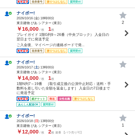
発券番号
塗りつぶしなし
質問受付
ナイボー!
2026/10/16 (
金
) 18時00分
2
東京建物 ぴあ シアター (東京)
￥16,000
1
/ 枚
枚
プレイガイド 1階G列9～26番（中央ブロック） 入金日の
翌日までに発送予定
ご入金後、マイページの連絡ボードで発...
発券番号
塗りつぶしなし
質問受付
ナイボー!
2026/10/17 (
土
) 13時00分
東京建物 ぴあ シアター (東京)
￥14,000
1
/ 枚
枚
1階N列7～19番 ［取引成立後の公演中止対応：送料・手
数料を差し引いた全額を返金します］ 入金日の7日後まで
に発送予定
紙チケット
郵送
女性名義
塗りつぶしなし
あんしん配送OK
質問受付
ナイボー!
2026/10/18 (
日
) 13時00分
1
東京建物 ぴあ シアター (東京)
￥12,000
2
/ 枚
枚 連番 【バラ売り可】