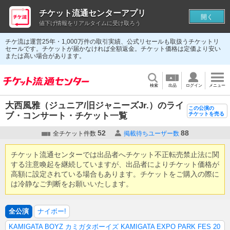
チケット流通センターアプリ
開く
値下げ情報をリアルタイムに受け取ろう
チケ流は運営25年・1,000万件の取引実績、公式リセールも取扱うチケットリ
セールです。チケットが届かなければ全額返金。チケット価格は定価より安い
または高い場合があります。
検索
出品
ログイン
メニュー
大西風雅（ジュニア/旧ジャニーズJr.）のライ
この公演の
ブ・コンサート・チケット一覧
チケットを売る
52
88
全チケット件数
掲載待ちユーザー数
チケット流通センターでは出品者へチケット不正転売禁止法に関
する注意喚起を継続していますが、出品者によりチケット価格が
高額に設定されている場合もあります。チケットをご購入の際に
は冷静なご判断をお願いいたします。
全公演
ナイボー!
KAMIGATA BOYZ カミガタボーイズ KAMIGATA EXPO PARK FES 20