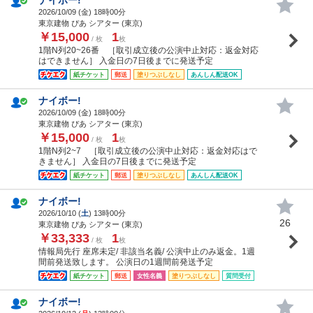
2026/10/09 (
金
) 18時00分
東京建物 ぴあ シアター (東京)
￥15,000
1
/ 枚
枚
1階N列20~26番 ［取引成立後の公演中止対応：返金対応
はできません］ 入金日の7日後までに発送予定
紙チケット
郵送
塗りつぶしなし
あんしん配送OK
ナイボー!
2026/10/09 (
金
) 18時00分
東京建物 ぴあ シアター (東京)
￥15,000
1
/ 枚
枚
1階N列2~7 ［取引成立後の公演中止対応：返金対応はで
きません］ 入金日の7日後までに発送予定
紙チケット
郵送
塗りつぶしなし
あんしん配送OK
ナイボー!
2026/10/10 (
土
) 13時00分
26
東京建物 ぴあ シアター (東京)
￥33,333
1
/ 枚
枚
情報局先行 座席未定/ 非該当名義/ 公演中止のみ返金。1週
間前発送致します。 公演日の1週間前発送予定
紙チケット
郵送
女性名義
塗りつぶしなし
質問受付
ナイボー!