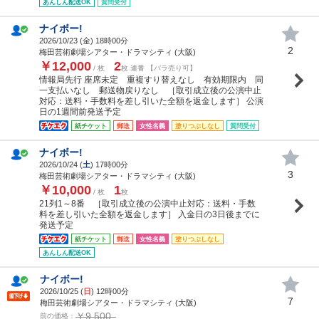
あんしん配送OK
質問受付
ナイボー!
2026/10/23 (
金
) 18時00分
2
梅田芸術劇場シアター・ドラマシティ (大阪)
￥12,000
2
/ 枚
枚 連番 【バラ売り可】
情報局先行 座席未定 重複すり替えなし 有効期限内 同
一支払いなし 郵送物戻りなし ［取引成立後の公演中止
対応：送料・手数料を差し引いた全額を返金します］ 公演
日の1週間前発送予定
紙チケット
郵送
女性名義
塗りつぶしなし
質問受付
ナイボー!
2026/10/24 (
土
) 17時00分
3
梅田芸術劇場シアター・ドラマシティ (大阪)
￥10,000
1
/ 枚
枚
21列1～8番 ［取引成立後の公演中止対応：送料・手数
料を差し引いた全額を返金します］ 入金日の3日後までに
発送予定
紙チケット
郵送
女性名義
塗りつぶしなし
あんしん配送OK
ナイボー!
2026/10/25 (
日
) 12時00分
7
梅田芸術劇場シアター・ドラマシティ (大阪)
￥9,500
前の価格：