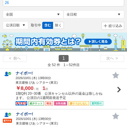
26
取引中
含む
除く
絞り込み
1
< 前へ
次へ >
全 52 件 1～52件目
ナイボー!
2026/10/01 (
木
) 13時00分
東京建物 ぴあ シアター (東京)
￥8,000
1
/ 枚
枚
1階Q列 20~30番 公演キャンセル以外の返金は致しかね
ます。 公演日の1週間前発送予定
紙チケット
郵送
女性名義
塗りつぶしなし
質問受付
ナイボー!
2026/10/01 (
木
) 13時00分
東京建物 ぴあ シアター (東京)