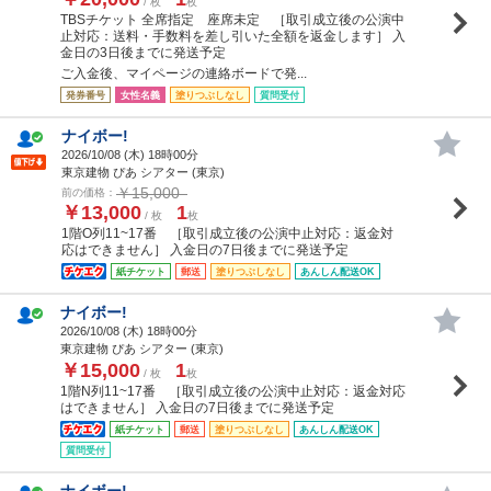
/ 枚
枚
TBSチケット 全席指定 座席未定 ［取引成立後の公演中
止対応：送料・手数料を差し引いた全額を返金します］ 入
金日の3日後までに発送予定
ご入金後、マイページの連絡ボードで発...
発券番号
女性名義
塗りつぶしなし
質問受付
ナイボー!
2026/10/08 (
木
) 18時00分
東京建物 ぴあ シアター (東京)
￥15,000
前の価格：
￥13,000
1
/ 枚
枚
1階O列11~17番 ［取引成立後の公演中止対応：返金対
応はできません］ 入金日の7日後までに発送予定
紙チケット
郵送
塗りつぶしなし
あんしん配送OK
ナイボー!
2026/10/08 (
木
) 18時00分
東京建物 ぴあ シアター (東京)
￥15,000
1
/ 枚
枚
1階N列11~17番 ［取引成立後の公演中止対応：返金対応
はできません］ 入金日の7日後までに発送予定
紙チケット
郵送
塗りつぶしなし
あんしん配送OK
質問受付
ナイボー!