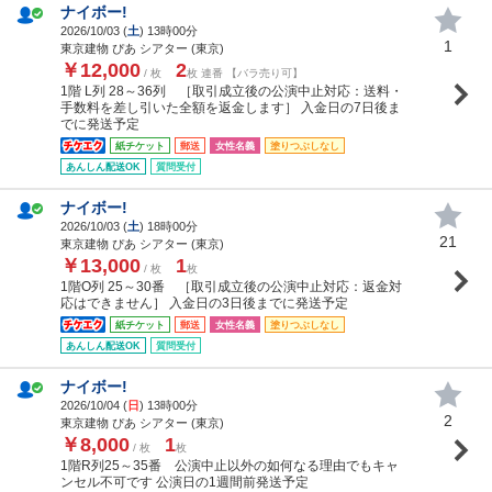
ナイボー!
2026/10/03 (
土
) 13時00分
1
東京建物 ぴあ シアター (東京)
￥12,000
2
/ 枚
枚 連番 【バラ売り可】
1階 L列 28～36列 ［取引成立後の公演中止対応：送料・
手数料を差し引いた全額を返金します］ 入金日の7日後ま
でに発送予定
紙チケット
郵送
女性名義
塗りつぶしなし
あんしん配送OK
質問受付
ナイボー!
2026/10/03 (
土
) 18時00分
21
東京建物 ぴあ シアター (東京)
￥13,000
1
/ 枚
枚
1階O列 25～30番 ［取引成立後の公演中止対応：返金対
応はできません］ 入金日の3日後までに発送予定
紙チケット
郵送
女性名義
塗りつぶしなし
あんしん配送OK
質問受付
ナイボー!
2026/10/04 (
日
) 13時00分
2
東京建物 ぴあ シアター (東京)
￥8,000
1
/ 枚
枚
1階R列25～35番 公演中止以外の如何なる理由でもキャ
ンセル不可です 公演日の1週間前発送予定