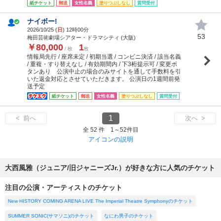
紙チケット
郵送
女性名義
塗りつぶしなし
質問受付
ナイボー!
2026/10/25 (
日
) 12時00分
53
梅田芸術劇場シアター・ドラマシティ (大阪)
￥80,000
1
/ 枚
枚
情報局先行 / 座席未定 / 初期当選 / コンビニ決済 / 該当名義
/ 重複・すり替えなし / 有効期間内 / 下3桁提示可 / 変更ボ
タンあり 公演中止の場合のみサイトを通して手数料を引
いた返金対応とさせていただきます。 公演日の1週間前発
送予定
紙チケット
郵送
女性名義
塗りつぶしなし
質問受付
1
< 前へ
次へ >
全 52 件 1～52件目
アイコンの説明
大西風雅（ジュニア/旧ジャニーズJr.）が好きな方に人気のチケット
注目の公演・アーティストのチケット
New HISTORY COMING ARENA LIVE The Imperial Theatre Symphonyのチケット
SUMMER SONIC(サマソニ)のチケット
なにわ男子のチケット