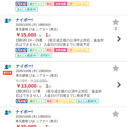
紙チケット
郵送
女性名義
塗りつぶしなし
あんしん配送OK
ナイボー!
2026/10/05 (
月
) 18時00分
3
東京建物 ぴあ シアター (東京)
￥15,000
1
/ 枚
枚
1階G列 24～29番 ［取引成立後の公演中止対応：返金対
応はできません］ 入金日の3日後までに発送予定
紙チケット
郵送
女性名義
塗りつぶしなし
あんしん配送OK
質問受付
ナイボー!
2026/10/08 (
木
) 13時00分
東京建物 ぴあ シアター (東京)
￥15,000
前の価格：
￥13,000
1
/ 枚
枚
1階O列11~17番 ［取引成立後の公演中止対応：返金対
応はできません］ 入金日の7日後までに発送予定
紙チケット
郵送
塗りつぶしなし
あんしん配送OK
ナイボー!
2026/10/08 (
木
) 13時00分
東京建物 ぴあ シアター (東京)
￥20,000
1