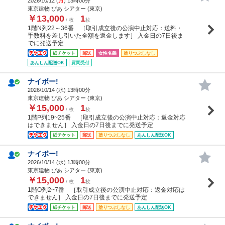
2026/10/12 (
月
) 13時00分
東京建物 ぴあ シアター (東京)
￥13,000
1
/ 枚
枚
1階N列22～36番 ［取引成立後の公演中止対応：送料・
手数料を差し引いた全額を返金します］ 入金日の7日後ま
でに発送予定
紙チケット
郵送
女性名義
塗りつぶしなし
あんしん配送OK
質問受付
ナイボー!
2026/10/14 (
水
) 13時00分
東京建物 ぴあ シアター (東京)
￥15,000
1
/ 枚
枚
1階P列19~25番 ［取引成立後の公演中止対応：返金対応
はできません］ 入金日の7日後までに発送予定
紙チケット
郵送
塗りつぶしなし
あんしん配送OK
ナイボー!
2026/10/14 (
水
) 13時00分
東京建物 ぴあ シアター (東京)
￥15,000
1
/ 枚
枚
1階O列2~7番 ［取引成立後の公演中止対応：返金対応は
できません］ 入金日の7日後までに発送予定
紙チケット
郵送
塗りつぶしなし
あんしん配送OK