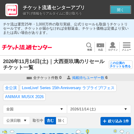
チケット流通センターアプリ
開く
値下げ情報をリアルタイムに受け取ろう
チケ流は運営25年・1,000万件の取引実績、公式リセールも取扱うチケットリ
セールです。チケットが届かなければ全額返金。チケット価格は定価より安い
または高い場合があります。
検索
出品
ログイン
メニュー
2026年11月14日(土)｜大西亜玖璃のリセール
この公演の
チケット一覧
チケットを売る
0
6
全チケット件数
掲載待ちユーザー数
全公演
LoveLive! Series 15th Anniversary ラブライブ!フェス
ANIMAX MUSIX 2026
取引中
含む
除く
絞り込み 1件