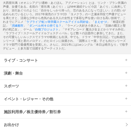
大西亜玖璃（オオニシアグリ/通称：あぐぽん、アグメーション）とは、リンク・プラン所属の
声優、女優である。名前の「亜玖璃（あぐり）」はNHK連続テレビ小説「あぐり」に由来して
おり、吉行あぐりのように「自分をしっかり持った、芯のある人になってほしい」との想いが
込められているという。2017年発売のドラマCD 「ヨメクラ」の一之瀬未羽役で声優デビュー
を果たすと、活発な少年から色気のある大人の女性まで多彩な声を使い分ける高い技術で、こ
れまでにアニメ「
ラブライブ!虹ヶ咲学園スクールアイドル同好会
」「
まえせつ!
」「精霊幻想
記」「
消滅都市
」「
ダンベル何キロ持てる？
」「ラーメン大好き小泉さん」「百錬の覇王と聖
約の戦乙女」、ゲーム「
白猫プロジェクト
」「マギアレコード 魔法少女まどか☆マギカ外伝」
「ラブライブ！スクールアイドルフェスティバル」など数々の話題作に参加してきた。また、
その可愛らしいルックスでドラマや映画にも出演。中でも、ドラマ「中学生日記」では転校生
シリーズ「僕と君のメロディ」のヒロインに抜擢され、「国際エミー賞」子ども向けシリーズ
ドラマ部門で最優秀賞を受賞した。さらに、2021年には1stシングル「本日は晴天なり」で歌手
デビュー、と多方面で活躍するアーティストだ。
ライブ・コンサート
演劇・舞台
スポーツ
イベント・レジャー・その他
施設利用券／株主優待券／割引券
お出かけ