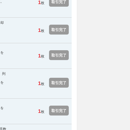
す。
1
取引完了
枚
返却
ま
1
取引完了
枚
報を
1
取引完了
枚
 列
報を
1
取引完了
枚
報を
1
取引完了
枚
手数