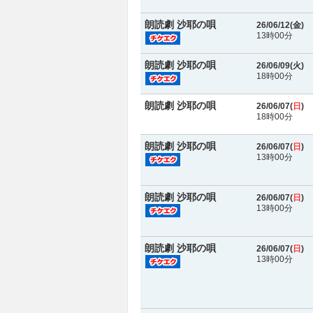
朗読劇 沙耶の唄
26/06/12(
金
)
13時00分
朗読劇 沙耶の唄
26/06/09(
火
)
18時00分
朗読劇 沙耶の唄
26/06/07(
日
)
18時00分
朗読劇 沙耶の唄
26/06/07(
日
)
13時00分
朗読劇 沙耶の唄
26/06/07(
日
)
13時00分
朗読劇 沙耶の唄
26/06/07(
日
)
13時00分