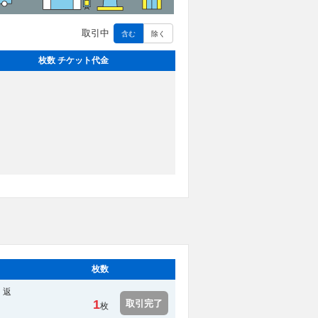
取引中
含む
除く
枚数 チケット代金
枚数
：返
1
取引完了
枚