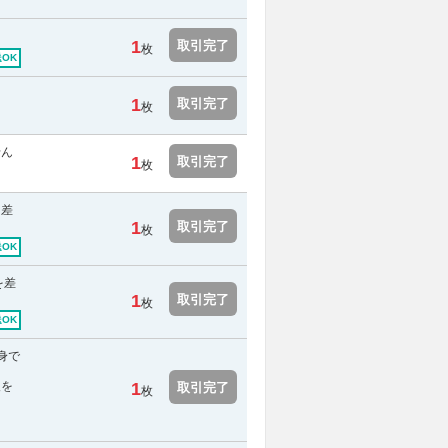
1
取引完了
枚
OK
1
取引完了
枚
せん
1
取引完了
枚
を差
1
取引完了
枚
OK
を差
1
取引完了
枚
OK
身で
報を
1
取引完了
枚