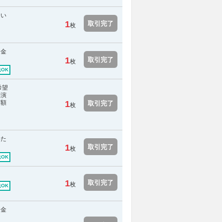
送い
1
取引完了
枚
た金
1
取引完了
枚
OK
希望
公演
金額
1
取引完了
枚
いた
1
取引完了
枚
OK
1
取引完了
枚
OK
返金