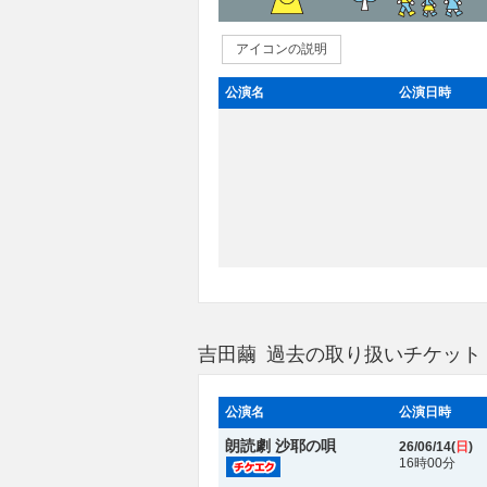
アイコンの説明
公演名
公演日時
吉田繭 過去の取り扱いチケット
公演名
公演日時
朗読劇 沙耶の唄
26/06/14(
日
)
16時00分