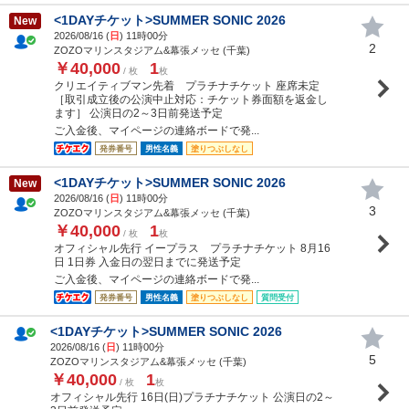
<1DAYチケット>SUMMER SONIC 2026
New
2026/08/16 (
日
) 11時00分
2
ZOZOマリンスタジアム&幕張メッセ (千葉)
￥40,000
1
/ 枚
枚
クリエイティブマン先着 プラチナチケット 座席未定
［取引成立後の公演中止対応：チケット券面額を返金し
ます］ 公演日の2～3日前発送予定
ご入金後、マイページの連絡ボードで発...
発券番号
男性名義
塗りつぶしなし
<1DAYチケット>SUMMER SONIC 2026
New
2026/08/16 (
日
) 11時00分
3
ZOZOマリンスタジアム&幕張メッセ (千葉)
￥40,000
1
/ 枚
枚
オフィシャル先行 イープラス プラチナチケット 8月16
日 1日券 入金日の翌日までに発送予定
ご入金後、マイページの連絡ボードで発...
発券番号
男性名義
塗りつぶしなし
質問受付
<1DAYチケット>SUMMER SONIC 2026
2026/08/16 (
日
) 11時00分
5
ZOZOマリンスタジアム&幕張メッセ (千葉)
￥40,000
1
/ 枚
枚
オフィシャル先行 16日(日)プラチナチケット 公演日の2～