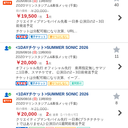
2026/08/16 (
日
) 11時00分
40
ZOZOマリンスタジアム&幕張メッセ (千葉)
￥20,000
前の価格：
￥19,500
1
/ 枚
枚
クリエイティブマンモバイル先着 一日券 公演日の2～3日
前発送予定
チケットは分配可能になり次第、URL...
電子チケット
塗りつぶしなし
<1DAYチケット>SUMMER SONIC 2026
2026/08/16 (
日
) 11時00分
11
ZOZOマリンスタジアム&幕張メッセ (千葉)
￥20,000
1
/ 枚
枚
オフィシャル先行 オフィシャル先行 座席指定無しサマソ
ニ1日券。スマチケです。 公演日の2～3日前発送予定
チケットは分配可能になり次第、イープ...
電子チケット
塗りつぶしなし
質問受付
<1DAYチケット>SUMMER SONIC 2026
2026/08/16 (
日
) 11時00分
8
ZOZOマリンスタジアム&幕張メッセ (千葉)
￥21,000
前の価格：
￥20,000
2
/ 枚
枚 連番 【バラ売り可】
クリエイティブマンモバイル先行 一日券(プラチナチケッ
トではありません) 公演日の1週間前発送予定