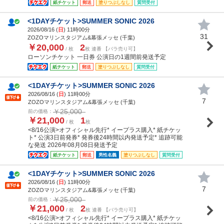
紙チケット
郵送
塗りつぶしなし
質問受付
<1DAYチケット>SUMMER SONIC 2026
2026/08/16 (
日
) 11時00分
31
ZOZOマリンスタジアム&幕張メッセ (千葉)
￥20,000
2
/ 枚
枚 連番 【バラ売り可】
ローソンチケット 一日券 公演日の1週間前発送予定
紙チケット
郵送
塗りつぶしなし
質問受付
<1DAYチケット>SUMMER SONIC 2026
2026/08/16 (
日
) 11時00分
7
ZOZOマリンスタジアム&幕張メッセ (千葉)
￥25,000
前の価格：
￥21,000
1
/ 枚
枚
<8/16公演>オフィシャル先行* イープラス購入* 紙チケッ
ト* 公演3日前発券* 発券後24時間以内発送予定* 追跡可能
な発送 2026年08月08日発送予定
紙チケット
郵送
男性名義
塗りつぶしなし
質問受付
<1DAYチケット>SUMMER SONIC 2026
2026/08/16 (
日
) 11時00分
7
ZOZOマリンスタジアム&幕張メッセ (千葉)
￥25,000
前の価格：
￥21,000
2
/ 枚
枚 連番 【バラ売り可】
<8/16公演>オフィシャル先行* イープラス購入* 紙チケッ