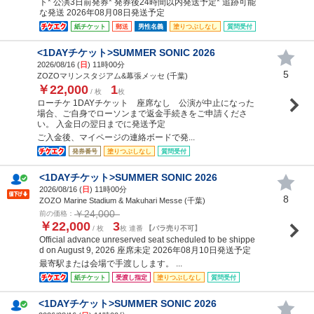
ト* 公演3日前発券* 発券後24時間以内発送予定* 追跡可能
な発送 2026年08月08日発送予定
紙チケット
郵送
男性名義
塗りつぶしなし
質問受付
<1DAYチケット>SUMMER SONIC 2026
2026/08/16 (
日
) 11時00分
5
ZOZOマリンスタジアム&幕張メッセ (千葉)
￥22,000
1
/ 枚
枚
ローチケ 1DAYチケット 座席なし 公演が中止になった
場合、ご自身でローソンまで返金手続きをご申請くださ
い。 入金日の翌日までに発送予定
ご入金後、マイページの連絡ボードで発...
発券番号
塗りつぶしなし
質問受付
<1DAYチケット>SUMMER SONIC 2026
2026/08/16 (
日
) 11時00分
8
ZOZO Marine Stadium & Makuhari Messe (千葉)
￥24,000
前の価格：
￥22,000
3
/ 枚
枚 連番
【バラ売り不可】
Official advance unreserved seat scheduled to be shippe
d on August 9, 2026 座席未定 2026年08月10日発送予定
最寄駅または会場で手渡しします。 ...
紙チケット
受渡し指定
塗りつぶしなし
質問受付
<1DAYチケット>SUMMER SONIC 2026