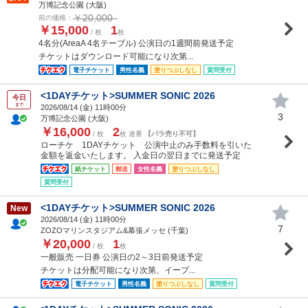
万博記念公園 (大阪)
￥20,000
前の価格：
￥15,000
1
/ 枚
枚
4名分(AreaA 4名テーブル) 公演日の1週間前発送予定
チケットはダウンロード可能になり次第...
電子チケット
男性名義
塗りつぶしなし
質問受付
<1DAYチケット>SUMMER SONIC 2026
今日
まで
2026/08/14 (
金
) 11時00分
3
万博記念公園 (大阪)
￥16,000
2
/ 枚
枚 連番
【バラ売り不可】
ローチケ 1DAYチケット 公演中止のみ手数料を引いた
金額を返金いたします。 入金日の翌日までに発送予定
紙チケット
郵送
女性名義
塗りつぶしなし
質問受付
<1DAYチケット>SUMMER SONIC 2026
New
2026/08/14 (
金
) 11時00分
7
ZOZOマリンスタジアム&幕張メッセ (千葉)
￥20,000
1
/ 枚
枚
一般販売 一日券 公演日の2～3日前発送予定
チケットは分配可能になり次第、イープ...
電子チケット
男性名義
塗りつぶしなし
質問受付