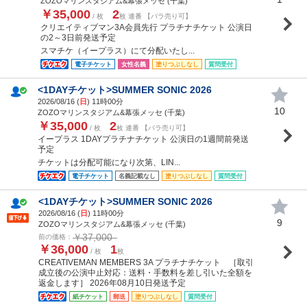
ZOZOマリンスタジアム&幕張メッセ (千葉)
￥35,000
2
/ 枚
枚 連番 【バラ売り可】
クリエイティブマン3A会員先行 プラチナチケット 公演日
の2～3日前発送予定
スマチケ（イープラス）にて分配いたし...
電子チケット
女性名義
塗りつぶしなし
質問受付
<1DAYチケット>SUMMER SONIC 2026
2026/08/16 (
日
) 11時00分
10
ZOZOマリンスタジアム&幕張メッセ (千葉)
￥35,000
2
/ 枚
枚 連番 【バラ売り可】
イープラス 1DAYプラチナチケット 公演日の1週間前発送
予定
チケットは分配可能になり次第、LIN...
電子チケット
名義記載なし
塗りつぶしなし
質問受付
<1DAYチケット>SUMMER SONIC 2026
2026/08/16 (
日
) 11時00分
9
ZOZOマリンスタジアム&幕張メッセ (千葉)
￥37,000
前の価格：
￥36,000
1
/ 枚
枚
CREATIVEMAN MEMBERS 3A プラチナチケット ［取引
成立後の公演中止対応：送料・手数料を差し引いた全額を
返金します］ 2026年08月10日発送予定
紙チケット
郵送
塗りつぶしなし
質問受付