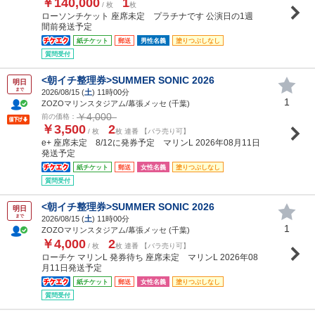
￥140,000
1
/ 枚
枚
ローソンチケット 座席未定 プラチナです 公演日の1週
間前発送予定
紙チケット
郵送
男性名義
塗りつぶしなし
質問受付
<朝イチ整理券>SUMMER SONIC 2026
明日
まで
2026/08/15 (
土
) 11時00分
1
ZOZOマリンスタジアム/幕張メッセ (千葉)
￥4,000
前の価格：
￥3,500
2
/ 枚
枚 連番 【バラ売り可】
e+ 座席未定 8/12に発券予定 マリンL 2026年08月11日
発送予定
紙チケット
郵送
女性名義
塗りつぶしなし
質問受付
<朝イチ整理券>SUMMER SONIC 2026
明日
まで
2026/08/15 (
土
) 11時00分
1
ZOZOマリンスタジアム/幕張メッセ (千葉)
￥4,000
2
/ 枚
枚 連番 【バラ売り可】
ローチケ マリンL 発券待ち 座席未定 マリンL 2026年08
月11日発送予定
紙チケット
郵送
女性名義
塗りつぶしなし
質問受付