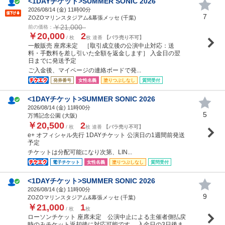
<1DAYチケット>SUMMER SONIC 2026
2026/08/14 (
金
) 11時00分
7
ZOZOマリンスタジアム&幕張メッセ (千葉)
￥21,000
前の価格：
￥20,000
2
/ 枚
枚 連番
【バラ売り不可】
一般販売 座席未定 ［取引成立後の公演中止対応：送
料・手数料を差し引いた全額を返金します］ 入金日の翌
日までに発送予定
ご入金後、マイページの連絡ボードで発...
発券番号
女性名義
塗りつぶしなし
質問受付
<1DAYチケット>SUMMER SONIC 2026
2026/08/14 (
金
) 11時00分
5
万博記念公園 (大阪)
￥20,500
2
/ 枚
枚 連番
【バラ売り不可】
e+ オフィシャル先行 1DAYチケット 公演日の1週間前発送
予定
チケットは分配可能になり次第、LIN...
電子チケット
女性名義
塗りつぶしなし
質問受付
<1DAYチケット>SUMMER SONIC 2026
2026/08/14 (
金
) 11時00分
9
ZOZOマリンスタジアム&幕張メッセ (千葉)
￥21,000
1
/ 枚
枚
ローソンチケット 座席未定 公演中止による主催者側払戻
時のみチケット返却後に対応可能です。 入金日の3日後ま