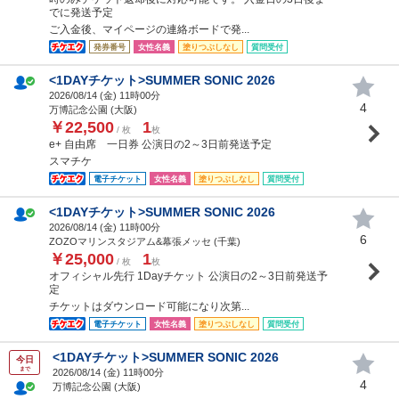
でに発送予定
ご入金後、マイページの連絡ボードで発...
発券番号
女性名義
塗りつぶしなし
質問受付
<1DAYチケット>SUMMER SONIC 2026
2026/08/14 (
金
) 11時00分
4
万博記念公園 (大阪)
￥22,500
1
/ 枚
枚
e+ 自由席 一日券 公演日の2～3日前発送予定
スマチケ
電子チケット
女性名義
塗りつぶしなし
質問受付
<1DAYチケット>SUMMER SONIC 2026
2026/08/14 (
金
) 11時00分
6
ZOZOマリンスタジアム&幕張メッセ (千葉)
￥25,000
1
/ 枚
枚
オフィシャル先行 1Dayチケット 公演日の2～3日前発送予
定
チケットはダウンロード可能になり次第...
電子チケット
女性名義
塗りつぶしなし
質問受付
<1DAYチケット>SUMMER SONIC 2026
今日
まで
2026/08/14 (
金
) 11時00分
4
万博記念公園 (大阪)