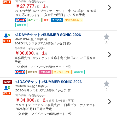
￥28,888
前の価格：
￥27,777
1
/ 枚
枚
8/14の大阪1DAY プラチナチケット 中止の場合、80%返
金対応いたします。 入金日の翌日までに発送予定
紙チケット
郵送
男性名義
塗りつぶしなし
質問受付
<1DAYチケット>SUMMER SONIC 2026
2026/08/14 (
金
) 11時00分
3
ZOZOマリンスタジアム&幕張メッセ (千葉)
￥35,000
前の価格：
￥30,000
1
/ 枚
枚
事務局先行 1dayチケット座席未定 公演日の2～3日前発送
予定
ご入金後、マイページの連絡ボードで発...
発券番号
女性名義
塗りつぶしなし
質問受付
<1DAYチケット>SUMMER SONIC 2026
New
2026/08/14 (
金
) 11時00分
2
ZOZOマリンスタジアム&幕張メッセ (千葉)
￥35,000
前の価格：
￥34,000
2
/ 枚
枚 連番
【バラ売り不可】
クリエイティブマン3A会員先行 一日券プラチナチケット
2026年08月11日発送予定
ご入金後、マイページの連絡ボードで発...