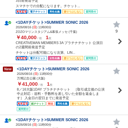
3日前発送予定
スマチケでの分配になります。チケット...
電子チケット
男性名義
塗りつぶしなし
質問受付
<1DAYチケット>SUMMER SONIC 2026
2026/08/16 (
日
) 11時00分
9
ZOZOマリンスタジアム&幕張メッセ (千葉)
￥40,000
1
/ 枚
枚
CREATIVEMAN MEMBERS 3A プラチナチケット 公演日
の2週間前発送予定
チケットは分配可能になり次第、LIN...
電子チケット
女性名義
塗りつぶしなし
質問受付
<1DAYチケット>SUMMER SONIC 2026
New
2026/08/16 (
日
) 11時00分
万博記念公園 (大阪)
￥41,000
1
/ 枚
枚
8／16大阪1DAY プラチナチケット ［取引成立後の公演
中止対応：送料・手数料を差し引いた全額を返金しま
す］ 入金日の翌日までに発送予定
紙チケット
郵送
男性名義
塗りつぶしなし
質問受付
<1DAYチケット>SUMMER SONIC 2026
2026/08/16 (
日
) 11時00分