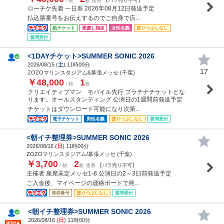
/ 枚
枚 連番
【バラ売り不可】
ローチケ先着 一日券 2026年08月12日発送予定
払込票番号をお伝えするのでご自身で店...
紙チケット
受渡し指定
女性名義
塗りつぶしなし
質問受付
<1DAYチケット>SUMMER SONIC 2026
2026/08/15 (
土
) 11時00分
17
ZOZOマリンスタジアム&幕張メッセ (千葉)
￥48,000
1
/ 枚
枚
クリエイティブマン モバイル先行 プラチナチケットとな
ります。オールスタンディング 公演日の1週間前発送予定
チケットはダウンロード可能になり次第...
電子チケット
男性名義
塗りつぶしなし
質問受付
<朝イチ整理券>SUMMER SONIC 2026
2026/08/16 (
日
) 11時00分
ZOZOマリンスタジアム/幕張メッセ (千葉)
￥3,700
2
/ 枚
枚 連番
【バラ売り不可】
主催者 座席未定メッセ1-8 公演日の2～3日前発送予定
ご入金後、マイページの連絡ボードで発...
発券番号
塗りつぶしなし
質問受付
<朝イチ整理券>SUMMER SONIC 2026
2026/08/16 (
日
) 11時00分