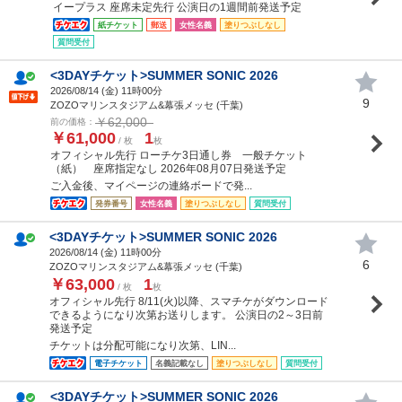
イープラス 座席未定先行 公演日の1週間前発送予定
紙チケット
郵送
女性名義
塗りつぶしなし
質問受付
<3DAYチケット>SUMMER SONIC 2026
2026/08/14 (
金
) 11時00分
9
ZOZOマリンスタジアム&幕張メッセ (千葉)
￥62,000
前の価格：
￥61,000
1
/ 枚
枚
オフィシャル先行 ローチケ3日通し券 一般チケット
（紙） 座席指定なし 2026年08月07日発送予定
ご入金後、マイページの連絡ボードで発...
発券番号
女性名義
塗りつぶしなし
質問受付
<3DAYチケット>SUMMER SONIC 2026
2026/08/14 (
金
) 11時00分
6
ZOZOマリンスタジアム&幕張メッセ (千葉)
￥63,000
1
/ 枚
枚
オフィシャル先行 8/11(火)以降、スマチケがダウンロード
できるようになり次第お送りします。 公演日の2～3日前
発送予定
チケットは分配可能になり次第、LIN...
電子チケット
名義記載なし
塗りつぶしなし
質問受付
<3DAYチケット>SUMMER SONIC 2026