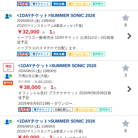
電子チケット
男性名義
塗りつぶしなし
質問受付
<1DAYチケット>SUMMER SONIC 2026
2026/08/15 (
土
) 11時00分
8
ZOZOマリンスタジアム&幕張メッセ (千葉)
￥32,000
1
/ 枚
枚
イープラス一般発売分 1DAYチケット 公演日の2～3日前発
送予定
イープラスのスマチケで分配します。 ...
電子チケット
男性名義
塗りつぶしなし
質問受付
<1DAYチケット>SUMMER SONIC 2026
明日
まで
2026/08/15 (
土
) 11時00分
3
万博記念公園 (大阪)
￥45,000
前の価格：
￥38,000
1
/ 枚
枚
オフィシャル先行 プラチナチケット 2026年08月08日発
送予定
2026年8月8日15時～ダウンロー...
電子チケット
名義記載なし
塗りつぶしなし
質問受付
<1DAYチケット>SUMMER SONIC 2026
2026/08/15 (
土
) 11時00分
6
ZOZOマリンスタジアム&幕張メッセ (千葉)
￥40,000
2