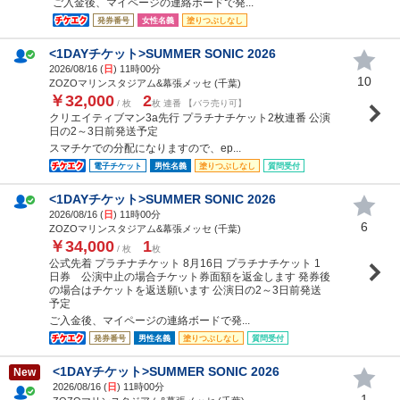
ご入金後、マイページの連絡ボードで発...
発券番号
女性名義
塗りつぶしなし
<1DAYチケット>SUMMER SONIC 2026
2026/08/16 (
日
) 11時00分
10
ZOZOマリンスタジアム&幕張メッセ (千葉)
￥32,000
2
/ 枚
枚 連番 【バラ売り可】
クリエイティブマン3a先行 プラチナチケット2枚連番 公演
日の2～3日前発送予定
スマチケでの分配になりますので、ep...
電子チケット
男性名義
塗りつぶしなし
質問受付
<1DAYチケット>SUMMER SONIC 2026
2026/08/16 (
日
) 11時00分
6
ZOZOマリンスタジアム&幕張メッセ (千葉)
￥34,000
1
/ 枚
枚
公式先着 プラチナチケット 8月16日 プラチナチケット 1
日券 公演中止の場合チケット券面額を返金します 発券後
の場合はチケットを返送願います 公演日の2～3日前発送
予定
ご入金後、マイページの連絡ボードで発...
発券番号
男性名義
塗りつぶしなし
質問受付
<1DAYチケット>SUMMER SONIC 2026
New
2026/08/16 (
日
) 11時00分
1