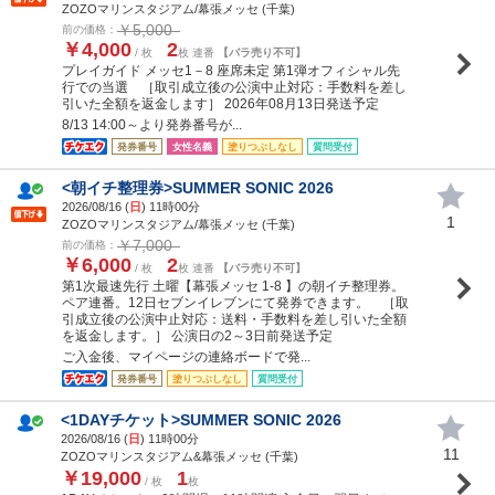
ZOZOマリンスタジアム/幕張メッセ (千葉)
￥5,000
前の価格：
￥4,000
2
/ 枚
枚 連番
【バラ売り不可】
プレイガイド メッセ1－8 座席未定 第1弾オフィシャル先
行での当選 ［取引成立後の公演中止対応：手数料を差し
引いた全額を返金します］ 2026年08月13日発送予定
8/13 14:00～より発券番号が...
発券番号
女性名義
塗りつぶしなし
質問受付
<朝イチ整理券>SUMMER SONIC 2026
2026/08/16 (
日
) 11時00分
1
ZOZOマリンスタジアム/幕張メッセ (千葉)
￥7,000
前の価格：
￥6,000
2
/ 枚
枚 連番
【バラ売り不可】
第1次最速先行 土曜【幕張メッセ 1-8 】の朝イチ整理券。
ペア連番。12日セブンイレブンにて発券できます。 ［取
引成立後の公演中止対応：送料・手数料を差し引いた全額
を返金します。］ 公演日の2～3日前発送予定
ご入金後、マイページの連絡ボードで発...
発券番号
塗りつぶしなし
質問受付
<1DAYチケット>SUMMER SONIC 2026
2026/08/16 (
日
) 11時00分
11
ZOZOマリンスタジアム&幕張メッセ (千葉)
￥19,000
1
/ 枚
枚