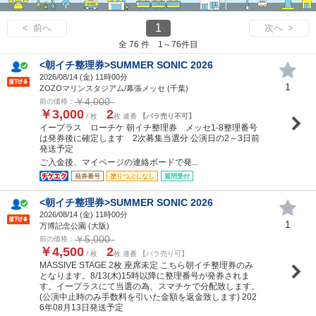
1
< 前へ
次へ >
全 76 件 1～76件目
<朝イチ整理券>SUMMER SONIC 2026
2026/08/14 (
金
) 11時00分
1
ZOZOマリンスタジアム/幕張メッセ (千葉)
￥4,000
前の価格：
￥3,000
2
/ 枚
枚 連番
【バラ売り不可】
イープラス ローチケ 朝イチ整理券 メッセ1-8整理番号
は発券後に確定します 2次募集当選分 公演日の2～3日前
発送予定
ご入金後、マイページの連絡ボードで発...
発券番号
塗りつぶしなし
質問受付
<朝イチ整理券>SUMMER SONIC 2026
2026/08/14 (
金
) 11時00分
1
万博記念公園 (大阪)
￥5,000
前の価格：
￥4,500
2
/ 枚
枚 連番 【バラ売り可】
MASSIVE STAGE 2枚 座席未定 こちら朝イチ整理券のみ
となります。8/13(木)15時以降に整理番号が発券されま
す。イープラスにて当選の為、スマチケで分配致します。
(公演中止時のみ手数料を引いた金額を返金致します) 202
6年08月13日発送予定