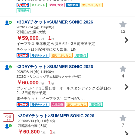
紙チケット
受渡し指定
男性名義
塗りつぶしなし
質問受付
<3DAYチケット>SUMMER SONIC 2026
2026/08/14 (
金
) 11時00分
13
万博記念公園 (大阪)
￥59,000
1
/ 枚
枚
イープラス 座席未定 公演日の2～3日前発送予定
チケットは分配可能になり次第、LIN...
電子チケット
塗りつぶしなし
質問受付
<3DAYチケット>SUMMER SONIC 2026
2026/08/14 (
金
) 11時00分
4
ZOZOマリンスタジアム&幕張メッセ (千葉)
￥60,000
1
/ 枚
枚
プレイガイド 3日通し券 オールスタンディング 公演日の
2～3日前発送予定
電子チケット（イープラス）にて分配い...
電子チケット
女性名義
塗りつぶしなし
質問受付
<3DAYチケット>SUMMER SONIC 2026
今日
まで
2026/08/14 (
金
) 11時00分
7
万博記念公園 (大阪)
￥60,800
1
/ 枚
枚