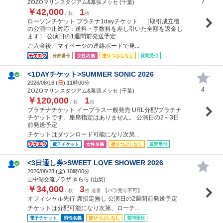
7
ZOZOマリンスタジアム&幕張メッセ (千葉)
￥42,000
1
/ 枚
枚
ローソンチケット プラチナ1dayチケット ［取引成立後
の公演中止対応：送料・手数料を差し引いた全額を返金し
ます］ 公演日の1週間前発送予定
ご入金後、マイページの連絡ボードで発...
発券番号
女性名義
塗りつぶしなし
質問受付
<1DAYチケット>SUMMER SONIC 2026
2026/08/16 (
日
) 11時00分
4
ZOZOマリンスタジアム&幕張メッセ (千葉)
￥120,000
1
/ 枚
枚
プラチナチケット イープラス一般発売 URL分配/プラチナ
チケットです。座席指定はありません。 公演日の2～3日
前発送予定
チケットはダウンロード可能になり次第...
電子チケット
女性名義
塗りつぶしなし
質問受付
<3日通し券>SWEET LOVE SHOWER 2026
2026/08/28 (
金
) 10時00分
山中湖交流プラザ きらら (山梨)
￥34,000
3
/ 枚
枚 連番
【バラ売り不可】
オフィシャル先行 席指定無し 公演日の2週間前発送予定
チケットは分配可能になり次第、ローチ...
電子チケット
男性名義
塗りつぶしなし
質問受付