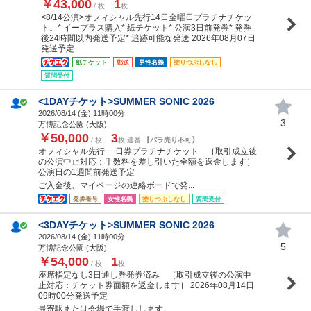
￥43,000
1
/ 枚
枚
<8/14公演>オフィシャル先行14日金曜日プラチナチケッ
ト。* イープラス購入* 紙チケット* 公演3日前発券* 発券
後24時間以内発送予定* 追跡可能な発送 2026年08月07日
発送予定
紙チケット
郵送
男性名義
塗りつぶしなし
質問受付
<1DAYチケット>SUMMER SONIC 2026
2026/08/14 (
金
) 11時00分
3
万博記念公園 (大阪)
￥50,000
3
/ 枚
枚 連番
【バラ売り不可】
オフィシャル先行 一日券プラチナチケット ［取引成立後
の公演中止対応：手数料を差し引いた全額を返金します］
公演日の1週間前発送予定
ご入金後、マイページの連絡ボードで発...
発券番号
女性名義
塗りつぶしなし
質問受付
<3DAYチケット>SUMMER SONIC 2026
2026/08/14 (
金
) 11時00分
5
万博記念公園 (大阪)
￥54,000
1
/ 枚
枚
座席指定なし3日通し券発券済み ［取引成立後の公演中
止対応：チケット券面額を返金します］ 2026年08月14日
09時00分発送予定
最寄駅または会場で手渡しします。 ...