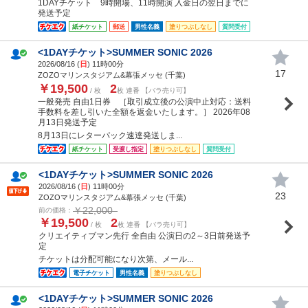
1DAYチケット 9時開場、11時開演 入金日の翌日までに
発送予定
紙チケット
郵送
男性名義
塗りつぶしなし
質問受付
<1DAYチケット>SUMMER SONIC 2026
2026/08/16 (
日
) 11時00分
17
ZOZOマリンスタジアム&幕張メッセ (千葉)
￥19,500
2
/ 枚
枚 連番 【バラ売り可】
一般発売 自由1日券 ［取引成立後の公演中止対応：送料
手数料を差し引いた全額を返金いたします。］ 2026年08
月13日発送予定
8月13日にレターパック速達発送しま...
紙チケット
受渡し指定
塗りつぶしなし
質問受付
<1DAYチケット>SUMMER SONIC 2026
2026/08/16 (
日
) 11時00分
23
ZOZOマリンスタジアム&幕張メッセ (千葉)
￥22,000
前の価格：
￥19,500
2
/ 枚
枚 連番 【バラ売り可】
クリエイティブマン先行 全自由 公演日の2～3日前発送予
定
チケットは分配可能になり次第、メール...
電子チケット
男性名義
塗りつぶしなし
<1DAYチケット>SUMMER SONIC 2026