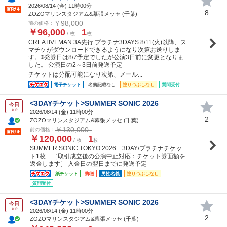
2026/08/14 (
金
) 11時00分
8
ZOZOマリンスタジアム&幕張メッセ (千葉)
￥98,000
前の価格：
￥96,000
1
/ 枚
枚
CREATIVEMAN 3A先行 プラチナ3DAYS 8/11(火)以降、ス
マチケがダウンロードできるようになり次第お送りしま
す。※発券日は8/7予定でしたが公演3日前に変更となりま
した。 公演日の2～3日前発送予定
チケットは分配可能になり次第、メール...
電子チケット
名義記載なし
塗りつぶしなし
質問受付
<3DAYチケット>SUMMER SONIC 2026
今日
まで
2026/08/14 (
金
) 11時00分
2
ZOZOマリンスタジアム&幕張メッセ (千葉)
￥130,000
前の価格：
￥120,000
1
/ 枚
枚
SUMMER SONIC TOKYO 2026 3DAY/プラチナチケッ
ト1枚 ［取引成立後の公演中止対応：チケット券面額を
返金します］ 入金日の翌日までに発送予定
紙チケット
郵送
男性名義
塗りつぶしなし
質問受付
<3DAYチケット>SUMMER SONIC 2026
今日
まで
2026/08/14 (
金
) 11時00分
2
ZOZOマリンスタジアム&幕張メッセ (千葉)