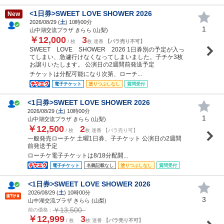
<1日券>SWEET LOVE SHOWER 2026
New
2026/08/29 (
土
) 10時00分
1
山中湖交流プラザ きらら (山梨)
￥12,000
3
/ 枚
枚 連番
【バラ売り不可】
SWEET LOVE SHOWER 2026 1日券別の予定が入っ
てしまい、急遽行けなくなってしまいました。子チケ3枚
お譲りいたします。 公演日の2週間前発送予定
チケットは分配可能になり次第、ローチ...
電子チケット
塗りつぶしなし
質問受付
<1日券>SWEET LOVE SHOWER 2026
2026/08/29 (
土
) 10時00分
1
山中湖交流プラザ きらら (山梨)
￥12,500
2
/ 枚
枚 連番 【バラ売り可】
一般発売ローチケ 土曜1日券、子チケット 公演日の2週間
前発送予定
ローチケ電子チケットは8/18分配開...
電子チケット
名義記載なし
塗りつぶしなし
質問受付
<1日券>SWEET LOVE SHOWER 2026
2026/08/29 (
土
) 10時00分
3
山中湖交流プラザ きらら (山梨)
￥13,500
前の価格：
￥12,999
3
/ 枚
枚 連番
【バラ売り不可】