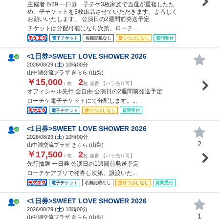
主催者 8/29 一日券 子チケ3枚家族で当選が重複したた
め、子チケットを3枚出品させていただきます。よろしく
お願いいたします。 公演日の2週間前発送予定
チケットは分配可能になり次第、ローチ...
電子チケット
名義記載なし
塗りつぶしなし
質問受付
<1日券>SWEET LOVE SHOWER 2026
2026/08/29 (
土
) 10時00分
山中湖交流プラザ きらら (山梨)
￥15,000
2
/ 枚
枚 連番 【バラ売り可】
オフィシャル先行 全自由 公演日の2週間前発送予定
ローチケ電子チケットにて分配します。...
電子チケット
塗りつぶしなし
質問受付
<1日券>SWEET LOVE SHOWER 2026
2026/08/29 (
土
) 10時00分
2
山中湖交流プラザ きらら (山梨)
￥17,500
2
/ 枚
枚 連番 【バラ売り可】
先行抽選 一日券 公演日の1週間前発送予定
ローチケアプリで発券し次第、譲渡いた...
電子チケット
名義記載なし
塗りつぶしなし
質問受付
<1日券>SWEET LOVE SHOWER 2026
2026/08/29 (
土
) 10時00分
1
山中湖交流プラザ きらら (山梨)