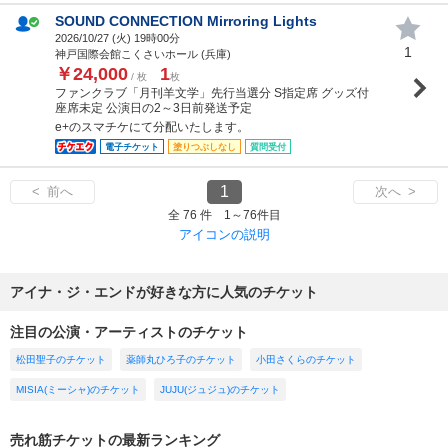
SOUND CONNECTION Mirroring Lights
2026/10/27 (
火
) 19時00分
1
神戸国際会館こくさいホール (兵庫)
￥24,000
1
/ 枚
枚
ファンクラブ「月刊羊文学」先行当選分 S指定席 グッズ付
座席未定 公演日の2～3日前発送予定
e+のスマチケにて分配いたします。
電子チケット
塗りつぶしなし
質問受付
1
< 前へ
次へ >
全 76 件 1～76件目
アイコンの説明
アイナ・ジ・エンドが好きな方に人気のチケット
注目の公演・アーティストのチケット
松田聖子のチケット
薬師丸ひろ子のチケット
小田さくらのチケット
MISIA(ミーシャ)のチケット
JUJU(ジュジュ)のチケット
売れ筋チケットの最新ランキング