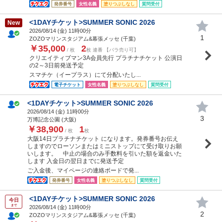
発券番号
女性名義
塗りつぶしなし
質問受付
<1DAYチケット>SUMMER SONIC 2026
New
2026/08/14 (
金
) 11時00分
1
ZOZOマリンスタジアム&幕張メッセ (千葉)
￥35,000
2
/ 枚
枚 連番 【バラ売り可】
クリエイティブマン3A会員先行 プラチナチケット 公演日
の2～3日前発送予定
スマチケ（イープラス）にて分配いたし...
電子チケット
女性名義
塗りつぶしなし
質問受付
<1DAYチケット>SUMMER SONIC 2026
2026/08/14 (
金
) 11時00分
3
万博記念公園 (大阪)
￥38,900
1
/ 枚
枚
大阪14日プラチナチケット になります。発券番号お伝え
しますのでローソンまたはミニストップにて受け取りお願
いします。 中止の場合のみ手数料を引いた額を返金いた
します 入金日の翌日までに発送予定
ご入金後、マイページの連絡ボードで発...
発券番号
女性名義
塗りつぶしなし
質問受付
<1DAYチケット>SUMMER SONIC 2026
今日
まで
2026/08/14 (
金
) 11時00分
2
ZOZOマリンスタジアム&幕張メッセ (千葉)