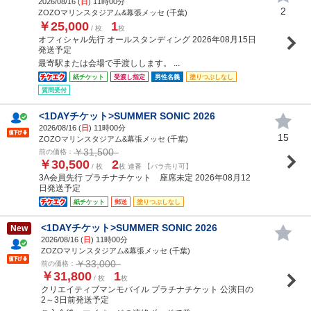
2026/08/16 (
日
) 11時00分
2
ZOZOマリンスタジアム&幕張メッセ (千葉)
￥25,000
1
/ 枚
枚
オフィシャル先行 オールスタンディング 2026年08月15日
発送予定
最寄駅または会場で手渡しします。 ...
紙チケット
受渡し指定
男性名義
塗りつぶしなし
質問受付
<1DAYチケット>SUMMER SONIC 2026
2026/08/16 (
日
) 11時00分
15
ZOZOマリンスタジアム&幕張メッセ (千葉)
￥31,500
前の価格：
￥30,500
2
/ 枚
枚 連番 【バラ売り可】
3A会員先行 プラチナチケット 座席未定 2026年08月12
日発送予定
紙チケット
郵送
塗りつぶしなし
<1DAYチケット>SUMMER SONIC 2026
New
2026/08/16 (
日
) 11時00分
ZOZOマリンスタジアム&幕張メッセ (千葉)
￥33,000
前の価格：
￥31,800
1
/ 枚
枚
クリエイティブマンモバイル プラチナチケット 公演日の
2～3日前発送予定