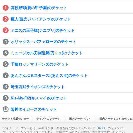
高校野球(夏の甲子園)のチケット
巨人(読売ジャイアンツ)のチケット
テニスの王子様(テニプリ)のチケット
オリックス・バファローズのチケット
ミュージカル刀剣乱舞(刀ミュ)のチケット
千葉ロッテマリーンズのチケット
あんさんぶるスターズ!(あんスタ)のチケット
埼玉西武ライオンズのチケット
Kis-My-Ft2(キスマイ)のチケット
阪神タイガースのチケット
チケット流通センター
ライブ・コンサート
国内アーティスト
国内アーティスト 女性ソロ
アイナ・ジ・エンドとは、WACK所属、楽器を持たないパンクバンド「
BiSH
」の元メンバー
で、シンガーソングライターでもある。中学生からのダンス仲間とカラオケで歌ったところ、