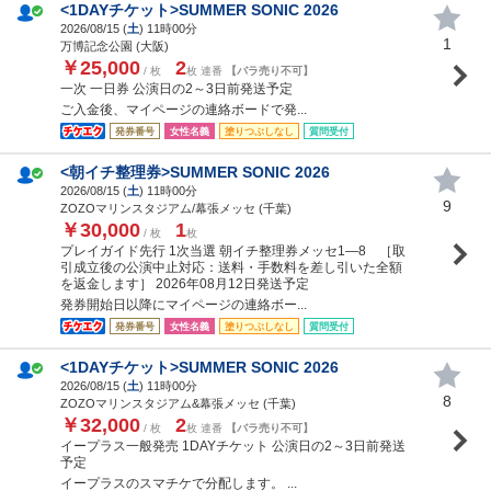
<1DAYチケット>SUMMER SONIC 2026
2026/08/15 (
土
) 11時00分
1
万博記念公園 (大阪)
￥25,000
2
/ 枚
枚 連番
【バラ売り不可】
一次 一日券 公演日の2～3日前発送予定
ご入金後、マイページの連絡ボードで発...
発券番号
女性名義
塗りつぶしなし
質問受付
<朝イチ整理券>SUMMER SONIC 2026
2026/08/15 (
土
) 11時00分
9
ZOZOマリンスタジアム/幕張メッセ (千葉)
￥30,000
1
/ 枚
枚
プレイガイド先行 1次当選 朝イチ整理券メッセ1―8 ［取
引成立後の公演中止対応：送料・手数料を差し引いた全額
を返金します］ 2026年08月12日発送予定
発券開始日以降にマイページの連絡ボー...
発券番号
女性名義
塗りつぶしなし
質問受付
<1DAYチケット>SUMMER SONIC 2026
2026/08/15 (
土
) 11時00分
8
ZOZOマリンスタジアム&幕張メッセ (千葉)
￥32,000
2
/ 枚
枚 連番
【バラ売り不可】
イープラス一般発売 1DAYチケット 公演日の2～3日前発送
予定
イープラスのスマチケで分配します。 ...