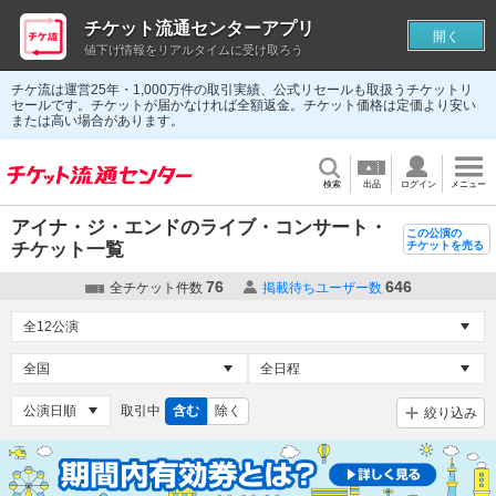
チケット流通センターアプリ
開く
値下げ情報をリアルタイムに受け取ろう
チケ流は運営25年・1,000万件の取引実績、公式リセールも取扱うチケットリ
セールです。チケットが届かなければ全額返金。チケット価格は定価より安い
または高い場合があります。
検索
出品
ログイン
メニュー
アイナ・ジ・エンドのライブ・コンサート・
この公演の
チケット一覧
チケットを売る
76
646
全チケット件数
掲載待ちユーザー数
取引中
含む
除く
絞り込み