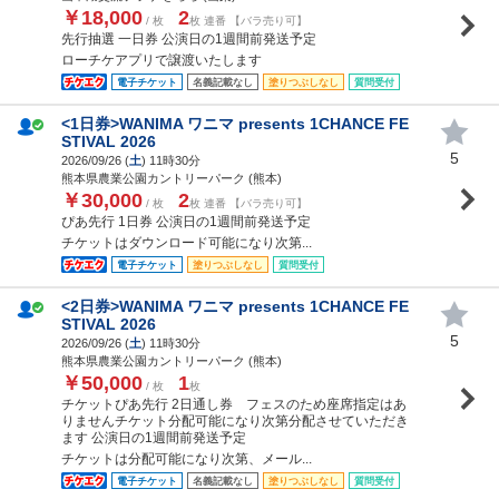
￥18,000
2
/ 枚
枚 連番 【バラ売り可】
先行抽選 一日券 公演日の1週間前発送予定
ローチケアプリで譲渡いたします
電子チケット
名義記載なし
塗りつぶしなし
質問受付
<1日券>WANIMA ワニマ presents 1CHANCE FE
STIVAL 2026
5
2026/09/26 (
土
) 11時30分
熊本県農業公園カントリーパーク (熊本)
￥30,000
2
/ 枚
枚 連番 【バラ売り可】
ぴあ先行 1日券 公演日の1週間前発送予定
チケットはダウンロード可能になり次第...
電子チケット
塗りつぶしなし
質問受付
<2日券>WANIMA ワニマ presents 1CHANCE FE
STIVAL 2026
5
2026/09/26 (
土
) 11時30分
熊本県農業公園カントリーパーク (熊本)
￥50,000
1
/ 枚
枚
チケットぴあ先行 2日通し券 フェスのため座席指定はあ
りませんチケット分配可能になり次第分配させていただき
ます 公演日の1週間前発送予定
チケットは分配可能になり次第、メール...
電子チケット
名義記載なし
塗りつぶしなし
質問受付