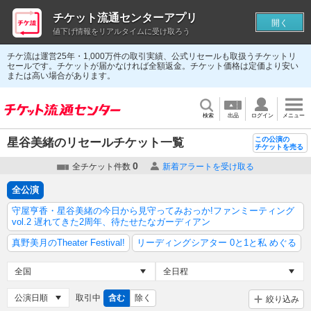
チケット流通センターアプリ
開く
値下げ情報をリアルタイムに受け取ろう
チケ流は運営25年・1,000万件の取引実績、公式リセールも取扱うチケットリ
セールです。チケットが届かなければ全額返金。チケット価格は定価より安い
または高い場合があります。
検索
出品
ログイン
メニュー
この公演の
星谷美緒のリセールチケット一覧
チケットを売る
0
全チケット件数
新着アラートを受け取る
全公演
守屋亨香・星谷美緒の今日から見守ってみおっか!ファンミーティング
vol.2 遅れてきた2周年、待たせたなガーディアン
真野美月のTheater Festival!
リーディングシアター 0と1と私 めぐる
取引中
含む
除く
絞り込み