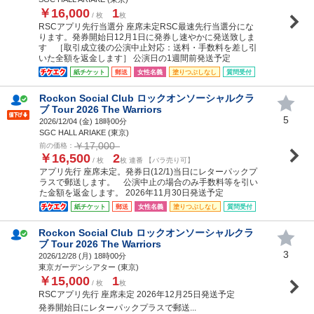
￥16,000
1
/ 枚
枚
RSCアプリ先行当選分 座席未定RSC最速先行当選分にな
ります。発券開始日12月1日に発券し速やかに発送致しま
す ［取引成立後の公演中止対応：送料・手数料を差し引
いた全額を返金します］ 公演日の1週間前発送予定
紙チケット
郵送
女性名義
塗りつぶしなし
質問受付
Rockon Social Club ロックオンソーシャルクラ
ブ Tour 2026 The Warriors
5
2026/12/04 (
金
) 18時00分
SGC HALL ARIAKE (東京)
￥17,000
前の価格：
￥16,500
2
/ 枚
枚 連番 【バラ売り可】
アプリ先行 座席未定。発券日(12/1)当日にレターパックプ
ラスで郵送します。 公演中止の場合のみ手数料等を引い
た金額を返金します。 2026年11月30日発送予定
紙チケット
郵送
女性名義
塗りつぶしなし
質問受付
Rockon Social Club ロックオンソーシャルクラ
ブ Tour 2026 The Warriors
3
2026/12/28 (
月
) 18時00分
東京ガーデンシアター (東京)
￥15,000
1
/ 枚
枚
RSCアプリ先行 座席未定 2026年12月25日発送予定
発券開始日にレターパックプラスで郵送...