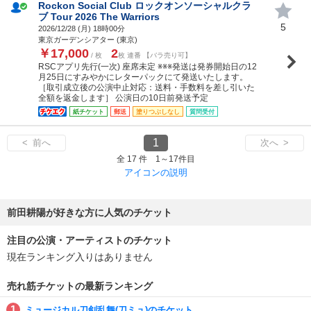
Rockon Social Club ロックオンソーシャルクラ
ブ Tour 2026 The Warriors
5
2026/12/28 (
月
) 18時00分
東京ガーデンシアター (東京)
￥17,000
2
/ 枚
枚 連番 【バラ売り可】
RSCアプリ先行(一次) 座席未定 ※※※発送は発券開始日の12
月25日にすみやかにレターパックにて発送いたします。
［取引成立後の公演中止対応：送料・手数料を差し引いた
全額を返金します］ 公演日の10日前発送予定
紙チケット
郵送
塗りつぶしなし
質問受付
1
< 前へ
次へ >
全 17 件 1～17件目
アイコンの説明
前田耕陽が好きな方に人気のチケット
注目の公演・アーティストのチケット
現在ランキング入りはありません
売れ筋チケットの最新ランキング
ミュージカル刀剣乱舞(刀ミュ)のチケット