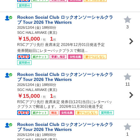
質問受付
Rockon Social Club ロックオンソーシャルクラ
ブ Tour 2026 The Warriors
3
2026/12/04 (
金
) 18時00分
SGC HALL ARIAKE (東京)
￥15,000
1
/ 枚
枚
RSCアプリ先行 座席未定 2026年12月01日発送予定
発券開始日にレターパックプラスで郵送...
紙チケット
受渡し指定
女性名義
塗りつぶしなし
質問受付
Rockon Social Club ロックオンソーシャルクラ
ブ Tour 2026 The Warriors
11
2026/12/04 (
金
) 18時00分
SGC HALL ARIAKE (東京)
￥15,000
1
/ 枚
枚
RSCアプリ先行 座席未定 発券日(12/1)当日にレターパッ
クプラスで郵送します。 2026年11月30日発送予定
紙チケット
郵送
女性名義
塗りつぶしなし
質問受付
Rockon Social Club ロックオンソーシャルクラ
ブ Tour 2026 The Warriors
1
2026/12/04 (
金
) 18時00分
SGC HALL ARIAKE (東京)