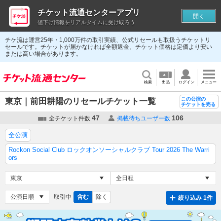
チケット流通センターアプリ
開く
値下げ情報をリアルタイムに受け取ろう
チケ流は運営25年・1,000万件の取引実績、公式リセールも取扱うチケットリ
セールです。チケットが届かなければ全額返金。チケット価格は定価より安い
または高い場合があります。
検索
出品
ログイン
メニュー
この公演の
東京｜前田耕陽のリセールチケット一覧
チケットを売る
47
106
全チケット件数
掲載待ちユーザー数
全公演
Rockon Social Club ロックオンソーシャルクラブ Tour 2026 The Warri
ors
取引中
含む
除く
絞り込み 1件