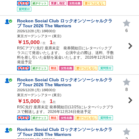
紙チケット
受渡し指定
女性名義
塗りつぶしなし
質問受付
Rockon Social Club ロックオンソーシャルクラ
ブ Tour 2026 The Warriors
6
2026/12/28 (
月
) 18時00分
東京ガーデンシアター (東京)
￥15,000
1
/ 枚
枚
RSCアプリ先行 座席未定 発券開始日にレターパックプ
ラスにて発送いたします。 公演中止の際は、送料、手数
料を差し引いた金額を返金いたします。 2026年12月24日
発送予定
紙チケット
郵送
女性名義
塗りつぶしなし
質問受付
Rockon Social Club ロックオンソーシャルクラ
ブ Tour 2026 The Warriors
8
2026/12/28 (
月
) 18時00分
東京ガーデンシアター (東京)
￥15,000
1
/ 枚
枚
RSC先行 座席未定 発券開始日(12/25)にレターパックプラ
スで郵送します。 2026年12月24日発送予定
紙チケット
郵送
女性名義
塗りつぶしなし
質問受付
Rockon Social Club ロックオンソーシャルクラ
ブ Tour 2026 The Warriors
2