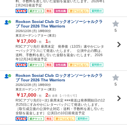
料、手数料を差し引いた金額を返金いたします。 2026年1
2月24日発送予定
紙チケット
郵送
女性名義
塗りつぶしなし
質問受付
Rockon Social Club ロックオンソーシャルクラ
ブ Tour 2026 The Warriors
5
2026/12/28 (
月
) 18時00分
東京ガーデンシアター (東京)
￥17,000
1
/ 枚
枚
RSCアプリ先行 座席未定 発券後（12/25）速やかにレタ
ーパックプラスにて発送いたします。 公演中止の際は、
送料、手数料を差し引いた金額を返金いたします。 2026
年12月24日発送予定
紙チケット
郵送
女性名義
塗りつぶしなし
質問受付
Rockon Social Club ロックオンソーシャルクラ
ブ Tour 2026 The Warriors
5
2026/12/28 (
月
) 18時00分
東京ガーデンシアター (東京)
￥17,000
2
/ 枚
枚 連番 【バラ売り可】
RSCアプリ先行(一次) 座席未定 ※※※発送は発券開始日の12
月25日にすみやかにレターパックにて発送いたします。
［取引成立後の公演中止対応：送料・手数料を差し引いた
全額を返金します］ 公演日の10日前発送予定
紙チケット
郵送
塗りつぶしなし
質問受付