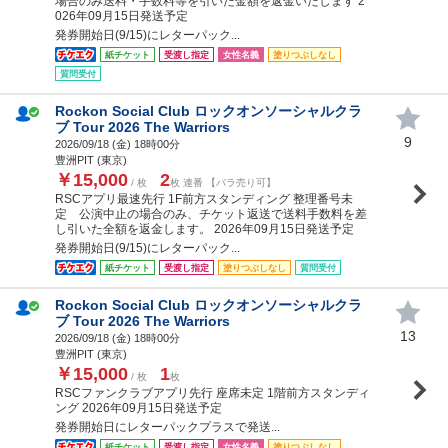
場合のみ送料・手数料等を引いた金額を返金いたします 2
026年09月15日発送予定
発券開始日(9/15)にレターパック...
紙チケット
受渡し指定
女性名義
塗りつぶしなし
質問受付
Rockon Social Club ロックオンソーシャルクラ
ブ Tour 2026 The Warriors
9
2026/09/18 (
金
) 18時00分
豊洲PIT (東京)
￥15,000
2
/ 枚
枚 連番 【バラ売り可】
RSCアプリ最速先行 1F前方スタンディング 整理番号未
定 公演中止の場合のみ、チケット返送で送料手数料を差
し引いた全額を返金します。 2026年09月15日発送予定
発券開始日(9/15)にレターパック...
紙チケット
受渡し指定
塗りつぶしなし
質問受付
Rockon Social Club ロックオンソーシャルクラ
ブ Tour 2026 The Warriors
13
2026/09/18 (
金
) 18時00分
豊洲PIT (東京)
￥15,000
1
/ 枚
枚
RSCファンクラブアプリ先行 座席未定 1階前方スタンディ
ング 2026年09月15日発送予定
発券開始日にレターパックプラスで発送...
紙チケット
受渡し指定
女性名義
塗りつぶしなし