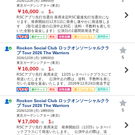
2026/12/28 (
月
) 18時00分
東京ガーデンシアター (東京)
￥16,000
1
/ 枚
枚
RSCアプリ先行当選分 座席未定RSC最速先行当選分にな
ります。発券開始日12月1日に発券し速やかに発送致しま
す ［取引成立後の公演中止対応：送料・手数料を差し引
いた全額を返金します］ 公演日の1週間前発送予定
紙チケット
郵送
女性名義
塗りつぶしなし
質問受付
Rockon Social Club ロックオンソーシャルクラ
ブ Tour 2026 The Warriors
5
2026/12/28 (
月
) 18時00分
東京ガーデンシアター (東京)
￥16,000
1
/ 枚
枚
RSCアプリ先行 座席未定 12/25 レターパックプラスにて
発送いたします。 公演中止の際は、送料、手数料を差し
引いた金額を返金いたします。 2026年12月24日発送予定
紙チケット
郵送
女性名義
塗りつぶしなし
質問受付
Rockon Social Club ロックオンソーシャルクラ
ブ Tour 2026 The Warriors
5
2026/12/28 (
月
) 18時00分
東京ガーデンシアター (東京)
￥17,000
1
/ 枚
枚
RSCアプリ先行 座席未定 発券開始日（12/25）レターパ
ックプラスにて発送いたします。 公演中止の際は、送