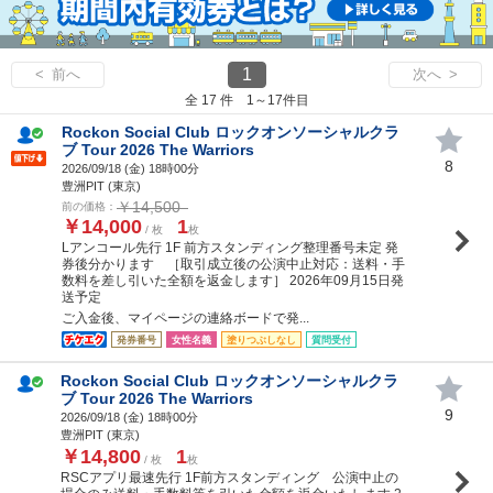
1
< 前へ
次へ >
全 17 件 1～17件目
Rockon Social Club ロックオンソーシャルクラ
ブ Tour 2026 The Warriors
8
2026/09/18 (
金
) 18時00分
豊洲PIT (東京)
￥14,500
前の価格：
￥14,000
1
/ 枚
枚
Lアンコール先行 1F 前方スタンディング整理番号未定 発
券後分かります ［取引成立後の公演中止対応：送料・手
数料を差し引いた全額を返金します］ 2026年09月15日発
送予定
ご入金後、マイページの連絡ボードで発...
発券番号
女性名義
塗りつぶしなし
質問受付
Rockon Social Club ロックオンソーシャルクラ
ブ Tour 2026 The Warriors
9
2026/09/18 (
金
) 18時00分
豊洲PIT (東京)
￥14,800
1
/ 枚
枚
RSCアプリ最速先行 1F前方スタンディング 公演中止の