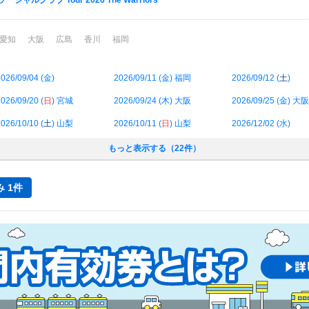
ンソーシャルクラブ Tour 2026 The Warriors
愛知
大阪
広島
香川
福岡
026/09/04 (
金
)
2026/09/11 (
金
) 福岡
2026/09/12 (
土
)
026/09/20 (
日
) 宮城
2026/09/24 (
木
) 大阪
2026/09/25 (
金
) 大阪
026/10/10 (
土
) 山梨
2026/10/11 (
日
) 山梨
2026/12/02 (
水
)
もっと表示する（22件）
 1件