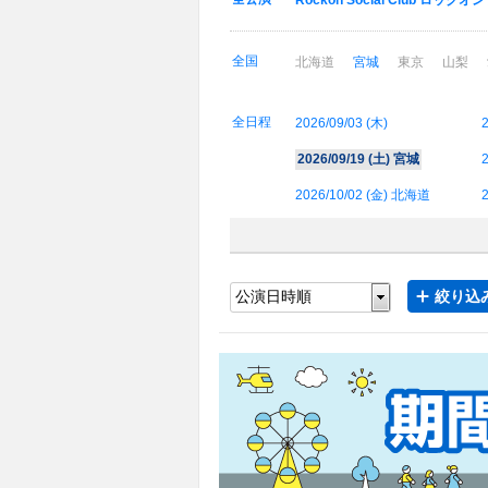
Rockon Social Club ロックオ
全国
北海道
宮城
東京
山梨
全日程
2026/09/03 (
木
)
2
2026/09/19 (
土
) 宮城
2
2026/10/02 (
金
) 北海道
2
絞り込み