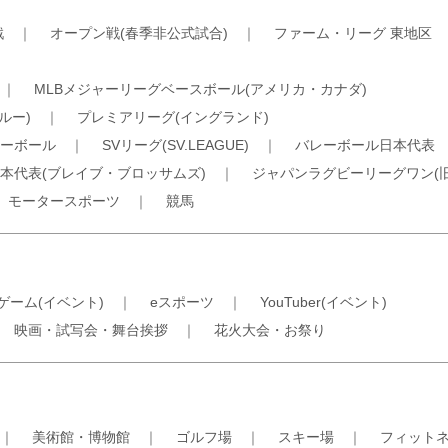
戦
｜
オープン戦(春季非公式試合)
｜
ファーム・リーグ 東地区
｜
MLBメジャーリーグベースボール(アメリカ・カナダ)
ルー)
｜
プレミアリーグ(イングランド)
ーボール
｜
SVリーグ(SV.LEAGUE)
｜
バレーボール日本代表
本代表(ブレイブ・ブロッサムズ)
｜
ジャパンラグビーリーグワン(
｜
モータースポーツ
｜
競馬
ゲーム(イベント)
｜
eスポーツ
｜
YouTuber(イベント)
｜
映画・試写会・舞台挨拶
｜
花火大会・お祭り
｜
美術館・博物館
｜
ゴルフ場
｜
スキー場
｜
フィット