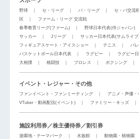
スポーツ
野球
｜
セ・リーグ
｜
パ・リーグ
｜
セ・パ交流
区
｜
ファーム・リーグ 交流戦
春季教育リーグ(ファーム)
｜
野球日本代表(侍ジャパン)
サッカー
｜
Jリーグ
｜
サッカー日本代表(サムライブ
フィギュアスケート・アイスショー
｜
テニス
｜
バレ
バスケットボール日本代表
｜
ラグビー
｜
ラグビー日
大相撲
｜
格闘技
｜
プロレス
｜
ボクシング
イベント・レジャー・その他
ファンイベント・ファンミーティング
｜
アニメ・声優・
VTuber・動画配信(イベント)
｜
ファミリー・キッズ
施設利用券／株主優待券／割引券
遊園地・テーマパーク
｜
水族館
｜
動物園・植物園