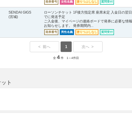
発券番号
女性名義
塗りつぶしなし
質問受付
SENDAI GIGS
ローソンチケット 1F後方指定席 座席未定 入金日の翌
(宮城)
でに発送予定
ご入金後、マイページの連絡ボードで発券に必要な情
お知らせします。 発券期間内...
発券番号
男性名義
塗りつぶしなし
質問受付
< 前へ
1
次へ >
4
全
件 1～4件目
ケット