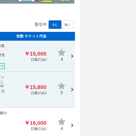
取引中
含む
除く
枚数 チケット代金
日発
￥15,000
付先
4
(1枚のみ)
受付
タン
まし
演中
￥15,800
 公
5
(1枚のみ)
後の
￥16,000
さ
4
(1枚のみ)