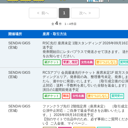
< 前へ
1
次へ >
4
全
件 1～4件目
開催場所
座席・取引方法
SENDAI GIGS
RSC先行 座席未定 1階スタンディング 2026年09月16
(宮城)
送予定
発券開始日にレタパプラスで発送させて頂きます。 送
をお知らせください。
紙チケット
受渡し指定
女性名義
塗りつぶしなし
質問
SENDAI GIGS
RCSアプリ 会員最速先行チケット 座席未定1F 前方ス
(宮城)
ディングエリア。発券前の為、整理番号未定。発券し
たら、速やかに発送いたします。 ［取引成立後の公
止対応：送料・手数料を差し引いた全額を返金します］
演日の1週間前発送予定
紙チケット
郵送
女性名義
塗りつぶしなし
質問受付
SENDAI GIGS
ファンクラブ先行 2階指定席（座席未定） ［取引成立
(宮城)
公演中止対応：ご自身で返金手続きをお願いいたしま
す。］ 2026年09月16日発送予定
【別のサイトで出品中のため、必ず事前にご質問くだ
い】 ご入金後、マイページ...