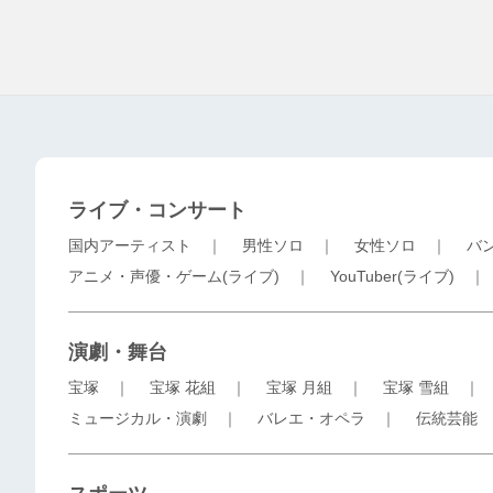
ライブ・コンサート
国内アーティスト
｜
男性ソロ
｜
女性ソロ
｜
バ
アニメ・声優・ゲーム(ライブ)
｜
YouTuber(ライブ)
演劇・舞台
宝塚
｜
宝塚 花組
｜
宝塚 月組
｜
宝塚 雪組
ミュージカル・演劇
｜
バレエ・オペラ
｜
伝統芸能