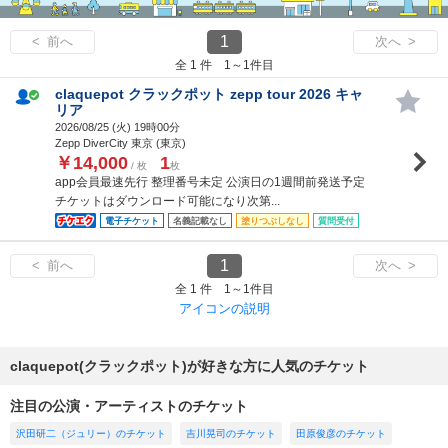
1
< 前へ
次へ >
全 1 件 1～1件目
claquepot クラックポット zepp tour 2026 キャ
リア
2026/08/25 (
火
) 19時00分
Zepp DiverCity 東京 (東京)
￥14,000
1
/ 枚
枚
app会員最速先行 整理番号未定 公演日の1週間前発送予定
チケットはダウンロード可能になり次第...
電子チケット
名義記載なし
塗りつぶしなし
質問受付
1
< 前へ
次へ >
全 1 件 1～1件目
アイコンの説明
claquepot(クラックポット)が好きな方に人気のチケット
注目の公演・アーティストのチケット
沢田研二（ジュリー）のチケット
吉川晃司のチケット
田原俊彦のチケット