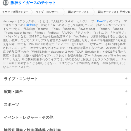
阪神タイガースのチケット
チケット流通センター
ライブ・コンサート
国内アーティスト
国内アーティスト 男性ソロ
claquepot（クラックポット）とは、5人組ダンス＆ボーカルグループ「
Da-iCE
」のパフォーマ
ー兼リーダーの
工藤大輝
が、設定上「双子の兄」として活動している、謎のシンガーソングラ
イターである。代表曲は「resume」「hibi」「useless」「sweet spot」「finder」「ahead」
「home sweet home」「flying」「reflect」「AUTO」「テノヒラ」「むすんで」「ケダモノ」
「バイバイ」など。2013年ごろから動画配信サイト「YouTube」に投稿を開始すると力強くも
優しい歌声、そしてミステリアスな雰囲気から徐々に話題となり、今や平均再生回数10万回超
えを記録。中でも、2021年10月時点で「テノヒラ」は31万回、「むすんで」は46万回も再生
されている。また、TVやラジオなどほかのメディアにはほぼ露出しないため、2019年7月に東
京で追加公演された「WHITEJAM × claquepot 2 MAN TOUR -Solution 8-」や2021年6月から
東京・名古屋・大阪・福岡のライブハウスをめぐる初の単独ツアー「claquepot offline live tour
2021」など、年に数回開催されるライブでは、彼の姿をひと目見ようとファンが殺到し、チケ
ットが即日完売することも珍しくはない。ソロだからこその自由な活動を、今後も注目したく
なるアーティストだ。
ライブ・コンサート
演劇・舞台
スポーツ
イベント・レジャー・その他
施設利用券／株主優待券／割引券