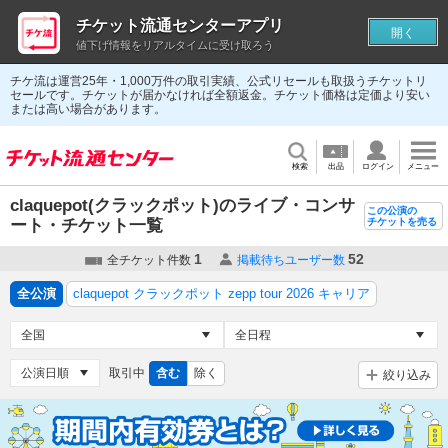
チケット流通センターアプリ
開く
値下げ情報をリアルタイムに受け取ろう
チケ流は運営25年・1,000万件の取引実績、公式リセールも取扱うチケットリ
セールです。チケットが届かなければ全額返金。チケット価格は定価より安い
または高い場合があります。
検索
出品
ログイン
メニュー
claquepot(クラックポット)のライブ・コンサ
この公演の
ート・チケット一覧
チケットを売る
1
52
全チケット件数
掲載待ちユーザー数
全公演
claquepot クラックポット zepp tour 2026 キャリア
取引中
含む
除く
絞り込み