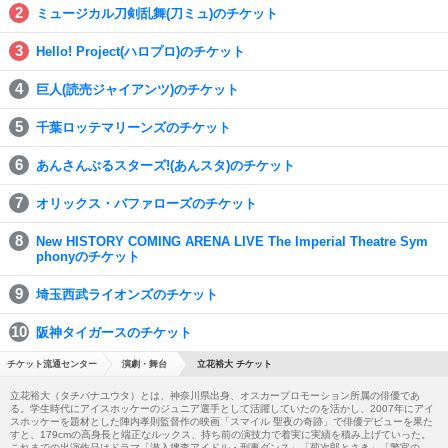
ミュージカル刀剣乱舞(刀ミュ)のチケット
Hello! Project(ハロプロ)のチケット
巨人(読売ジャイアンツ)のチケット
千葉ロッテマリーンズのチケット
あんさんぶるスターズ!(あんスタ)のチケット
オリックス・バファローズのチケット
New HISTORY COMING ARENA LIVE The Imperial Theatre Sym
phonyのチケット
埼玉西武ライオンズのチケット
阪神タイガースのチケット
チケット流通センター
演劇・舞台
立花裕大 チケット
立花裕大（タチバナユウタ）とは、神奈川県出身、オスカープロモーション所属の俳優であ
る。学生時代にアイスホッケーのジュニア選手として活躍していたのを活かし、2007年にアイ
スホッケーを題材とした陣内孝則監督作の映画「スマイル 聖夜の奇跡」で俳優デビューを果た
すと、179cmの高身長と端正なルックス、持ち前の演技力で着実に実績を積み上げていった。
これまでの出演作品はドラマ「潜入捜査アイドル・刑事ダンス」「菊次郎とさき」「警官の