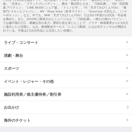
血」「交渉人」「ブラックプレジデント」、舞台「菊次郎とさき」「刀剣乱舞」、CM「武田製
薬 アリナミン」「LINE MUSIC シェア篇」「ドミノピザ」、TV「天才てれびくんYOU」「痛
快TV スカッとジャパン」、MV「Rose Voice（鈴木マリヤ）」「Good bye 大切な人。（ソナ
ーポケット）」など。中でも、NHK「天才てれびくんYOU」では2017年度の12代目・司会者
を務めた。また、2020年に開演されたミュージカル「『刀剣乱舞』～静かの海のパライソ～」
では越中国の刀工・郷義弘作の名刀・豊前江役を演じたことで、ドラマ・映画業界から2.5次元
に進出したと話題に。なお、動画配信サービス「ニコニコ動画」には公式チャンネルが開設さ
れている。今後は2.5次元作品にも注目したい俳優だ。
ライブ・コンサート
演劇・舞台
スポーツ
イベント・レジャー・その他
施設利用券／株主優待券／割引券
お出かけ
海外のチケット