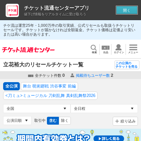
チケット流通センターアプリ
開く
値下げ情報をリアルタイムに受け取ろう
チケ流は運営25年・1,000万件の取引実績、公式リセールも取扱うチケットリ
セールです。チケットが届かなければ全額返金。チケット価格は定価より安い
または高い場合があります。
検索
出品
ログイン
メニュー
この公演の
立花裕大のリセールチケット一覧
チケットを売る
0
2
全チケット件数
掲載待ちユーザー数
全公演
舞台 呪術廻戦 渋谷事変 前編
<刀ミュ>ミュージカル 刀剣乱舞 真剣乱舞祭2026
取引中
含む
除く
絞り込み