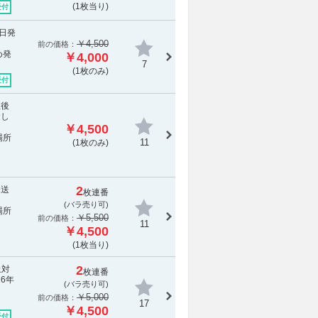
(1枚当り)
受付
7日発
￥4,500
前の価格：
め発
￥4,000
7
(1枚のみ)
受付
立後
金し
￥4,500
場所
11
(1枚のみ)
2
発送
枚連番
(バラ売り可)
場所
￥5,500
前の価格：
11
￥4,500
(1枚当り)
2
止対
枚連番
6年
(バラ売り可)
￥5,000
前の価格：
17
￥4,500
受付