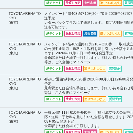
紙チケット
受渡し指定
女性名義
塗りつぶしなし
質問
TOYOTA ARENA TO
メインゲート4階403通路10列20～70番 2026年08月0
KYO
送予定
(東京)
レターパックプラスにて発送します。 指定の郵便局留
送も可能です。
紙チケット
受渡し指定
男性名義
塗りつぶしなし
質問
TOYOTA ARENA TO
メインゲート4階409通路11列210～230番 ［取引成
KYO
の公演中止対応：送料・手数料を差し引いた全額を返
(東京)
ます］ 2026年08月08日12時00分発送予定
最寄駅または会場で手渡しします。 詳しい待ち合わせ
等は、ご入金後にマイページ...
紙チケット
受渡し指定
塗りつぶしなし
質問受付
TOYOTA ARENA TO
4階417通路9列481-520番 2026年08月08日12時00分
KYO
予定
(東京)
最寄駅または会場で手渡しします。 詳しい待ち合わせ
等は、ご入金後にマイページ...
紙チケット
受渡し指定
塗りつぶしなし
質問受付
TOYOTA ARENA TO
一般席4階 11列 610番-640番 ［取引成立後の公演中
KYO
応：送料・手数料を差し引いた全額を返金します］ 202
(東京)
08月05日発送予定
最寄駅または会場で手渡しします。
紙チケット
受渡し指定
女性名義
塗りつぶしなし
質問