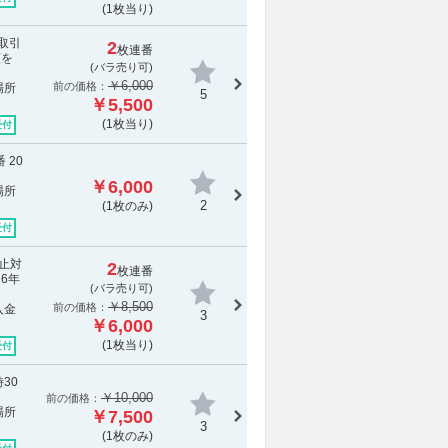
(1枚当り)
［取引
2
枚連番
額を
(バラ売り可)
￥6,000
前の価格：
場所
5
￥5,500
(1枚当り)
受付
 20
￥6,000
場所
2
(1枚のみ)
受付
中止対
2
枚連番
6年
(バラ売り可)
￥8,500
前の価格：
入金
3
￥6,000
(1枚当り)
受付
30
￥10,000
前の価格：
場所
￥7,500
3
(1枚のみ)