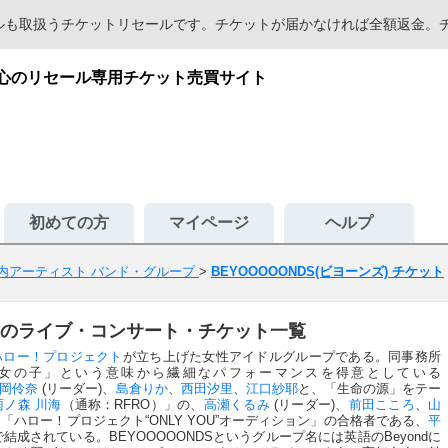
セールも取扱うチケットリセールです。チケットが届かなければ全額返金
が安心のリセール専用チケット売買サイト
初めての方
マイページ
ヘルプ
内アーティスト バンド・グループ
>
BEYOOOOONDS(ビヨーンズ) チケット
ンズ)のライブ・コンサート・チケット一覧
ハロー！プロジェクト
が立ち上げた女性アイドルグループである。同事務所
女の子」という意味から繊細なパフォーマンスを得意としている
岡伶奈
(リーダー)、
島倉りか
、
西田汐里
、
江口紗耶
と、「生命の源」をテー
雨ノ森 川海
（通称：RFRO）」の、
高瀬くるみ
(リーダー)、
前田こころ
、
山
「ハロー！プロジェクト“ONLY YOU”オーディション」の合格者である、
平
で結成されている。BEYOOOOONDSというグループ名には英語のBeyondに