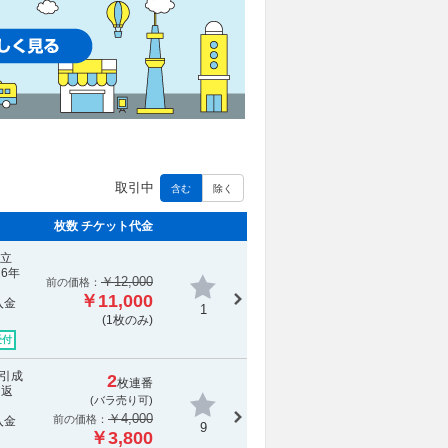
取引中
含む
除く
枚数 チケット代金
成立
6年
￥12,000
前の価格：
￥11,000
入金
1
(1枚のみ)
受付
取引成
2
枚連番
を返
(バラ売り可)
￥4,000
前の価格：
入金
9
￥3,800