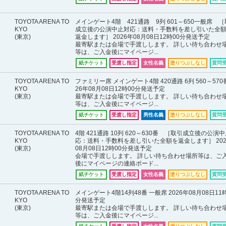
TOYOTA ARENA TO
メインゲート4階 421通路 9列 601～650一般席 
KYO
成立後の公演中止対応：送料・手数料を差し引いた全
(東京)
返金します］ 2026年08月08日12時00分発送予定
最寄駅または会場で手渡しします。 詳しい待ち合わせ
等は、ご入金後にマイページ...
紙チケット
受渡し指定
女性名義
塗りつぶしなし
質問
TOYOTA ARENA TO
ファミリー席 メインゲート4階 420通路 6列 560～570番
KYO
26年08月08日12時00分発送予定
(東京)
最寄駅または会場で手渡しします。 詳しい待ち合わせ
等は、ご入金後にマイページ...
紙チケット
受渡し指定
男性名義
塗りつぶしなし
質問
TOYOTA ARENA TO
4階 421通路 10列 620～630番 ［取引成立後の公演
KYO
応：送料・手数料を差し引いた全額を返金します］ 202
(東京)
08月08日12時00分発送予定
会場で手渡しします。 詳しい待ち合わせ場所等は、ご
後にマイページの連絡ボード...
紙チケット
受渡し指定
女性名義
塗りつぶしなし
質問
TOYOTA ARENA TO
メインゲート4階14列48番 一般席 2026年08月08日11時
KYO
分発送予定
(東京)
最寄駅または会場で手渡しします。 詳しい待ち合わせ
等は、ご入金後にマイページ...