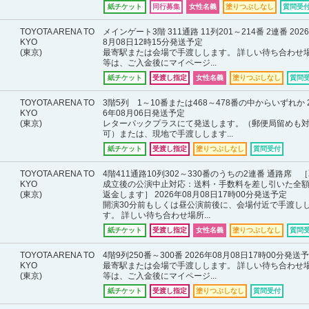
紙チケット
同行募集
女性名義
塗りつぶしなし
質問受
TOYOTA ARENA TO
メインゲート3階 311通路 11列201～214番 2連番 202
KYO
8月08日12時15分発送予定
(東京)
最寄駅または会場で手渡しします。 詳しい待ち合わせ
等は、ご入金後にマイページ...
紙チケット
受渡し指定
女性名義
塗りつぶしなし
質問
TOYOTA ARENA TO
3階5列 1～10番または468～478番の中からいずれか 2
KYO
6年08月06日発送予定
(東京)
レターパックプラスにて発送します。（郵便局留めも
可）または、現地で手渡しします...
紙チケット
受渡し指定
塗りつぶしなし
質問受付
TOYOTA ARENA TO
4階411通路10列302～330番のうちの2連番 通路席 
KYO
成立後の公演中止対応：送料・手数料を差し引いた全
(東京)
返金します］ 2026年08月08日17時00分発送予定
開演30分前もしくは昼公演前後に、会場付近で手渡し
す。 詳しい待ち合わせ場所...
紙チケット
受渡し指定
女性名義
塗りつぶしなし
質問
TOYOTA ARENA TO
4階9列250番～300番 2026年08月08日17時00分発送
KYO
最寄駅または会場で手渡しします。 詳しい待ち合わせ
(東京)
等は、ご入金後にマイページ...
紙チケット
受渡し指定
塗りつぶしなし
質問受付