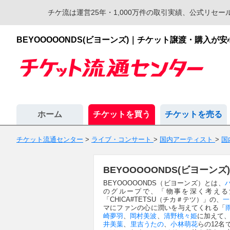
チケ流は運営25年・1,000万件の取引実績、公式リ
BEYOOOOONDS(ビヨーンズ)｜チケット譲渡・購入
ホーム
チケットを買う
チケットを売る
チケット流通センター
>
ライブ・コンサート
>
国内アーティスト
>
国
BEYOOOOONDS(ビヨー
BEYOOOOONDS（ビヨーンズ）とは、
のグループで、「物事を深く考える
「CHICA#TETSU（チカ＃テツ）」の、
一
マにファンの心に潤いを与えてくれる「
崎夢羽
、
岡村美波
、
清野桃々姫
に加えて、
井美葉
、
里吉うたの
、
小林萌花
らの12名