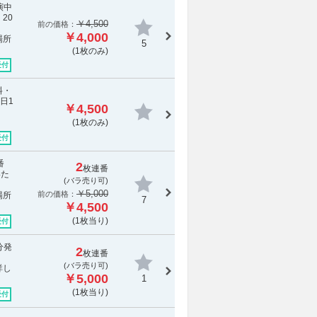
演中
20
￥4,500
前の価格：
￥4,000
場所
5
(1枚のみ)
受付
料・
日1
￥4,500
(1枚のみ)
受付
0番
2
枚連番
いた
(バラ売り可)
￥5,000
前の価格：
場所
7
￥4,500
(1枚当り)
受付
0分発
2
枚連番
(バラ売り可)
詳し
￥5,000
1
(1枚当り)
受付