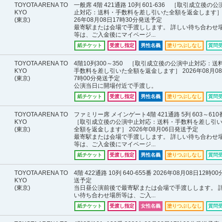
TOYOTA ARENA TO
一般席 4階 421通路 10列 601-636 ［取引成立後の公
KYO
止対応：送料・手数料を差し引いた全額を返金します］ 
(東京)
26年08月08日17時30分発送予定
最寄駅または会場で手渡しします。 詳しい待ち合わせ
等は、ご入金後にマイページ...
紙チケット
受渡し指定
男性名義
塗りつぶしなし
質問
TOYOTA ARENA TO
4階10列300～350 ［取引成立後の公演中止対応：送
KYO
手数料を差し引いた全額を返金します］ 2026年08月08
(東京)
7時00分発送予定
公演当日に開場付近で手渡し。
紙チケット
受渡し指定
男性名義
塗りつぶしなし
質問
TOYOTA ARENA TO
ファミリー席 メインゲート4階 421通路 5列 603～61
KYO
［取引成立後の公演中止対応：送料・手数料を差し引
(東京)
全額を返金します］ 2026年08月06日発送予定
最寄駅または会場で手渡しします。 詳しい待ち合わせ
等は、ご入金後にマイページ...
紙チケット
受渡し指定
男性名義
塗りつぶしなし
質問
TOYOTA ARENA TO
4階 422通路 10列 640-655番 2026年08月08日12時0
KYO
送予定
(東京)
当日昼公演前後で最寄駅または会場で手渡しします。 
い待ち合わせ場所等は、ご入...
紙チケット
受渡し指定
女性名義
塗りつぶしなし
質問