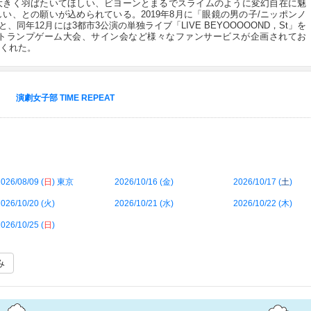
大きく羽ばたいてほしい、ビヨーンとまるでスライムのように変幻自在に魅
い、との願いが込められている。2019年8月に「眼鏡の男の子/ニッポンノ
すと、同年12月には3都市3公演の単独ライブ「LIVE BEYOOOOOND，St」を
トランプゲーム大会、サイン会など様々なファンサービスが企画されてお
くれた。
演劇女子部 TIME REPEAT
026/08/09 (
日
) 東京
2026/10/16 (
金
)
2026/10/17 (
土
)
026/10/20 (
火
)
2026/10/21 (
水
)
2026/10/22 (
木
)
026/10/25 (
日
)
み