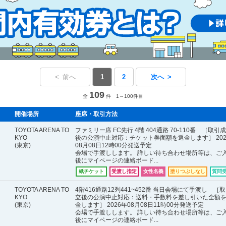
< 前へ
1
2
次へ >
109
全
件 1～100件目
開催場所
座席・取引方法
TOYOTA ARENA TO
ファミリー席 FC先行 4階 404通路 70-110番 ［取引
KYO
後の公演中止対応：チケット券面額を返金します］ 202
(東京)
08月08日12時00分発送予定
会場で手渡しします。 詳しい待ち合わせ場所等は、ご
後にマイページの連絡ボード...
紙チケット
受渡し指定
女性名義
塗りつぶしなし
質問
TOYOTA ARENA TO
4階416通路12列441~452番 当日会場にて手渡し ［
KYO
立後の公演中止対応：送料・手数料を差し引いた全額
(東京)
金します］ 2026年08月08日11時00分発送予定
会場で手渡しします。 詳しい待ち合わせ場所等は、ご
後にマイページの連絡ボード...