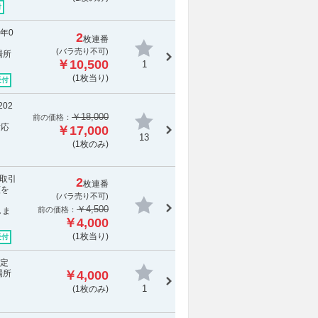
付
6年0
2
枚連番
(
バラ売り不可
)
場所
￥10,500
1
(1枚当り)
受付
02
￥18,000
前の価格：
対応
￥17,000
13
(1枚のみ)
［取引
2
枚連番
額を
(
バラ売り不可
)
￥4,500
前の価格：
しま
￥4,000
(1枚当り)
受付
予定
場所
￥4,000
1
(1枚のみ)