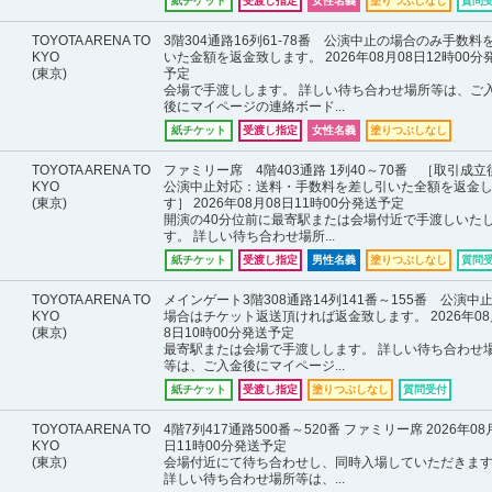
紙チケット
受渡し指定
女性名義
塗りつぶしなし
質問
TOYOTA ARENA TO
3階304通路16列61-78番 公演中止の場合のみ手数料
KYO
いた金額を返金致します。 2026年08月08日12時00分
(東京)
予定
会場で手渡しします。 詳しい待ち合わせ場所等は、ご
後にマイページの連絡ボード...
紙チケット
受渡し指定
女性名義
塗りつぶしなし
TOYOTA ARENA TO
ファミリー席 4階403通路 1列40～70番 ［取引成立
KYO
公演中止対応：送料・手数料を差し引いた全額を返金
(東京)
す］ 2026年08月08日11時00分発送予定
開演の40分位前に最寄駅または会場付近で手渡しいた
す。 詳しい待ち合わせ場所...
紙チケット
受渡し指定
男性名義
塗りつぶしなし
質問
TOYOTA ARENA TO
メインゲート3階308通路14列141番～155番 公演中
KYO
場合はチケット返送頂ければ返金致します。 2026年08
(東京)
8日10時00分発送予定
最寄駅または会場で手渡しします。 詳しい待ち合わせ
等は、ご入金後にマイページ...
紙チケット
受渡し指定
塗りつぶしなし
質問受付
TOYOTA ARENA TO
4階7列417通路500番～520番 ファミリー席 2026年08
KYO
日11時00分発送予定
(東京)
会場付近にて待ち合わせし、同時入場していただきま
詳しい待ち合わせ場所等は、...