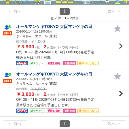
1
< 前へ
次へ >
全 2 件 1～2件目
オールマンゲキTOKYO 大阪マンゲキの日
2026/08/14 (
金
) 12時00分
きゅりあん 大ホール (東京)
￥4,000
前の価格：
￥3,900
2
/ 枚
枚 連番
【バラ売り不可】
O列 18～29番 2026年08月14日11時00分発送予定
郵送または手渡し可能
紙チケット
受渡し指定
女性名義
塗りつぶしなし
オールマンゲキTOKYO 大阪マンゲキの日
2026/08/14 (
金
) 16時30分
きゅりあん 大ホール (東京)
￥4,000
前の価格：
￥3,800
2
/ 枚
枚 連番
【バラ売り不可】
O列 30～41番 2026年08月14日15時30分発送予定
最寄駅または会場で手渡しします。 ...
紙チケット
受渡し指定
女性名義
塗りつぶしなし
1
< 前へ
次へ >