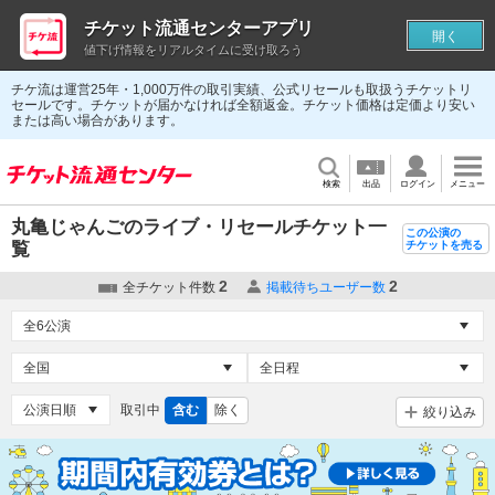
チケット流通センターアプリ
開く
値下げ情報をリアルタイムに受け取ろう
チケ流は運営25年・1,000万件の取引実績、公式リセールも取扱うチケットリ
セールです。チケットが届かなければ全額返金。チケット価格は定価より安い
または高い場合があります。
検索
出品
ログイン
メニュー
丸亀じゃんごのライブ・リセールチケット一
この公演の
覧
チケットを売る
2
2
全チケット件数
掲載待ちユーザー数
取引中
含む
除く
絞り込み